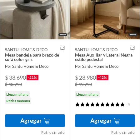
SANTU HOME & DECO
SANTU HOME & DECO
Mesa bandeja para brazo de
Mesa Auxiliar y Lateral Negra
sofá color gris
estilo pedestal
Por Santu Home & Deco
Por Santu Home & Deco
$ 38.690
$ 28.980
-21%
-42%
$ 48.990
$ 49.990
Llega mañana
Llega mañana
Retira mañana
(1)
Agregar
Agregar
Patrocinado
Patrocinado