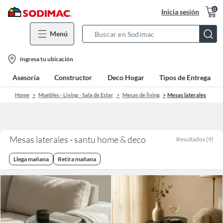
0
Inicia sesión
Menú
Search
Bar
location-
Ingresa tu ubicación
icon
Asesoría
Constructor
Deco Hogar
Tipos de Entrega
Home
Muebles - Living - Sala de Estar
Mesas de living
Mesas laterales
Mesas laterales - santu home & deco
Resultados
(
9
)
Llega mañana
Retira mañana