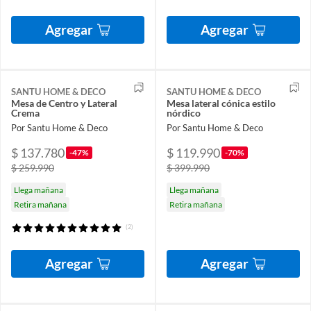
Agregar
Agregar
SANTU HOME & DECO
SANTU HOME & DECO
Mesa de Centro y Lateral
Mesa lateral cónica estilo
Crema
nórdico
Por Santu Home & Deco
Por Santu Home & Deco
$ 137.780
$ 119.990
-47%
-70%
$ 259.990
$ 399.990
Llega mañana
Llega mañana
Retira mañana
Retira mañana
(2)
Agregar
Agregar