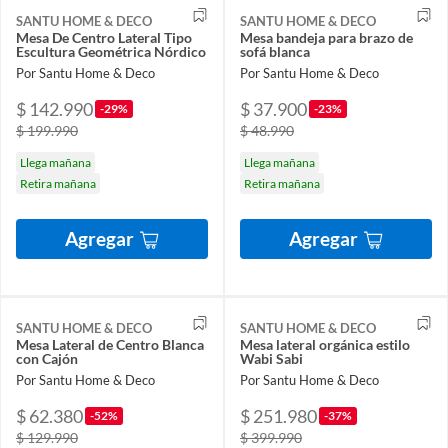
SANTU HOME & DECO
SANTU HOME & DECO
Mesa De Centro Lateral Tipo
Mesa bandeja para brazo de
Escultura Geométrica Nórdico
sofá blanca
Por Santu Home & Deco
Por Santu Home & Deco
$ 142.990
$ 37.900
-29%
-23%
$ 199.990
$ 48.990
Llega mañana
Llega mañana
Retira mañana
Retira mañana
Agregar
Agregar
SANTU HOME & DECO
SANTU HOME & DECO
Mesa Lateral de Centro Blanca
Mesa lateral orgánica estilo
con Cajón
Wabi Sabi
Por Santu Home & Deco
Por Santu Home & Deco
$ 62.380
$ 251.980
-52%
-37%
$ 129.990
$ 399.990