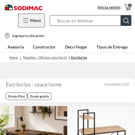
0
Inicia sesión
Menú
Search
Bar
location-
Ingresa tu ubicación
icon
Asesoría
Constructor
Deco Hogar
Tipos de Entrega
Home
Muebles - Oficina y escritorio
Escritorios
Escritorios - space home
Resultados
(
53
)
Envio Plus
Envío gratis