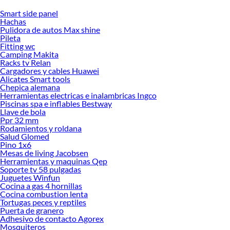
Smart side panel
Desde remodelaciones hasta proyectos de decoración, estamos aquí para hacer
Hachas
tus ideas realidad. ¡Visítanos y encuentra todo lo que tenemos para ofrecerte en
Pulidora de autos Max shine
Escritorios!
Pileta
Fitting wc
Explora la variedad de productos de Escritorios en Sodimac
Camping Makita
Racks tv Relan
Herramientas, materiales y accesorios de calidad para tus proyectos y
Cargadores y cables Huawei
renovación de espacios. ¡Visítanos y descubre todo lo que tenemos para
Alicates Smart tools
ofrecerte!
Chepica alemana
Herramientas electricas e inalambricas Ingco
Encuentra una amplia variedad de productos de Escritorios en Sodimac.
Piscinas spa e inflables Bestway
Encuentra todo lo necesario para tus proyectos de renovación y decoración.
Llave de bola
¡Visítanos y haz tus ideas realidad!
Ppr 32 mm
Rodamientos y roldana
Salud Glomed
Pino 1x6
Mesas de living Jacobsen
Herramientas y maquinas Qep
Soporte tv 58 pulgadas
Juguetes Winfun
Cocina a gas 4 hornillas
Cocina combustion lenta
Tortugas peces y reptiles
Puerta de granero
Adhesivo de contacto Agorex
Mosquiteros