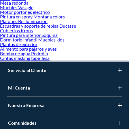
Mesa redonda
Muebles Vasagle
Motor portones electrico
Pintura en spray Montana colors
Plafones Bp iluminacion
Escuadras y soporte de repisa Ducasse
Cubiertos Krons
Pintura para interior Soquina
Dormitorio infantil Muebles kids
Plantas de exterior
Alimento para pajaros y aves
Bomba de agua Pedrollo
Cintas masking tape Tesa
Servicio al Cliente
Mi Cuenta
Nuestra Empresa
Comunidades