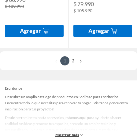
$ 79.990
$ 109.990
$ 105.990
Agregar
Agregar
1
2
Escritorios
Descubre un amplio catálogo de productos en Sodimac para Escritorios.
Encuentra todo lo que necesitas para renovar tu hogar. ¡Visítanos y encuentra
inspiración para tus proyectos!
Desde herramientas hasta accesorios, estamos aquí para ayudarte a hacer
realidad tus ideas y renovar tus espacios, creando un ambiente único y
personalizado. Explora nuestra selección de herramientas, materiales y
Mostrar más
accesorios de calidad que te ayudarán a crear un espacio más tú.