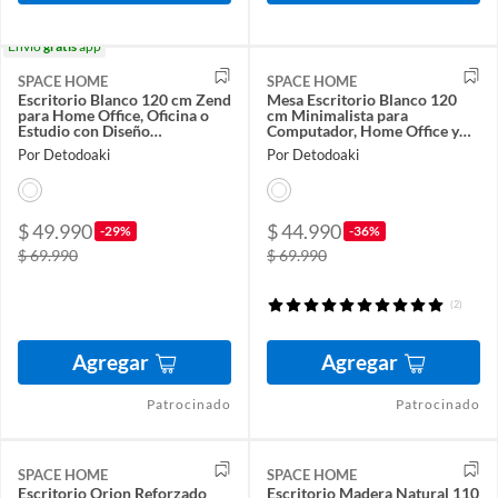
Envío
gratis
app
SPACE HOME
SPACE HOME
Escritorio Blanco 120 cm Zend
Mesa Escritorio Blanco 120
para Home Office, Oficina o
cm Minimalista para
Estudio con Diseño
Computador, Home Office y
Minimalista
Espacios Modernos
Por Detodoaki
Por Detodoaki
$ 49.990
$ 44.990
-29%
-36%
$ 69.990
$ 69.990
(2)
Agregar
Agregar
Patrocinado
Patrocinado
SPACE HOME
SPACE HOME
Escritorio Orion Reforzado
Escritorio Madera Natural 110