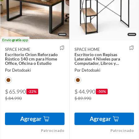
Envío
gratis
app
SPACE HOME
SPACE HOME
Escritorio Orion Reforzado
Escritorio con Repisas
Rústico 140 cm para Home
Laterales 4 Niveles para
Office, Oficina o Estudio
Computador, Libros y
Accesorios de Trabajo
Por Detodoaki
Por Detodoaki
$ 65.990
$ 44.990
-22%
-50%
$ 84.990
$ 89.990
Agregar
Agregar
Patrocinado
Patrocinado