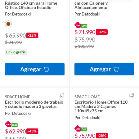
Rústico 140 cm para Home
cm con Cajones y
Office, Oficina o Estudio
Almacenamiento
Por Detodoaki
Por Detodoaki
$ 71.990
-32%
$ 65.990
-22%
$ 75.990
$ 84.990
$ 105.990
Envío
gratis
Agregar
Agregar
SPACE HOME
SPACE HOME
Escritorio moderno de trabajo
Escritorio Home Office 110
y estudio madera 3 gavetas
cm Madera 3 Cajones
110x45x75 cm
Por Detodoaki
Por Detodoaki
$ 62.990
-43%
$ 75.990
-28%
$ 66.990