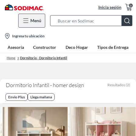
0
Inicia sesión
Menú
Search
Bar
location-
Ingresa tu ubicación
icon
Asesoría
Constructor
Deco Hogar
Tipos de Entrega
Home
Dormitorio - Dormitorio Infantil
Dormitorio Infantil - homer design
Resultados
(
2
)
Envio Plus
Llega mañana