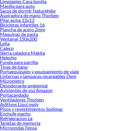
Limpiapies Casa bonita
ofrecerte!
Masilla para auto
Sacos de dormir Naturehike
Encuentra una amplia variedad de productos de Dormitorio Infantil en Sodimac.
Aspiradora de mano Thorben
Encuentra todo lo necesario para tus proyectos de renovación y decoración.
Pilar acma 12x12
¡Visítanos y haz tus ideas realidad!
Bicicletas infantiles 16
Plancha de acero 2mm
Maquinas de pasta
Ventanal 150x200
Leña
Caleco
Sierra caladora Makita
Helecho
Funda para parrilla
Tinas de bano
Portaequipajes y equipamiento de viaje
Linternas y lamparas recargables Oem
Micrometro
Desodorante ambiental
Asistentes de voz Amazon
Portacandado
Ventiladores Thorben
Aditivos Liqui moly
Pisos y revestimientos Sodimac
Enchufe macho
Refrigeracion Lg
Tarjetas de memoria
Microondas Fensa