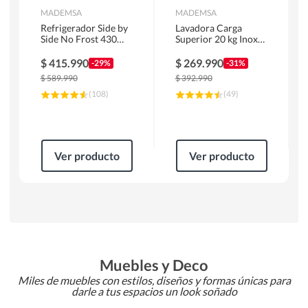
MADEMSA
MADEMSA
Refrigerador Side by
Lavadora Carga
Side No Frost 430
Superior 20 kg Inox
Litros Negro
MDWMT20S
MAS430B
$
415.990
$
269.990
-29%
-31%
$
589.990
$
392.990
(
108
)
(
49
)
Ver producto
Ver producto
Muebles y Deco
Miles de muebles con estilos, diseños y formas únicas para
darle a tus espacios un look soñado