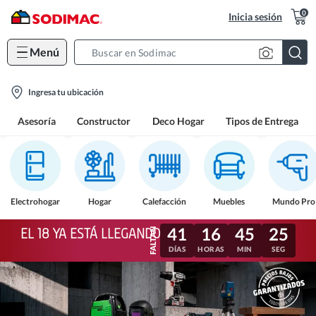
0
Inicia sesión
Menú
Search
Bar
location-
Ingresa tu ubicación
icon
Asesoría
Constructor
Deco Hogar
Tipos de Entrega
Electrohogar
Hogar
Calefacción
Muebles
Mundo Pro
41
16
45
22
EL 18 YA ESTÁ LLEGANDO
DÍAS
HORAS
MIN
SEG