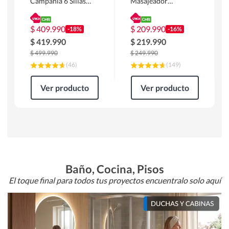
Campania 6 Sillas
Masajeador
Mesa Rectangular
Calentador 1 cuerpo
180 x 90 x 76 cm
Atlanta 91x101x94
Café
cm Negro
$
409.990
$
209.990
-18%
-16%
$
419.990
$
219.990
$
499.990
$
249.990
(
46
)
(
149
)
Ver producto
Ver producto
Baño, Cocina, Pisos
El toque final para todos tus proyectos encuentralo solo aquí