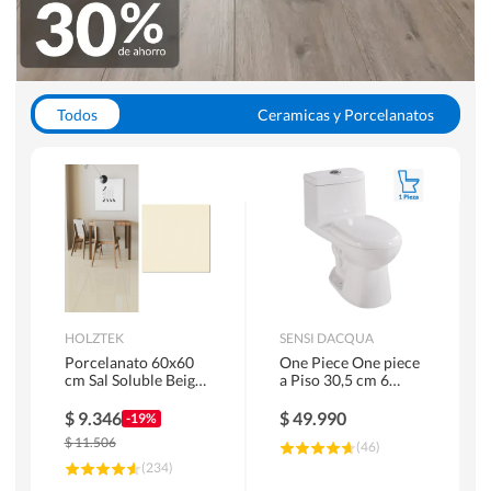
Todos
Ceramicas y Porcelanatos
Calefont y Termos
Pisos Vinilicos
WC y Sanitarios
Pisos Flotantes y Laminados
Pinturas
Duchas y Mamparas
HOLZTEK
SENSI DACQUA
Porcelanato 60x60
One Piece One piece
cm Sal Soluble Beige
a Piso 30,5 cm 6
1.44 m2
Litros Riva Blanco
$
9.346
$
49.990
-19%
$
11.506
(
46
)
(
234
)