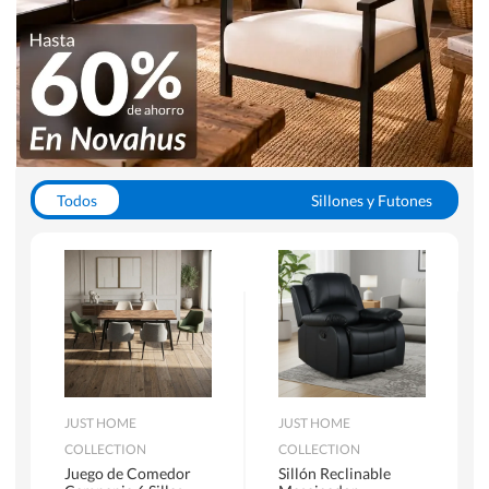
Todos
Sillones y Futones
Juegos de Comedor
Lamparas
Closets
Escritorios y Sillas PC
Racks y Muebles TV
Alfombras
JUST HOME
JUST HOME
COLLECTION
COLLECTION
Juego de Comedor
Sillón Reclinable