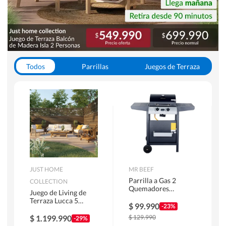
Todos
Parrillas
Juegos de Terraza
Toldos
JUST HOME
MR BEEF
Parrilla a Gas 2
COLLECTION
Quemadores
Juego de Living de
Bandejas Laterales
Terraza Lucca 5
$
99.990
-23%
Personas Natural
$
1.199.990
$
129.990
-29%