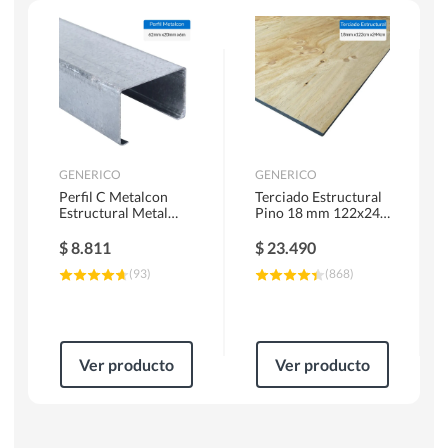
Herramientas Manuales
Sierras Circulares
GENERICO
GENERICO
Perfil C Metalcon
Terciado Estructural
Estructural Metal
Pino 18 mm 122x244
62x20x0.85 mm 6 m
cm
$
8.811
$
23.490
(
93
)
(
868
)
Ver producto
Ver producto