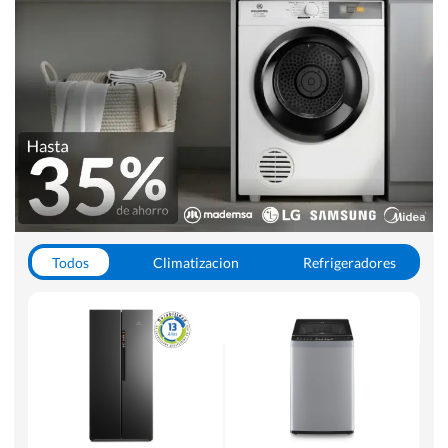
Todos
Climatizacion
Refrigeradores
Lavado y Secado
Cocinas
Aspiradoras
Hornos y Microondas
Otros