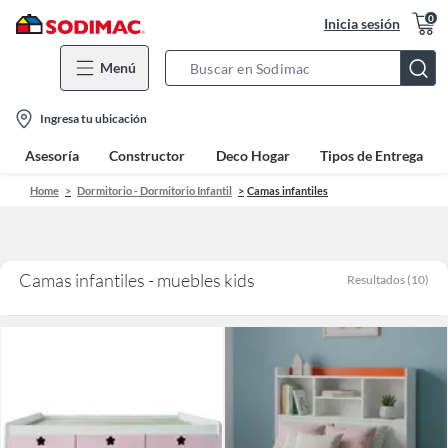
0
Inicia sesión
Menú
Search
Bar
location-
Ingresa tu ubicación
icon
Asesoría
Constructor
Deco Hogar
Tipos de Entrega
Home
Dormitorio - Dormitorio Infantil
Camas infantiles
Camas infantiles - muebles kids
Resultados
(
10
)