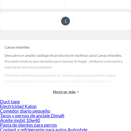
1
Camas infantiles
Descubre un amplio catálogo de productos en Sodimac para Camas infantiles.
Encuentra todo lo que necesitas para renovar tu hogar. ¡Visítanos y encuentra
inspiración para tus proyectos!
Desde herramientas hasta accesorios, estamos aquí para ayudarte a hacer
realidad tus ideas y renovar tus espacios, creando un ambiente único y
personalizado. Explora nuestra selección de herramientas, materiales y
Mostrar más
accesorios de calidad que te ayudarán a crear un espacio más tú.
Duct tape
Desde remodelaciones hasta proyectos de decoración, estamos aquí para hacer
Electricidad Kalop
tus ideas realidad. ¡Visítanos y encuentra todo lo que tenemos para ofrecerte en
Comedor diario pequeño
Camas infantiles!
Tacos y pernos de anclaje Dimafi
Aceite mobil 10w40
Explora la variedad de productos de Camas infantiles en Sodimac
Pasta de dientes para perros
Coolant y refrigerante para autos Autostyle
Herramientas, materiales y accesorios de calidad para tus proyectos y