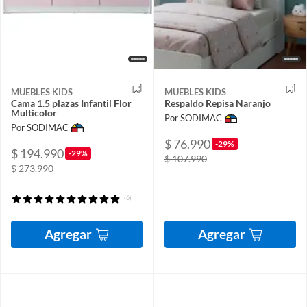
MUEBLES KIDS
MUEBLES KIDS
Cama 1.5 plazas Infantil Flor
Respaldo Repisa Naranjo
Multicolor
Por SODIMAC
Por SODIMAC
$ 76.990
-29%
$ 194.990
-29%
$ 107.990
$ 273.990
(6)
Agregar
Agregar