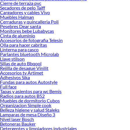
Cierre de terraza pvc
renovación de espacios. ¡Visítanos y descubre todo lo que tenemos para
Secadores de pelo Taiff
ofrecerte!
Cargadores y cables Vivo
Muebles Halman
Encuentra una amplia variedad de productos de Camas infantiles en Sodimac.
Cerraduras y quincalleria Poli
Encuentra todo lo necesario para tus proyectos de renovación y decoración.
Pesebres Dear santa
¡Visítanos y haz tus ideas realidad!
Monitores bebe Lubabycas
Cinta de aluminio
Accesorios de fotografia Telesin
Olla para hacer cabritas
Linterna para casco
Parlantes bluetooth Microlab
Llave stilson
Sillas de auto Bbqool
Rejilla de desague Vinilit
Accesorios tv Artimet
Adhesivos Sika
Fundas para autos Autostyle
Full face
Tapas y asientos para wc Bemis
Radios para autos B52
Muebles de dormitorio Cubos
Organizacion Simple cook
Belleza higiene y salud Staleks
Lamparas de mesa Diseño 3
Nivel laser Bosch
Betoneras Bauker
Detergentes y limpiadores industriales