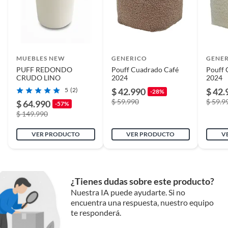
Complementa tu
Puff tela
Chandon beige
Para complementar tu puff, te recomendamos visitar
MUEBLES NEW
GENERICO
GENE
nuestra sección de mesas de centro, laterales y arrimos,
PUFF REDONDO
Pouff Cuadrado Café
Pouff 
CRUDO LINO
2024
2024
ideales para colocar bebidas o elementos decorativos
cerca de tu nuevo puff. También puedes encontrar
5
(2)
$ 42.990
$ 42.
-28%
futones y sofacamas para crear un ambiente acogedor y
$ 59.990
$ 59.9
$ 64.990
-57%
funcional en tu hogar. Y para darle el toque final, nuestras
$ 149.990
alfombras te ayudarán a crear un espacio cálido y
confortable.
VER PRODUCTO
VER PRODUCTO
V
¿Tienes dudas sobre este producto?
Nuestra IA puede ayudarte. Si no
encuentra una respuesta, nuestro equipo
te responderá.