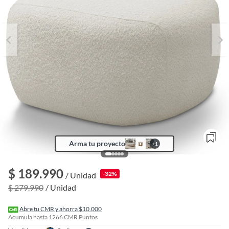
Arma tu proyecto
+
1
o
f
$ 189.990
-32%
/ Unidad
n
I
$ 279.990
/ Unidad
r
e
l
Abre tu CMR y ahorra $10.000
l
Acumula hasta
1266
CMR Puntos
e