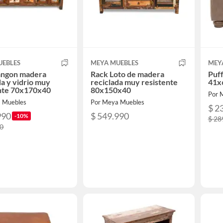
UEBLES
MEYA MUEBLES
MEY
angon madera
Rack Loto de madera
Puff
da y vidrio muy
reciclada muy resistente
41x
ente 70x170x40
80x150x40
Por 
 Muebles
Por Meya Muebles
$ 2
990
$ 549.990
-10%
$ 28
90