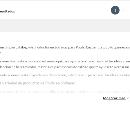
1
 Resultados
un amplio catálogo de productos en Sodimac para Poufs. Encuentra todo lo que necesita
!
ramientas hasta accesorios, estamos aquí para ayudarte a hacer realidad tus ideas y re
lección de herramientas, materiales y accesorios de calidad que te ayudarán a crear un
odelaciones hasta proyectos de decoración, estamos aquí para hacer tus ideas realidad
la variedad de productos de Poufs en Sodimac
as, materiales y accesorios de calidad para tus proyectos y renovación de espacios. ¡
Mostrar más
 una amplia variedad de productos de Poufs en Sodimac. Encuentra todo lo necesario pa