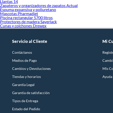
Llantas 14
Zapateros y organizadores de zapatos Actual
Espuma expansiva y poliuretano
Mascotas Pharmadiet
Piscina rectangular 5700 litros
Protectores de madera Sayerlack
Cunas y colchones Drewex
Servicio al Cliente
Mi C
Contáctanos
Regist
Medios de Pago
Cambi
Cambios y Devoluciones
Mis C
Tiendas y horarios
Ayuda
Garantía Legal
Garantía de satisfacción
Tipos de Entrega
Estado del Pedido