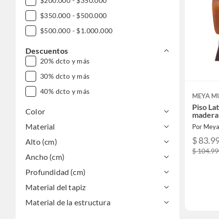
$200.000 - $350.000
$350.000 - $500.000
$500.000 - $1.000.000
Descuentos
20% dcto y más
30% dcto y más
40% dcto y más
MEYA M
Piso La
Color
madera
Material
Por Meya
$ 83.9
Alto (cm)
$ 104.9
Ancho (cm)
Profundidad (cm)
Material del tapiz
Material de la estructura