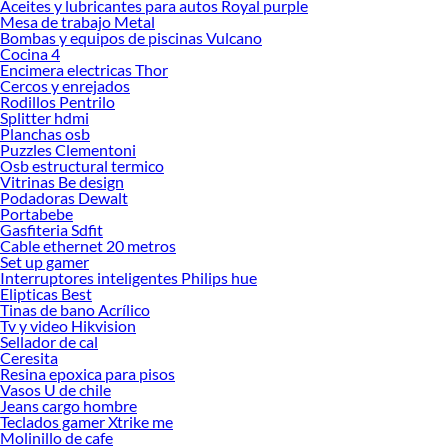
Aceites y lubricantes para autos Royal purple
Mesa de trabajo Metal
Bombas y equipos de piscinas Vulcano
Cocina 4
Encimera electricas Thor
Cercos y enrejados
Rodillos Pentrilo
Splitter hdmi
Planchas osb
Puzzles Clementoni
Osb estructural termico
Vitrinas Be design
Podadoras Dewalt
Portabebe
Gasfiteria Sdfit
Cable ethernet 20 metros
Set up gamer
Interruptores inteligentes Philips hue
Elipticas Best
Tinas de bano Acrílico
Tv y video Hikvision
Sellador de cal
Ceresita
Resina epoxica para pisos
Vasos U de chile
Jeans cargo hombre
Teclados gamer Xtrike me
Molinillo de cafe