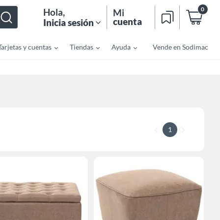
0
Hola
,
Mi
cuenta
Inicia sesión
Tarjetas y cuentas
Tiendas
Ayuda
Vende en Sodimac
1