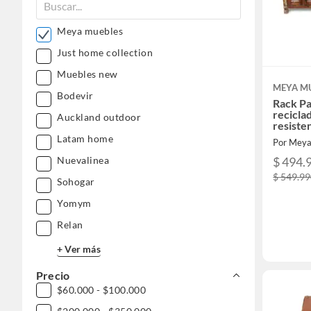
Meya muebles
Just home collection
Muebles new
MEYA M
Bodevir
Rack P
recicla
Auckland outdoor
resist
Latam home
Por Meya
$ 494.
Nuevalinea
$ 549.9
Sohogar
Yomym
Relan
+ Ver más
Precio
$60.000 - $100.000