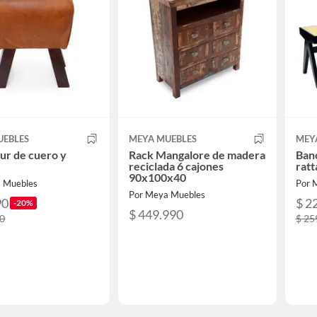
UEBLES
MEYA MUEBLES
MEY
tur de cuero y
Rack Mangalore de madera
Ban
reciclada 6 cajones
rat
90x100x40
 Muebles
Por 
Por Meya Muebles
90
$ 2
-20%
$ 449.990
90
$ 25