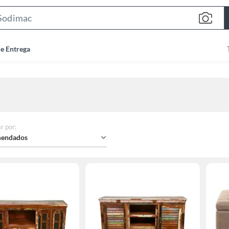
Search
Bar
de Entrega
r por
:
endados