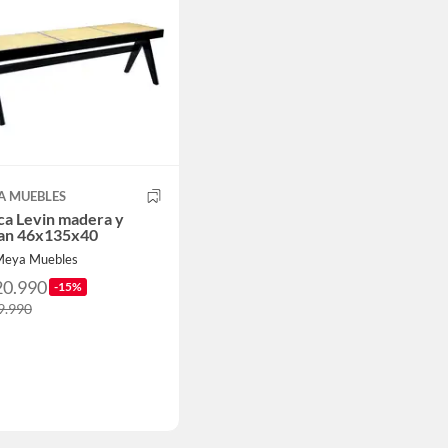
A MUEBLES
ca Levin madera y
tan 46x135x40
Meya Muebles
20.990
-15%
9.990