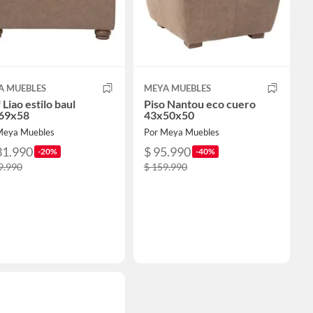
A MUEBLES
MEYA MUEBLES
 Liao estilo baul
Piso Nantou eco cuero
69x58
43x50x50
Meya Muebles
Por Meya Muebles
31.990
$ 95.990
-20%
-40%
9.990
$ 159.990