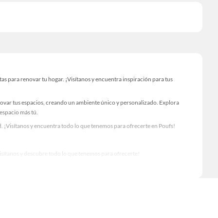
s para renovar tu hogar. ¡Visítanos y encuentra inspiración para tus
novar tus espacios, creando un ambiente único y personalizado. Explora
 espacio más tú.
. ¡Visítanos y encuentra todo lo que tenemos para ofrecerte en Poufs!
Visítanos y descubre todo lo que tenemos para ofrecerte!
ra tus proyectos de renovación y decoración. ¡Visítanos y haz tus ideas