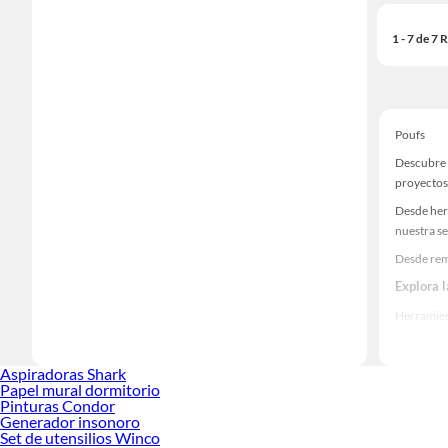
1 - 7 de 7
Poufs
Descubre 
proyectos
Desde her
nuestra se
Desde rem
Explora 
Herramient
Encuentra
realidad!
Aspiradoras Shark
Papel mural dormitorio
Pinturas Condor
Generador insonoro
Set de utensilios Winco