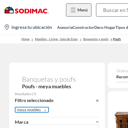
Menú
location-
Ingresa tu ubicación
Asesoría
Constructor
Deco Hogar
Tipos 
icon
Home
Muebles - Living - Sala de Estar
Banquetas y poufs
Poufs
Ordena
Recom
Banquetas y poufs
Poufs - meya muebles
Resultados
(
7
)
Filtro seleccionado
meya muebles
Marca