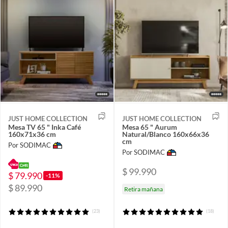
JUST HOME COLLECTION
JUST HOME COLLECTION
Mesa TV 65 " Inka Café
Mesa 65 " Aurum
160x71x36 cm
Natural/Blanco 160x66x36
cm
Por SODIMAC
Por SODIMAC
$ 99.990
$ 79.990
-11%
$ 89.990
Retira mañana
(23)
(18)