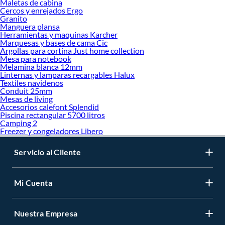
Maletas de cabina
Cercos y enrejados Ergo
Granito
Manguera plansa
Herramientas y maquinas Karcher
Marquesas y bases de cama Cic
Argollas para cortina Just home collection
Mesa para notebook
Melamina blanca 12mm
Linternas y lamparas recargables Halux
Textiles navidenos
Conduit 25mm
Mesas de living
Accesorios calefont Splendid
Piscina rectangular 5700 litros
Camping 2
Freezer y congeladores Libero
Servicio al Cliente
Mi Cuenta
Nuestra Empresa