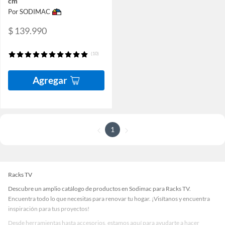
cm
Por SODIMAC
$ 139.990
(10)
Agregar
1
Racks TV
Descubre un amplio catálogo de productos en Sodimac para Racks TV.
Encuentra todo lo que necesitas para renovar tu hogar. ¡Visítanos y encuentra
inspiración para tus proyectos!
Desde herramientas hasta accesorios, estamos aquí para ayudarte a hacer