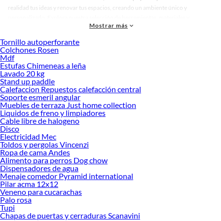
realidad tus ideas y renovar tus espacios, creando un ambiente único y
personalizado. Explora nuestra selección de herramientas, materiales y
Mostrar más
accesorios de calidad que te ayudarán a crear un espacio más tú.
Tornillo autoperforante
Desde remodelaciones hasta proyectos de decoración, estamos aquí para hacer
Colchones Rosen
tus ideas realidad. ¡Visítanos y encuentra todo lo que tenemos para ofrecerte en
Mdf
Racks TV!
Estufas Chimeneas a leña
Lavado 20 kg
Explora la variedad de productos de Racks TV en Sodimac
Stand up paddle
Calefaccion Repuestos calefacción central
Herramientas, materiales y accesorios de calidad para tus proyectos y
Soporte esmeril angular
renovación de espacios. ¡Visítanos y descubre todo lo que tenemos para
Muebles de terraza Just home collection
ofrecerte!
Liquidos de freno y limpiadores
Cable libre de halogeno
Encuentra una amplia variedad de productos de Racks TV en Sodimac.
Disco
Encuentra todo lo necesario para tus proyectos de renovación y decoración.
Electricidad Mec
¡Visítanos y haz tus ideas realidad!
Toldos y pergolas Vincenzi
Ropa de cama Andes
Alimento para perros Dog chow
Dispensadores de agua
Menaje comedor Pyramid international
Pilar acma 12x12
Veneno para cucarachas
Palo rosa
Tupi
Chapas de puertas y cerraduras Scanavini