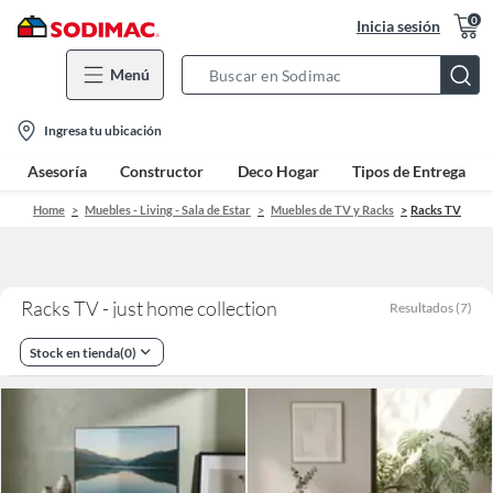
0
Inicia sesión
Menú
Search
Bar
location-
Ingresa tu ubicación
icon
Asesoría
Constructor
Deco Hogar
Tipos de Entrega
Home
Muebles - Living - Sala de Estar
Muebles de TV y Racks
Racks TV
Racks TV - just home collection
Resultados
(
7
)
Stock en tienda
(
0
)