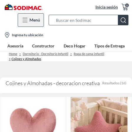
0
Inicia sesión
Menú
Search
Bar
location-
Ingresa tu ubicación
icon
Asesoría
Constructor
Deco Hogar
Tipos de Entrega
Home
Dormitorio - Dormitorio Infantil
Ropa de cama infantil
Cojines y Almohadas
Cojines y Almohadas - decoracion creativa
Resultados
(
16
)