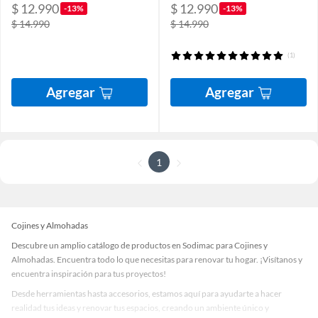
$ 12.990
$ 12.990
-13%
-13%
$ 14.990
$ 14.990
(1)
Agregar
Agregar
1
Cojines y Almohadas
Descubre un amplio catálogo de productos en Sodimac para Cojines y
Almohadas. Encuentra todo lo que necesitas para renovar tu hogar. ¡Visítanos y
encuentra inspiración para tus proyectos!
Desde herramientas hasta accesorios, estamos aquí para ayudarte a hacer
realidad tus ideas y renovar tus espacios, creando un ambiente único y