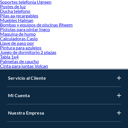
Soportes telefonia Ugreen
Postes de luz
Ducha telefono
Pilas aa recargables
Muebles Halman
Bombas y equipos de piscinas Rheem
Pistolas para pintar Ingco
Maquina de humo
Calculadoras Casio
Llave de paso ppr
Pintura para azulejos
Juego de dormitorio 2 plazas
Tabla 1x4
Palmetas de caucho
Cinta para juntas Volcan
Servicio al Cliente
Mi Cuenta
Nuestra Empresa