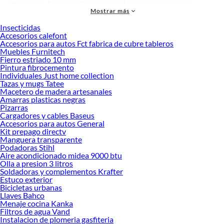
personalizado. Explora nuestra selección de herramientas, materiales y
Mostrar más
accesorios de calidad que te ayudarán a crear un espacio más tú.
Insecticidas
Desde remodelaciones hasta proyectos de decoración, estamos aquí para hacer
Accesorios calefont
tus ideas realidad. ¡Visítanos y encuentra todo lo que tenemos para ofrecerte en
Accesorios para autos Fct fabrica de cubre tableros
Cojines y Almohadas!
Muebles Furnitech
Fierro estriado 10 mm
Explora la variedad de productos de Cojines y Almohadas en Sodimac
Pintura fibrocemento
Individuales Just home collection
Herramientas, materiales y accesorios de calidad para tus proyectos y
Tazas y mugs Tatee
renovación de espacios. ¡Visítanos y descubre todo lo que tenemos para
Macetero de madera artesanales
ofrecerte!
Amarras plasticas negras
Pizarras
Encuentra una amplia variedad de productos de Cojines y Almohadas en
Cargadores y cables Baseus
Sodimac. Encuentra todo lo necesario para tus proyectos de renovación y
Accesorios para autos General
decoración. ¡Visítanos y haz tus ideas realidad!
Kit prepago directv
Manguera transparente
Podadoras Stihl
Aire acondicionado midea 9000 btu
Olla a presion 3 litros
Soldadoras y complementos Krafter
Estuco exterior
Bicicletas urbanas
Llaves Bahco
Menaje cocina Kanka
Filtros de agua Vand
Instalacion de plomeria gasfiteria