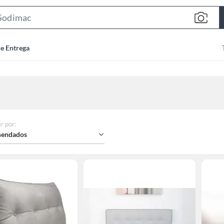
Search
Bar
de Entrega
r por
:
endados