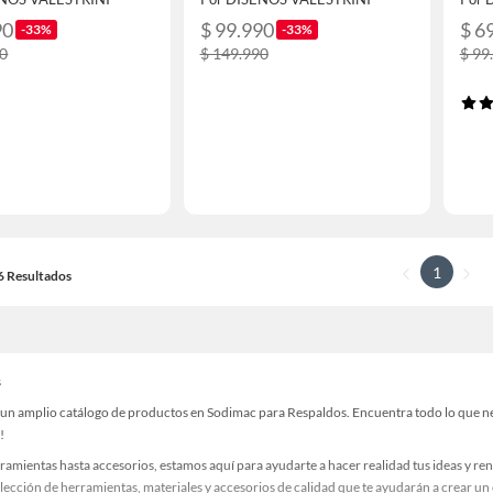
90
$ 99.990
$ 6
-33%
-33%
90
$ 149.990
$ 99
1
16 Resultados
s
un amplio catálogo de productos en Sodimac para Respaldos. Encuentra todo lo que nece
!
ramientas hasta accesorios, estamos aquí para ayudarte a hacer realidad tus ideas y re
lección de herramientas, materiales y accesorios de calidad que te ayudarán a crear un