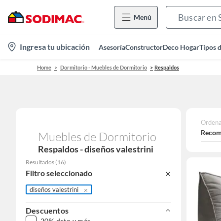
Menú
location-
Ingresa tu ubicación
Asesoría
Constructor
Deco Hogar
Tipos 
icon
Home
Dormitorio - Muebles de Dormitorio
Respaldos
Ordena
Recom
Muebles de Dormitorio
Respaldos - diseños valestrini
Resultados
(
16
)
Filtro seleccionado
diseños valestrini
Descuentos
20% dcto y más