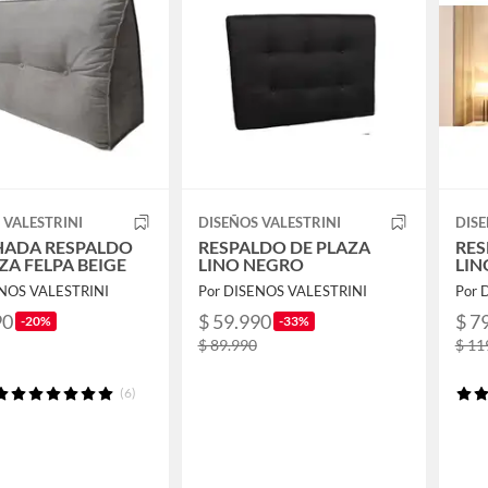
 VALESTRINI
DISEÑOS VALESTRINI
DISE
ADA RESPALDO
RESPALDO DE PLAZA
RES
ZA FELPA BEIGE
LINO NEGRO
LIN
ENOS VALESTRINI
Por DISENOS VALESTRINI
Por 
90
$ 59.990
$ 7
-20%
-33%
$ 89.990
$ 11
(6)