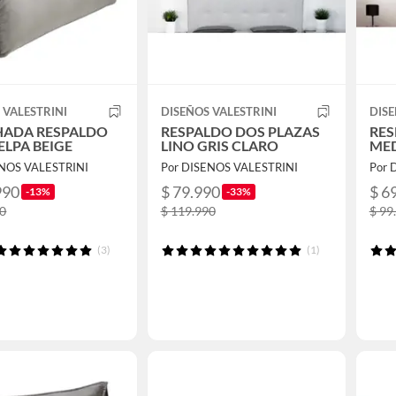
 VALESTRINI
DISEÑOS VALESTRINI
DISE
ADA RESPALDO
RESPALDO DOS PLAZAS
RES
ELPA BEIGE
LINO GRIS CLARO
MED
ENOS VALESTRINI
Por DISENOS VALESTRINI
Por 
990
$ 79.990
$ 6
-13%
-33%
90
$ 119.990
$ 99
(3)
(1)