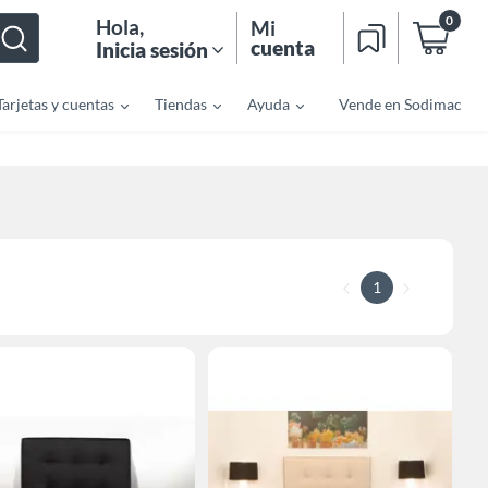
0
Hola
,
Mi
cuenta
Inicia sesión
Tarjetas y cuentas
Tiendas
Ayuda
Vende en Sodimac
1