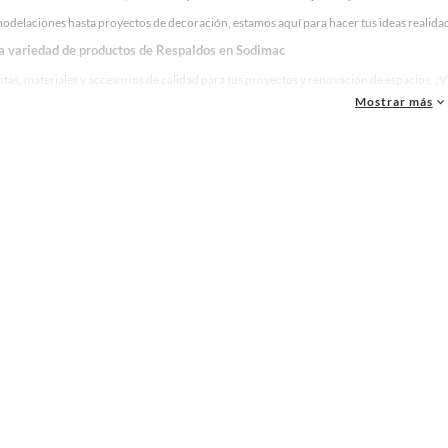
odelaciones hasta proyectos de decoración, estamos aquí para hacer tus ideas realidad
la variedad de productos de Respaldos en Sodimac
as, materiales y accesorios de calidad para tus proyectos y renovación de espacios. ¡
Mostrar más
 una amplia variedad de productos de Respaldos en Sodimac. Encuentra todo lo necesari