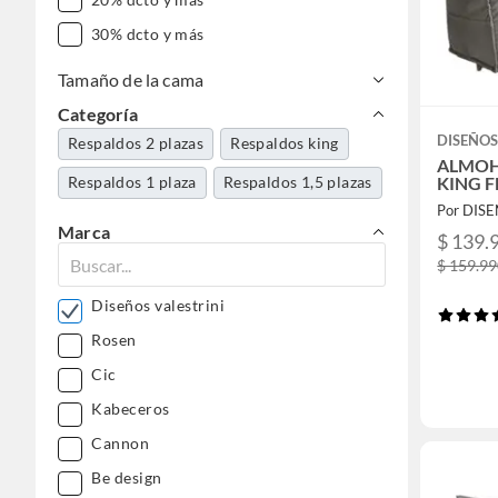
30% dcto y más
Tamaño de la cama
Categoría
DISEÑOS
Respaldos 2 plazas
Respaldos king
ALMOH
KING F
Respaldos 1 plaza
Respaldos 1,5 plazas
Por DIS
Marca
$ 139.
$ 159.9
Diseños valestrini
Rosen
Cic
Kabeceros
Cannon
Be design