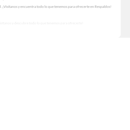
. ¡Visítanos y encuentra todo lo que tenemos para ofrecerte en Respaldos!
Visítanos y descubre todo lo que tenemos para ofrecerte!
o para tus proyectos de renovación y decoración. ¡Visítanos y haz tus ideas