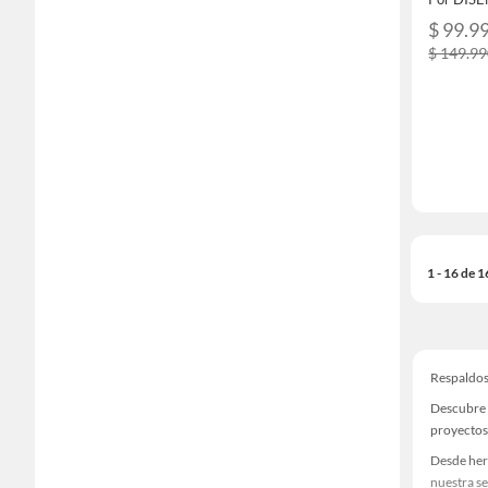
$ 99.9
$ 149.9
1 - 16 de 
Respaldo
Descubre 
proyectos
Desde her
nuestra se