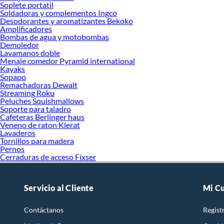
Soplete portatil
Soldadoras y complementos Ingco
Desodorantes y aromatizantes Bekoko
Amplificadores
Bombas de agua y motobombas
Demoledor
Lavamanos doble
Menaje comedor Pyramid international
Kayaks
Sopapo
Remachadoras Dewalt
Streaming Roku
Peluches Squishmallows
Soporte para taladro
Cafeteras Berlinger haus
Veneno de raton Klerat
Lavaderos
Tornillos para madera
Pernos
Cerraduras de acceso Fixser
Servicio al Cliente
Mi C
Contáctanos
Regist