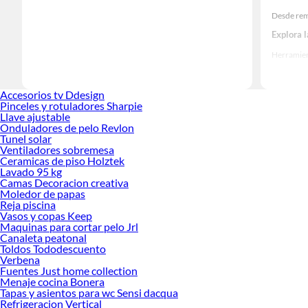
Desde rem
Explora 
Herramient
Encuentra
realidad!
Accesorios tv Ddesign
Pinceles y rotuladores Sharpie
Llave ajustable
Onduladores de pelo Revlon
Tunel solar
Ventiladores sobremesa
Ceramicas de piso Holztek
Lavado 95 kg
Camas Decoracion creativa
Moledor de papas
Reja piscina
Vasos y copas Keep
Maquinas para cortar pelo Jrl
Canaleta peatonal
Toldos Tododescuento
Verbena
Fuentes Just home collection
Menaje cocina Bonera
Tapas y asientos para wc Sensi dacqua
Refrigeracion Vertical