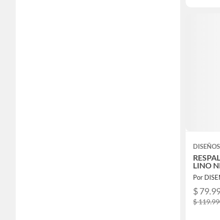
DISEÑOS
RESPA
LINO 
Por DIS
$ 79.9
$ 119.9