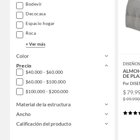
Bodevir
Decocasa
Espacio hogar
Roca
+ Ver más
Color
DISEÑOS
Precio
ALMOH
$40.000 - $60.000
DE PLA
$60.000 - $100.000
Por DIS
$ 79.9
$100.000 - $200.000
$ 99.990
Material de la estructura
Ancho
Calificación del producto