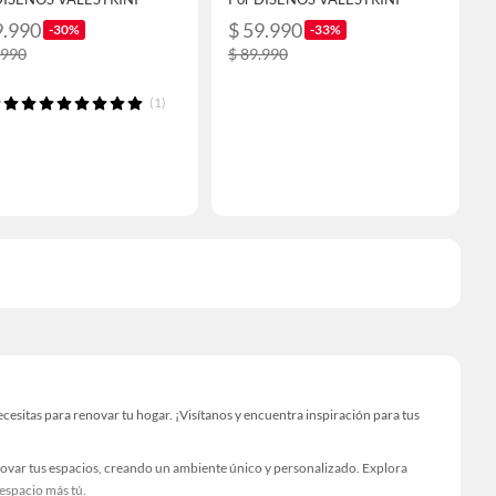
9.990
$ 59.990
-30%
-33%
.990
$ 89.990
(1)
sitas para renovar tu hogar. ¡Visítanos y encuentra inspiración para tus
novar tus espacios, creando un ambiente único y personalizado. Explora
 espacio más tú.