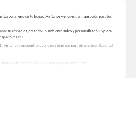
tas para renovar tu hogar. ¡Visítanos y encuentra inspiración para tus
novar tus espacios, creando un ambiente único y personalizado. Explora
 espacio más tú.
. ¡Visítanos y encuentra todo lo que tenemos para ofrecerte en Sábanas!
Visítanos y descubre todo lo que tenemos para ofrecerte!
para tus proyectos de renovación y decoración. ¡Visítanos y haz tus ideas