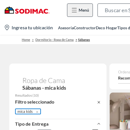
Menú
location-
Ingresa tu ubicación
Asesoría
Constructor
Deco Hogar
Tipos 
icon
Home
Dormitorio - Ropa de Cama
Sábanas
Ordena
Recom
Ropa de Cama
Sábanas - mica kids
Resultados
(
10
)
Filtro seleccionado
mica kids
Tipo de Entrega