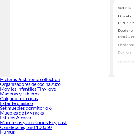
Sábanas
Descubre 
proyectos
Desde her
nuestra se
Desde rem
Explora 
Herramient
Encuentra
realidad!
Hieleras Just home collection
Organizadores de cocina Aizo
Moviles infantiles Tiny love
Maderas y tableros
Colgador de copas
Estante plastico
Set muebles dormitorio 6
Muebles de tv y racks
Estufas Alcazar
Maceteros y accesorios Reyplast
Canaleta legrand 100x50
Humus