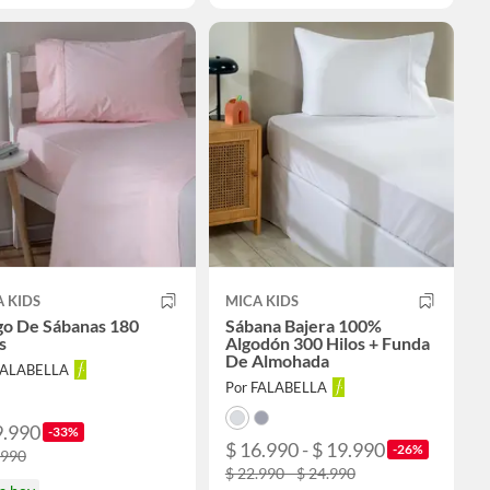
 KIDS
MICA KIDS
go De Sábanas 180
Sábana Bajera 100%
s
Algodón 300 Hilos + Funda
De Almohada
FALABELLA
Por FALABELLA
9.990
-33%
$ 16.990 - $ 19.990
-26%
.990
$ 22.990 - $ 24.990