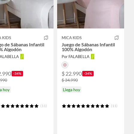
 KIDS
MICA KIDS
o de Sábanas Infantil
Juego de Sábanas Infantil
% Algodón
100% Algodón
FALABELLA
Por FALABELLA
2.990
$ 22.990
-34%
-34%
.990
$ 34.990
a hoy
Llega hoy
(11)
(11)