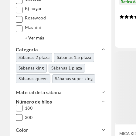
Retira 
Bj hogar
Rosewood
Mashini
+ Ver más
Categoría
Sábanas 2 plaza
Sábanas 1.5 plaza
Sábanas king
Sábanas 1 plaza
Sábanas queen
Sábanas super king
Material de la sábana
Número de hilos
180
300
Color
MICA KI