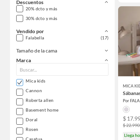
Descuentos
20% dcto y más
30% dcto y más
Vendido por
Falabella
(17)
Tamaño de la cama
Marca
Mica kids
MICA KI
Cannon
Sábanas
Roberta allen
Por FAL
Basement home
$ 17.99
Doral
$ 22.990
Rosen
Llega h
Casatua