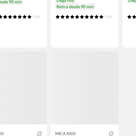
Llega hoy
Lleg
desde 90 min
Retira desde 90 min
(59)
(25)
DS
MICA KIDS