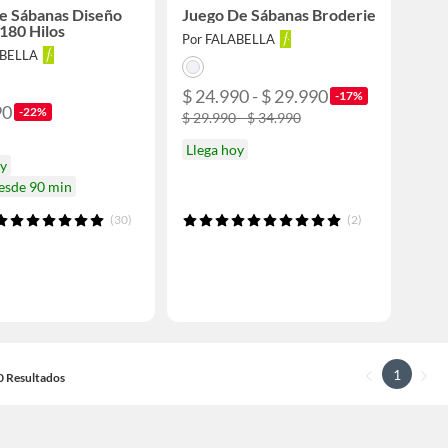
e Sábanas Diseño
Juego De Sábanas Broderie
 180 Hilos
Por FALABELLA
ABELLA
$ 24.990 - $ 29.990
-17%
90
-22%
$ 29.990 - $ 34.990
Llega hoy
oy
desde 90 min
(30)
(2)
1
10 Resultados