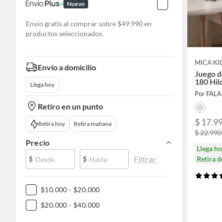
Nuevo
Envío gratis al comprar sobre $49.990 en
productos seleccionados.
MICA KI
Envío a domicilio
Juego 
180 Hil
Llega hoy
Por FAL
Retiro en un punto
$ 17.99
Retira hoy
Retira mañana
$ 22.990
Precio
Llega h
Filtrar
Retira 
$
$
$10.000 - $20.000
$20.000 - $40.000