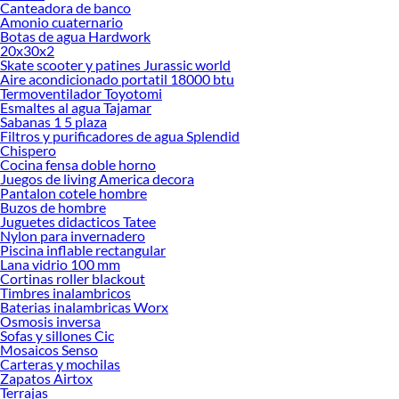
Canteadora de banco
Amonio cuaternario
Botas de agua Hardwork
20x30x2
Skate scooter y patines Jurassic world
Aire acondicionado portatil 18000 btu
Termoventilador Toyotomi
Esmaltes al agua Tajamar
Sabanas 1 5 plaza
Filtros y purificadores de agua Splendid
Chispero
Cocina fensa doble horno
Juegos de living America decora
Pantalon cotele hombre
Buzos de hombre
Juguetes didacticos Tatee
Nylon para invernadero
Piscina inflable rectangular
Lana vidrio 100 mm
Cortinas roller blackout
Timbres inalambricos
Baterias inalambricas Worx
Osmosis inversa
Sofas y sillones Cic
Mosaicos Senso
Carteras y mochilas
Zapatos Airtox
Terrajas