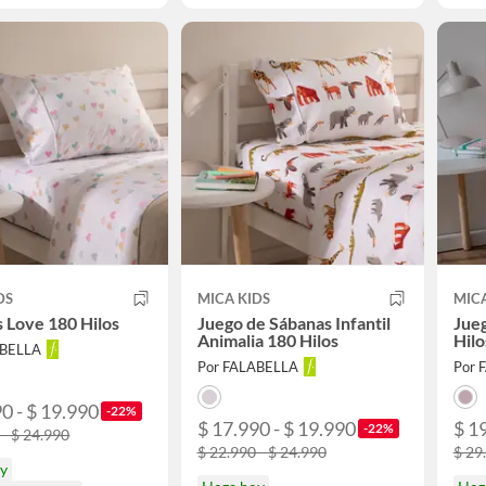
DS
MICA KIDS
MICA
 Love 180 Hilos
Juego de Sábanas Infantil
Jue
Animalia 180 Hilos
Hilo
ABELLA
Por FALABELLA
Por 
0 - $ 19.990
-22%
$ 17.990 - $ 19.990
$ 1
-22%
 - $ 24.990
$ 22.990 - $ 24.990
$ 29
oy