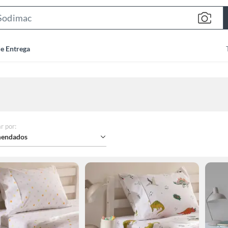
Search
Bar
de Entrega
r por
:
endados