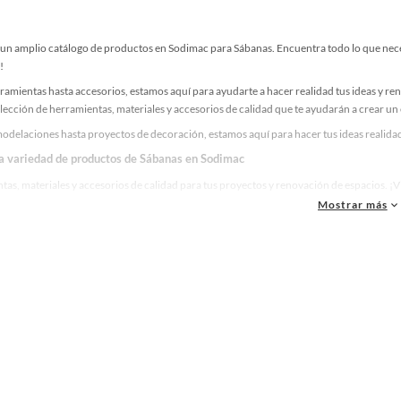
un amplio catálogo de productos en Sodimac para Sábanas. Encuentra todo lo que necesi
!
ramientas hasta accesorios, estamos aquí para ayudarte a hacer realidad tus ideas y re
lección de herramientas, materiales y accesorios de calidad que te ayudarán a crear un
odelaciones hasta proyectos de decoración, estamos aquí para hacer tus ideas realidad
la variedad de productos de Sábanas en Sodimac
as, materiales y accesorios de calidad para tus proyectos y renovación de espacios. ¡
Mostrar más
 una amplia variedad de productos de Sábanas en Sodimac. Encuentra todo lo necesario 