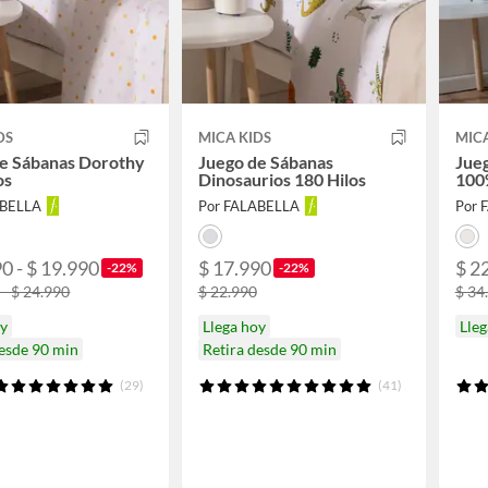
DS
MICA KIDS
MICA
de Sábanas Dorothy
Juego de Sábanas
Jueg
os
Dinosaurios 180 Hilos
100
ABELLA
Por FALABELLA
Por 
0 - $ 19.990
$ 17.990
$ 2
-22%
-22%
 - $ 24.990
$ 22.990
$ 34
oy
Llega hoy
Lleg
desde 90 min
Retira desde 90 min
(29)
(41)