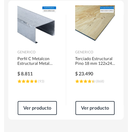
Escaleras
Soldadoras
Herramientas Manuales
Sierras Circulares
GENERICO
GENERICO
Perfil C Metalcon
Terciado Estructural
Estructural Metal
Pino 18 mm 122x244
62x20x0.85 mm 6 m
cm
$
8.811
$
23.490
(
93
)
(
868
)
Ver producto
Ver producto