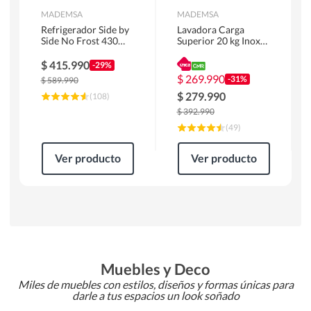
MADEMSA
MADEMSA
Refrigerador Side by
Lavadora Carga
Side No Frost 430
Superior 20 kg Inox
Litros Negro
MDWMT20S
MAS430B
$
415.990
-29%
$
269.990
-31%
$
589.990
$
279.990
(
108
)
$
392.990
(
49
)
Ver producto
Ver producto
Muebles y Deco
Miles de muebles con estilos, diseños y formas únicas para
darle a tus espacios un look soñado