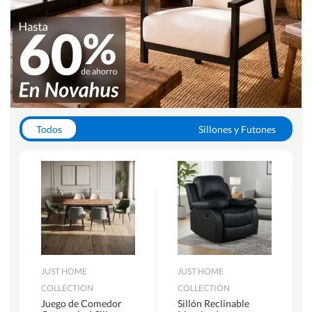
Todos
Sillones y Futones
Juegos de Comedor
Lamparas
Closets
Escritorios y Sillas PC
Racks y Muebles TV
Alfombras
JUST HOME
JUST HOME
COLLECTION
COLLECTION
Juego de Comedor
Sillón Reclinable