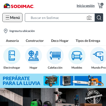
0
Inicia sesión
Menú
Search
Bar
location-
Ingresa tu ubicación
icon
Asesoría
Constructor
Deco Hogar
Tipos de Entrega
Electrohogar
Hogar
Calefacción
Muebles
Mundo Pro