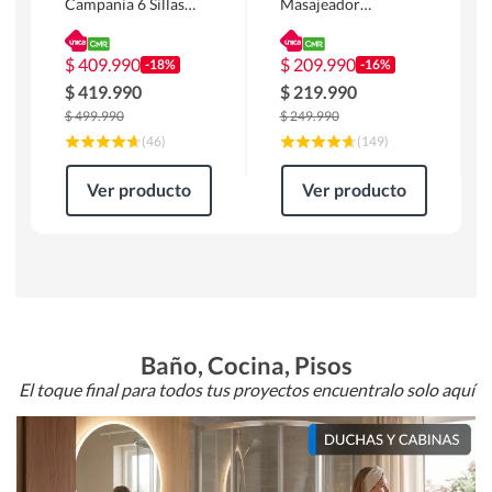
Campania 6 Sillas
Masajeador
Mesa Rectangular
Calentador 1 cuerpo
180 x 90 x 76 cm
Atlanta 91x101x94
Café
cm Negro
$
409.990
$
209.990
-18%
-16%
$
419.990
$
219.990
$
499.990
$
249.990
(
46
)
(
149
)
Ver producto
Ver producto
Baño, Cocina, Pisos
El toque final para todos tus proyectos encuentralo solo aquí