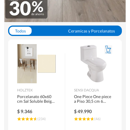
Todos
Ceramicas y Porcelanatos
Calefont y Termos
Pisos Vinilicos
WC y Sanitarios
Pisos Flotantes y Laminados
Pinturas
Duchas y Mamparas
HOLZTEK
SENSI DACQUA
Porcelanato 60x60
One Piece One piece
cm Sal Soluble Beige
a Piso 30,5 cm 6
1.44 m2
Litros Riva Blanco
$
9.346
$
49.990
(
234
)
(
46
)