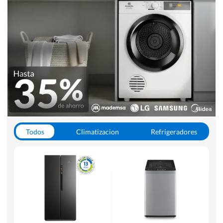
Todos
Climatizacion
Refrigeradores
Lavado y Secado
Cocinas
Aspiradoras
Hornos y Microondas
Otros