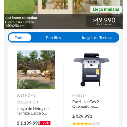
Todos
Parrillas
Juegos de Terraza
Toldos
JUST HOME
MR BEEF
Parrilla a Gas 2
COLLECTION
Quemadores
Juego de Living de
Bandejas Laterales
Terraza Lucca 5
$
129.990
Personas Natural
$
1.199.990
-29%
(
243
)