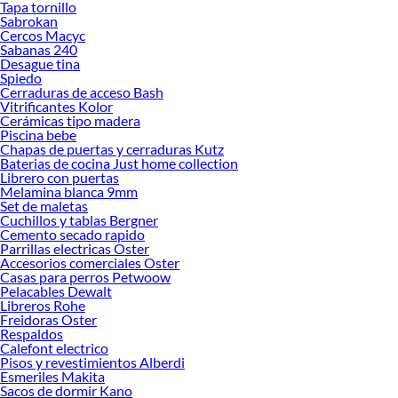
Tapa tornillo
todo lo necesario para tus proyectos de renovación y decoración. ¡Visítanos y
Sabrokan
haz tus ideas realidad!
Cercos Macyc
Sabanas 240
Desague tina
Spiedo
Cerraduras de acceso Bash
Vitrificantes Kolor
Cerámicas tipo madera
Piscina bebe
Chapas de puertas y cerraduras Kutz
Baterias de cocina Just home collection
Librero con puertas
Melamina blanca 9mm
Set de maletas
Cuchillos y tablas Bergner
Cemento secado rapido
Parrillas electricas Oster
Accesorios comerciales Oster
Casas para perros Petwoow
Pelacables Dewalt
Libreros Rohe
Freidoras Oster
Respaldos
Calefont electrico
Pisos y revestimientos Alberdi
Esmeriles Makita
Sacos de dormir Kano