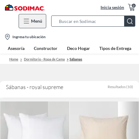
0
Inicia sesión
Menú
Search
Bar
location-
Ingresa tu ubicación
icon
Asesoría
Constructor
Deco Hogar
Tipos de Entrega
Home
Dormitorio - Ropa de Cama
Sábanas
Sábanas - royal supreme
Resultados
(
10
)