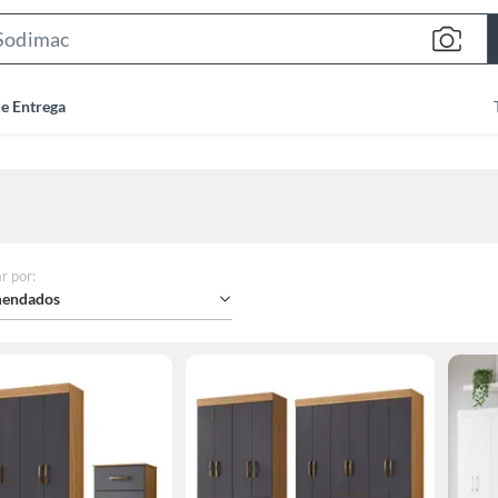
Search
Bar
de Entrega
r por
:
endados