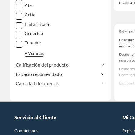
1 - 3 de 3
Aizo
Celta
Fmfurniture
Set Muebl
Generico
Descubre 
Tuhome
inspiració
+ Ver más
Desde her
nuestra se
Calificación del producto
Desde rem
Espacio recomendado
Dormitori
Cantidad de puertas
Explora 
Herramient
Encuentra
y haz tus 
Servicio al Cliente
Mi C
Contáctanos
Regist