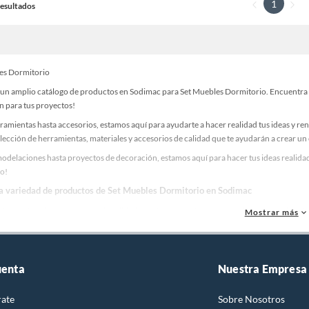
1
 Resultados
es Dormitorio
un amplio catálogo de productos en Sodimac para Set Muebles Dormitorio. Encuentra to
n para tus proyectos!
ramientas hasta accesorios, estamos aquí para ayudarte a hacer realidad tus ideas y re
lección de herramientas, materiales y accesorios de calidad que te ayudarán a crear un
odelaciones hasta proyectos de decoración, estamos aquí para hacer tus ideas realidad
o!
la variedad de productos de Set Muebles Dormitorio en Sodimac
as, materiales y accesorios de calidad para tus proyectos y renovación de espacios. ¡
Mostrar más
 una amplia variedad de productos de Set Muebles Dormitorio en Sodimac. Encuentra to
ideas realidad!
uenta
Nuestra Empresa
rate
Sobre Nosotros