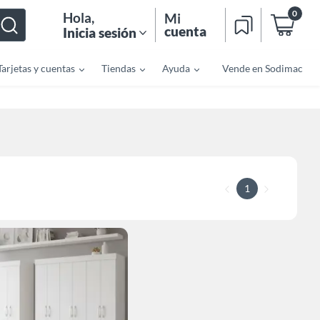
0
Hola
,
Mi
cuenta
Inicia sesión
Tarjetas y cuentas
Tiendas
Ayuda
Vende en Sodimac
1