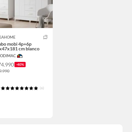
KAHOME
bo mobi 4p+6p
x47x181 cm blanco
 SODIMAC
74.990
-40%
9.990
(6)