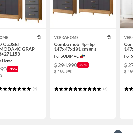
HOME
VEKKAHOME
VEK
 CLOSET
Combo mobi 4p+6p
Com
MODA 4C GRAP
147x47x181 cm gris
147
8+271153
Por SODIMAC
Por
ka Home
$ 294.990
$ 2
-36%
990
-35%
$ 459.990
$ 45
90
(9)
(8)