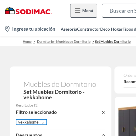
Menú
location-
Ingresa tu ubicación
Asesoría
Constructor
Deco Hogar
Tipos 
icon
Home
Dormitorio - Muebles de Dormitorio
Set Muebles Dormitorio
Ordena
Recom
Muebles de Dormitorio
Set Muebles Dormitorio -
vekkahome
Resultados
(
3
)
Filtro seleccionado
vekkahome
Descuentos