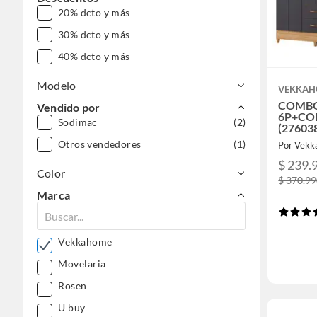
20% dcto y más
30% dcto y más
40% dcto y más
Modelo
VEKKA
COMBO
Vendido por
6P+CO
Sodimac
(2)
(27603
Otros vendedores
(1)
Por Vek
$ 239.
Color
$ 370.9
Marca
Vekkahome
Movelaria
Rosen
U buy