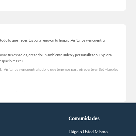
do lo que necesitas para renovar tu hogar. ¡Visítanos y encuentra
novar tus espacios, creando un ambiente único y personalizado. Explora
 espacio más tú.
. ¡Visítanos y encuentra todo lo que tenemos para ofrecerte en Set Muebles
Visítanos y descubre todo lo que tenemos para ofrecerte!
do lo necesario para tus proyectos de renovación y decoración. ¡Visítanos
Comunidades
Hágalo Usted Mismo