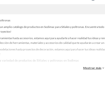
 poltronas
n amplio catálogo de productos en Sodimac para Sitiales y poltronas. Encuentra todo l
proyectos!
ramientas hasta accesorios, estamos aquí para ayudarte a hacer realidad tus ideas y re
lección de herramientas, materiales y accesorios de calidad que te ayudarán a crear un
delaciones hasta proyectos de decoración, estamos aquí para hacer tus ideas realidad.
!
a variedad de productos de Sitiales y poltronas en Sodimac
as, materiales y accesorios de calidad para tus proyectos y renovación de espacios. ¡
Mostrar más
una amplia variedad de productos de Sitiales y poltronas en Sodimac. Encuentra todo l
realidad!