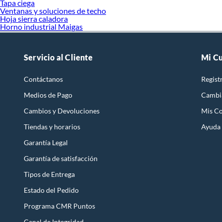
Tapa ciega
Ventanas y soluciones de techo
Hoja sierra caladora
Horno industrial Maigas
Servicio al Cliente
Mi C
Contáctanos
Regist
Medios de Pago
Cambi
Cambios y Devoluciones
Mis C
Tiendas y horarios
Ayuda
Garantía Legal
Garantía de satisfacción
Tipos de Entrega
Estado del Pedido
Programa CMR Puntos
Canal de Integridad