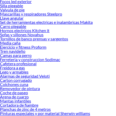
Focos led exterior
Silla plegable
Valvula de pie
Mascarillas y respiradores Steelpro
Llave angular
Set de herramientas electricas e inalambricas Makita
Carro plegable
Hornos electricos Kitchen it
Sofas y sillones Novahus
Tornillos de banco prensas y sargentos
Media caña
Ejercicio y fitness Proform
Tren navideño
Camas para perro
Ferreteria y construccion Sodimac
Cafetera profesional
Freidora a gas
Lego y armables
Alarmas de seguridad Veloti
Carton corrugado
Colchones cuna
Removedor de pintura
Coche de paseo
Arena de cuarzo
Mantas infantiles
Cortadora de fiambre
Planchas de zinc de 4 metros
Pinturas especiales y por material Sherwin williams