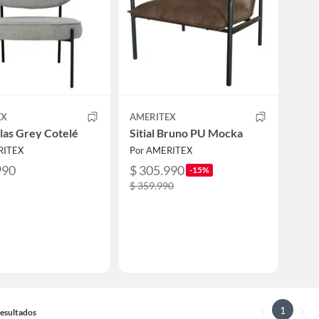
EX
AMERITEX
Atlas Grey Cotelé
Sitial Bruno PU Mocka
RITEX
Por AMERITEX
990
$ 305.990
-15%
$ 359.990
1
 Resultados