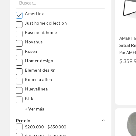
Ameritex
Just home collection
Basement home
AMERIT
Novahus
Sitial R
Rosen
Por AME
$ 359.
Homer design
Element design
Roberta allen
Nuevalinea
Klik
+ Ver más
Precio
$200.000 - $350.000