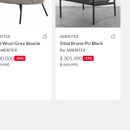
RITEX
AMERITEX
al Wuxi Grey Boucle
Sitial Bruno PU Black
AMERITEX
Por AMERITEX
00.000
$ 305.990
-40%
-15%
9.990
$ 359.990