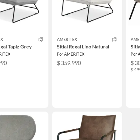
EX
AMERITEX
AME
egal Tapiz Grey
Sitial Regal Lino Natural
Siti
RITEX
Por AMERITEX
Por 
990
$ 359.990
$ 3
$ 49