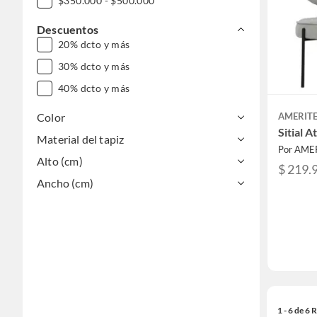
$350.000 - $500.000
Descuentos
20% dcto y más
30% dcto y más
40% dcto y más
Color
AMERIT
Sitial 
Material del tapiz
Por AME
Alto (cm)
$ 219.
Ancho (cm)
1 - 6 de 6