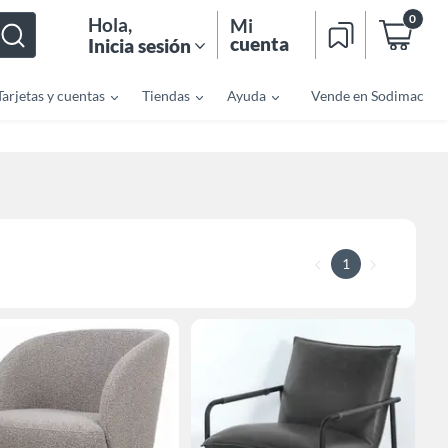
0
Hola
,
Mi
cuenta
Inicia sesión
Tarjetas y cuentas
Tiendas
Ayuda
Vende en Sodimac
1