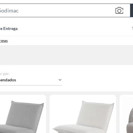
Search
Bar
de Entrega
tronas
r por
:
endados