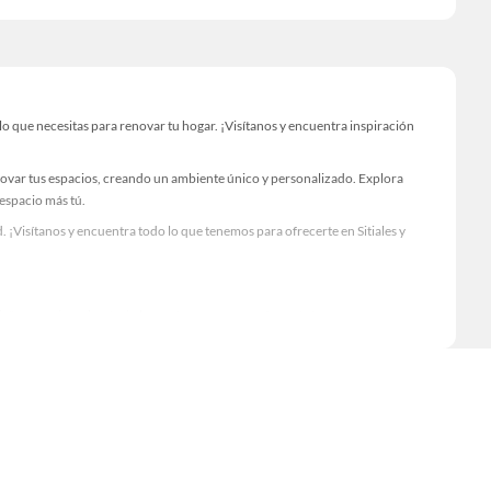
o que necesitas para renovar tu hogar. ¡Visítanos y encuentra inspiración
novar tus espacios, creando un ambiente único y personalizado. Explora
 espacio más tú.
 ¡Visítanos y encuentra todo lo que tenemos para ofrecerte en Sitiales y
Visítanos y descubre todo lo que tenemos para ofrecerte!
o necesario para tus proyectos de renovación y decoración. ¡Visítanos y haz