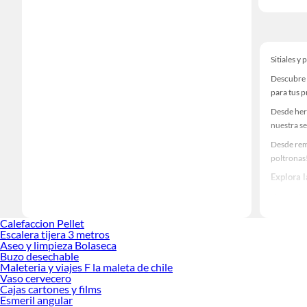
Sitiales y
Descubre u
para tus 
Desde her
nuestra se
Desde remo
poltronas
Explora l
Herramient
Encuentra 
Calefaccion Pellet
tus ideas 
Escalera tijera 3 metros
Aseo y limpieza Bolaseca
Buzo desechable
Maleteria y viajes F la maleta de chile
Vaso cervecero
Cajas cartones y films
Esmeril angular