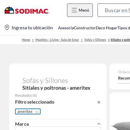
Menú
location-
Ingresa tu ubicación
Asesoría
Constructor
Deco Hogar
Tipos 
icon
Home
Muebles - Living - Sala de Estar
Sofás y Sillones
Sitiales y pol
Ordena
Recom
Sofás y Sillones
Sitiales y poltronas - ameritex
Resultados
(
6
)
Filtro seleccionado
ameritex
Marca