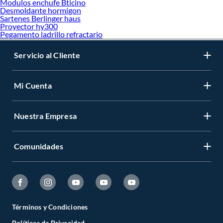
Modulos enchufe Bticino
Desmoldante hormigon
Sartenes Berlinger haus
Proyector hy300
Pegamento ladrillo refractario
Servicio al Cliente
Mi Cuenta
Nuestra Empresa
Comunidades
Términos y Condiciones
Políticas de Privacidad