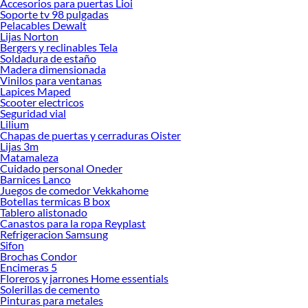
Accesorios para puertas Lioi
renovación de espacios. ¡Visítanos y descubre todo lo que tenemos para
Soporte tv 98 pulgadas
ofrecerte!
Pelacables Dewalt
Lijas Norton
Encuentra una amplia variedad de productos de Sofás en Sodimac. Encuentra
Bergers y reclinables Tela
todo lo necesario para tus proyectos de renovación y decoración. ¡Visítanos y
Soldadura de estaño
haz tus ideas realidad!
Madera dimensionada
Vinilos para ventanas
Lapices Maped
Scooter electricos
Seguridad vial
Lilium
Chapas de puertas y cerraduras Oister
Lijas 3m
Matamaleza
Cuidado personal Oneder
Barnices Lanco
Juegos de comedor Vekkahome
Botellas termicas B box
Tablero alistonado
Canastos para la ropa Reyplast
Refrigeracion Samsung
Sifon
Brochas Condor
Encimeras 5
Floreros y jarrones Home essentials
Solerillas de cemento
Pinturas para metales