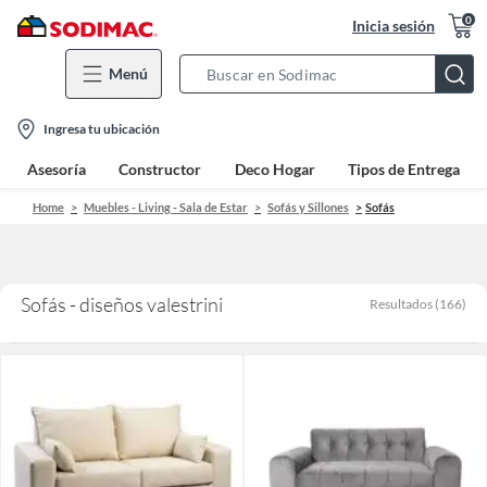
0
Inicia sesión
Menú
Search
Bar
location-
Ingresa tu ubicación
icon
Asesoría
Constructor
Deco Hogar
Tipos de Entrega
Home
Muebles - Living - Sala de Estar
Sofás y Sillones
Sofás
Sofás - diseños valestrini
Resultados
(
166
)