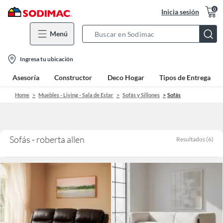
0
Inicia sesión
Menú
Search
Bar
location-
Ingresa tu ubicación
icon
Asesoría
Constructor
Deco Hogar
Tipos de Entrega
Home
Muebles - Living - Sala de Estar
Sofás y Sillones
Sofás
Sofás - roberta allen
Resultados
(
6
)