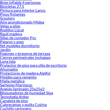
Bote inflable 4 personas
ofrecerte!
Bicicletas 27.5
Pintura para interior Lanco
Encuentra una amplia variedad de productos de Sofás en Sodimac. Encuentra
Pisos flotantes
todo lo necesario para tus proyectos de renovación y decoración. ¡Visítanos y
Scooters
haz tus ideas realidad!
Aire acondicionado Midea
Velas a pilas
Rodillos Lizcal
Rauli madera
Sillas de comedor Pvc
Pajaros y aves
Set muebles dormitorio
Jardin
Fogones y braseros de terraza
Cierres perimetrales Inchalam
Lona tela
Protector de piso para silla de escritorio
Ahumador
Protectores de madera Algifol
Moldes para cemento
Malla metálica
Sartenes Marmicoc
Angulo laminado 25x25x2
Bloqueadores de humedad Sipa
Tecnologia Anker
Canaleta de piso
Cubrecamas y quilts Colcha
Cuchillo cartonero