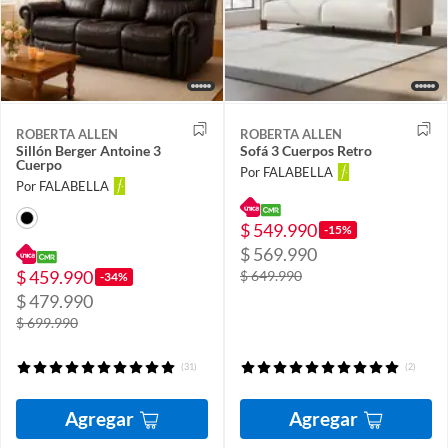
ROBERTA ALLEN
ROBERTA ALLEN
Sillón Berger Antoine 3
Sofá 3 Cuerpos Retro
Cuerpo
Por FALABELLA
Por FALABELLA
$ 549.990
-15%
$ 569.990
$ 459.990
$ 649.990
-34%
$ 479.990
$ 699.990
(31)
(2)
Agregar
Agregar