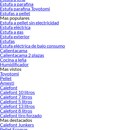
renovación de espacios. ¡Visítanos y descubre todo lo que tenemos para
Estufa a parafina
ofrecerte!
Estufa parafina Toyotomi
Estufas a pellet
Encuentra una amplia variedad de productos de Ventiladores en Sodimac.
Mas populares
Encuentra todo lo necesario para tus proyectos de renovación y decoración.
Estufa a pellet sin electricidad
¡Visítanos y haz tus ideas realidad!
Estufa eléctrica
Estufa a gas
Estufa exterior
Estufas
Estufa eléctrica de bajo consumo
Calientacama
Calientacama 2 plazas
Cocina a leña
Humidificador
Mas vistos
Toyotomi
Pellet
Amesti
Calefont
Calefont 10 litros
Calefont 7 litros
Calefont 5 litros
Calefont 13 litros
Calefont 8 litros
Calefont tiro forzado
Mas destacados
Calefont Junkers
Pellet Ecomas