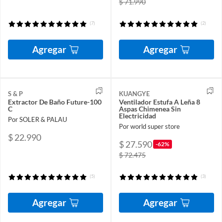
$ 71.990
(7)
(2)
Agregar
Agregar
S & P
KUANGYE
Extractor De Baño Future-100
Ventilador Estufa A Leña 8
C
Aspas Chimenea Sin
Electricidad
Por SOLER & PALAU
Por world super store
$ 22.990
$ 27.590
-62%
$ 72.475
(5)
(3)
Agregar
Agregar