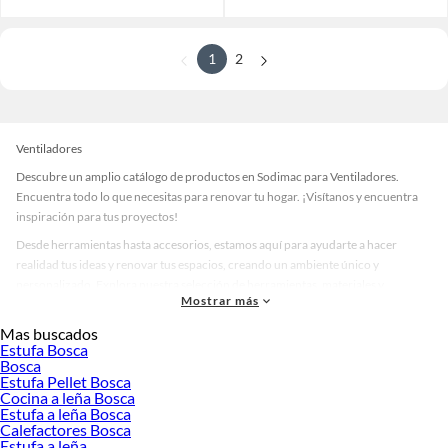
1
2
Ventiladores
Descubre un amplio catálogo de productos en Sodimac para Ventiladores.
Encuentra todo lo que necesitas para renovar tu hogar. ¡Visítanos y encuentra
inspiración para tus proyectos!
Desde herramientas hasta accesorios, estamos aquí para ayudarte a hacer
realidad tus ideas y renovar tus espacios, creando un ambiente único y
personalizado. Explora nuestra selección de herramientas, materiales y
Mostrar más
accesorios de calidad que te ayudarán a crear un espacio más tú.
Mas buscados
Desde remodelaciones hasta proyectos de decoración, estamos aquí para hacer
Estufa Bosca
tus ideas realidad. ¡Visítanos y encuentra todo lo que tenemos para ofrecerte en
Bosca
Ventiladores!
Estufa Pellet Bosca
Cocina a leña Bosca
Explora la variedad de productos de Ventiladores en Sodimac
Estufa a leña Bosca
Calefactores Bosca
Herramientas, materiales y accesorios de calidad para tus proyectos y
Estufa a leña