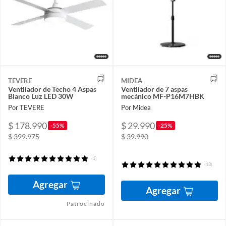
TEVERE
MIDEA
Ventilador de Techo 4 Aspas
Ventilador de 7 aspas
Blanco Luz LED 30W
mecánico MF-P16M7HBK
Por TEVERE
Por Midea
$ 178.990
$ 29.990
-55%
-25%
$ 399.975
$ 39.990
(1)
(13)
Agregar
Agregar
Patrocinado