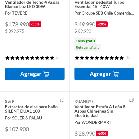
Ventilador de Techo 4 Aspas
Ventilador pedestal Turbo
Blanco Luz LED 30W
Essential 15'' 40W
Por TEVERE
Por Groupe SEB Chile Comercial Limitada
$ 178.990
$ 49.990
-55%
-29%
$ 399.975
$ 69.990
Envío
gratis
Retira mañana
(1)
(33)
Agregar
Agregar
S & P
KUANGYE
Extractor de aire para baño
Ventilador Estufa A Leña 8
SILENT DUAL 100
Aspas Chimenea Sin
Electricidad
Por SOLER & PALAU
Por WONDERMART
$ 107.900
$ 28.990
-60%