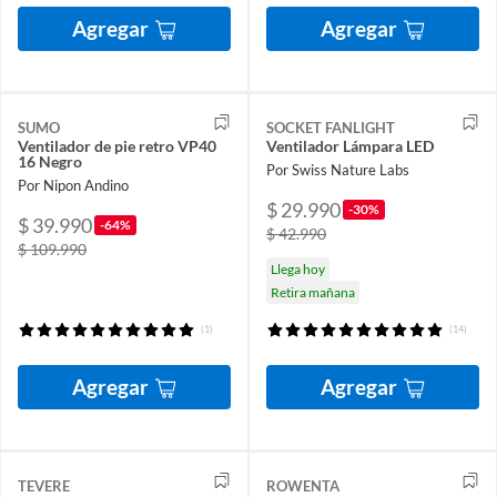
Agregar
Agregar
SUMO
SOCKET FANLIGHT
Ventilador de pie retro VP40
Ventilador Lámpara LED
16 Negro
Por Swiss Nature Labs
Por Nipon Andino
$ 29.990
-30%
$ 39.990
-64%
$ 42.990
$ 109.990
Llega hoy
Retira mañana
(1)
(14)
Agregar
Agregar
TEVERE
ROWENTA