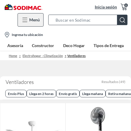
0
Inicia sesión
Menú
Search
Bar
location-
Ingresa tu ubicación
icon
Asesoría
Constructor
Deco Hogar
Tipos de Entrega
Home
Electrohogar - Climatización
Ventiladores
Ventiladores
Resultados
(
49
)
Envio Plus
Llega en 2 horas
Envío gratis
Llega mañana
Retira mañana