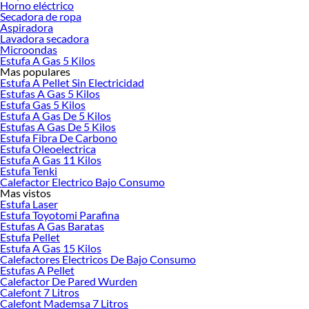
Horno eléctrico
Secadora de ropa
Herramientas, materiales y accesorios de calidad para tus proyectos y
Aspiradora
renovación de espacios. ¡Visítanos y descubre todo lo que tenemos para
Lavadora secadora
ofrecerte!
Microondas
Estufa A Gas 5 Kilos
Encuentra una amplia variedad de productos de Campanas de cocina en
Mas populares
Sodimac. Encuentra todo lo necesario para tus proyectos de renovación y
Estufa A Pellet Sin Electricidad
decoración. ¡Visítanos y haz tus ideas realidad!
Estufas A Gas 5 Kilos
Estufa Gas 5 Kilos
Estufa A Gas De 5 Kilos
Estufas A Gas De 5 Kilos
Estufa Fibra De Carbono
Estufa Oleoelectrica
Estufa A Gas 11 Kilos
Estufa Tenki
Calefactor Electrico Bajo Consumo
Mas vistos
Estufa Laser
Estufa Toyotomi Parafina
Estufas A Gas Baratas
Estufa Pellet
Estufa A Gas 15 Kilos
Calefactores Electricos De Bajo Consumo
Estufas A Pellet
Calefactor De Pared Wurden
Calefont 7 Litros
Calefont Mademsa 7 Litros