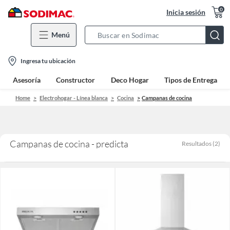
0
Inicia sesión
Menú
Search
Bar
location-
Ingresa tu ubicación
icon
Asesoría
Constructor
Deco Hogar
Tipos de Entrega
Home
Electrohogar - Línea blanca
Cocina
Campanas de cocina
Campanas de cocina - predicta
Resultados
(
2
)