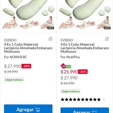
EVERSO
EVERSO
4 En 1 Cojin Maternal
4 En 1 Cojin Maternal
Lactancia Almohada Embarazo
Lactancia Almohada Embarazo
Multiusos
Multiusos
Por NOWHERE
Por MultiPlus
$ 27.990
-20%
$ 25.990
$ 34.990
-26%
$ 27.990
Llega mañana
$ 34.990
Llega mañana
(2)
Agregar
Agregar