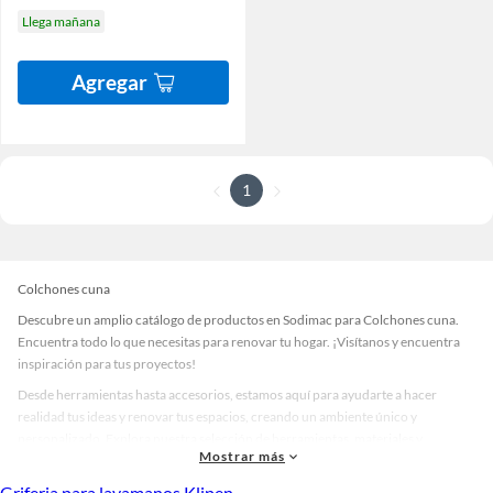
Llega mañana
Agregar
1
Colchones cuna
Descubre un amplio catálogo de productos en Sodimac para Colchones cuna.
Encuentra todo lo que necesitas para renovar tu hogar. ¡Visítanos y encuentra
inspiración para tus proyectos!
Desde herramientas hasta accesorios, estamos aquí para ayudarte a hacer
realidad tus ideas y renovar tus espacios, creando un ambiente único y
personalizado. Explora nuestra selección de herramientas, materiales y
Mostrar más
accesorios de calidad que te ayudarán a crear un espacio más tú.
Griferia para lavamanos Klipen
Desde remodelaciones hasta proyectos de decoración, estamos aquí para hacer