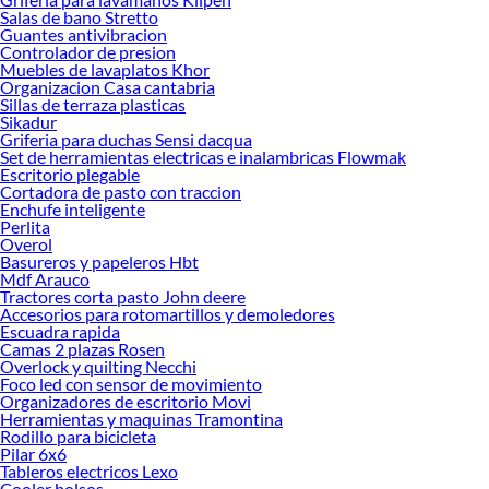
Salas de bano Stretto
tus ideas realidad. ¡Visítanos y encuentra todo lo que tenemos para ofrecerte en
Guantes antivibracion
Colchones cuna!
Controlador de presion
Muebles de lavaplatos Khor
Explora la variedad de productos de Colchones cuna en Sodimac
Organizacion Casa cantabria
Sillas de terraza plasticas
Herramientas, materiales y accesorios de calidad para tus proyectos y
Sikadur
renovación de espacios. ¡Visítanos y descubre todo lo que tenemos para
Griferia para duchas Sensi dacqua
ofrecerte!
Set de herramientas electricas e inalambricas Flowmak
Escritorio plegable
Encuentra una amplia variedad de productos de Colchones cuna en Sodimac.
Cortadora de pasto con traccion
Encuentra todo lo necesario para tus proyectos de renovación y decoración.
Enchufe inteligente
¡Visítanos y haz tus ideas realidad!
Perlita
Overol
Basureros y papeleros Hbt
Mdf Arauco
Tractores corta pasto John deere
Accesorios para rotomartillos y demoledores
Escuadra rapida
Camas 2 plazas Rosen
Overlock y quilting Necchi
Foco led con sensor de movimiento
Organizadores de escritorio Movi
Herramientas y maquinas Tramontina
Rodillo para bicicleta
Pilar 6x6
Tableros electricos Lexo
Cooler bolsos