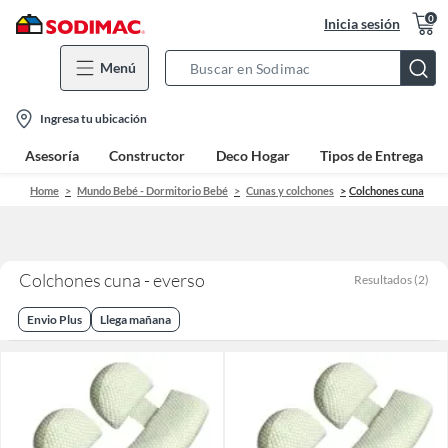
0
Inicia sesión
Menú
Search
Bar
location-
Ingresa tu ubicación
icon
Asesoría
Constructor
Deco Hogar
Tipos de Entrega
Home
Mundo Bebé - Dormitorio Bebé
Cunas y colchones
Colchones cuna
Colchones cuna - everso
Resultados
(
2
)
Envio Plus
Llega mañana