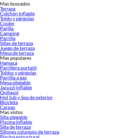
Mas buscados
Desde remodelaciones hasta proyectos de decoración, estamos aquí para hacer
Terraza
tus ideas realidad. ¡Visítanos y encuentra todo lo que tenemos para ofrecerte en
Colchón inflable
Maquinas de ejercicio!
Toldo y pérgolas
Cooler
Explora la variedad de productos de Maquinas de ejercicio en Sodimac
Parilla
Camping
Herramientas, materiales y accesorios de calidad para tus proyectos y
Parrilla
renovación de espacios. ¡Visítanos y descubre todo lo que tenemos para
Sillas de terraza
ofrecerte!
Juego de terraza
Mesa de terraza
Encuentra una amplia variedad de productos de Maquinas de ejercicio en
Mas populares
Sodimac. Encuentra todo lo necesario para tus proyectos de renovación y
Hamaca
decoración. ¡Visítanos y haz tus ideas realidad!
Parrillera portatil
Toldos y pérgolas
Parrilla a gas
Mesa plegable
Jacuzzi inflable
Quitasol
Hot tub y Spa de exterior
Bicicleta
Carpas
Mas vistos
Silla plegable
Piscina inflable
Silla de terraza
Sillones columpio de terraza
Piscina estructural