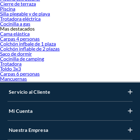
Cierre de terraza
Piscina
Silla plegable y de playa
Trotadora eléctrica
Cocinilla a gas
Mas destacados
Cama elástica
Carpas 4 personas
Colchón infbale de 1 plaza
Colchón inflable de 2 plazas
Saco de dormir
Cocinilla de camping
Trotadora
Toldo 3x3
Carpas 6 personas
Mancuernas
Servicio al Cliente
Mi Cuenta
Nuestra Empresa