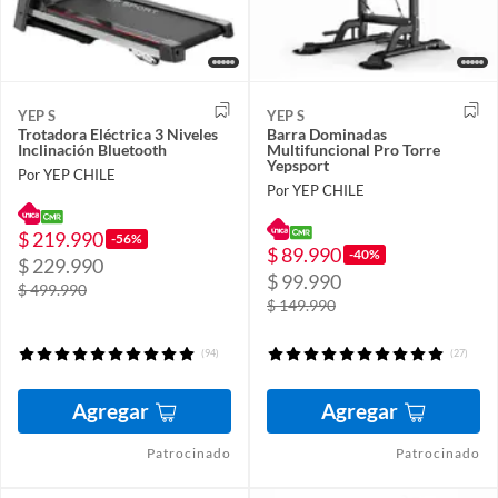
YEP S
YEP S
Trotadora Eléctrica 3 Niveles
Barra Dominadas
Inclinación Bluetooth
Multifuncional Pro Torre
Yepsport
Por YEP CHILE
Por YEP CHILE
$ 219.990
-56%
$ 89.990
-40%
$ 229.990
$ 99.990
$ 499.990
$ 149.990
(94)
(27)
Agregar
Agregar
Patrocinado
Patrocinado