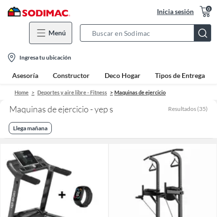
0
Inicia sesión
Menú
Search
Bar
location-
Ingresa tu ubicación
icon
Asesoría
Constructor
Deco Hogar
Tipos de Entrega
Home
Deportes y aire libre - Fitness
Maquinas de ejercicio
Maquinas de ejercicio - yep s
Resultados
(
35
)
Llega mañana