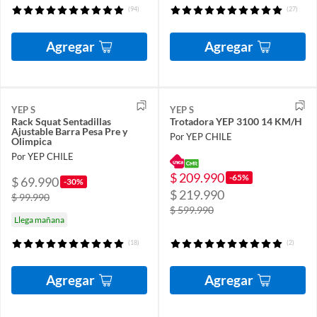
(94)
(27)
Agregar
Agregar
YEP S
YEP S
Rack Squat Sentadillas
Trotadora YEP 3100 14 KM/H
Ajustable Barra Pesa Pre y
Por YEP CHILE
Olimpica
Por YEP CHILE
$ 209.990
-65%
$ 69.990
-30%
$ 219.990
$ 99.990
$ 599.990
Llega mañana
(18)
(2)
Agregar
Agregar