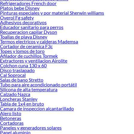
Refrigeradores French door
renovación de espacios. ¡Visítanos y descubre todo lo que tenemos para
Platos bebe Disney
ofrecerte!
Pinturas especiales y por material Sherwin williams
Overol Fg safety
Encuentra una amplia variedad de productos de Hornos Empotrables en
Adhesivos decorativos
Sodimac. Encuentra todo lo necesario para tus proyectos de renovación y
Educador sanitario para perros
decoración. ¡Visítanos y haz tus ideas realidad!
Recuperacion capilar Dyson
Toallas de playa Disney
Termos electricos y calderas Mademsa
Cortador de ceramica F3c
Topes y lomos de toro
Afilador de cuchillos Tormek
Extractores y ventilacion Airolite
Colchon cuna 130 x 60
Disco traslapado
Cal Soprocal
Salas de bano Stretto
Tubo para aire acondicionado portátil
Silicona de alta temperatura
Calzado Nazca
Loncheras Stanley
Tabla de 1x4 en bruto
Camara de inspeccion alcantarillado
Alero listo
Betoneras
Cortadoras
Paneles y generadores solares
Papel aluminio