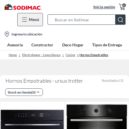
0
Inicia sesión
Menú
Search
Bar
location-
Ingresa tu ubicación
icon
Asesoría
Constructor
Deco Hogar
Tipos de Entrega
Home
Electrohogar - Línea blanca
Cocina
Hornos Empotrables
Hornos Empotrables - ursus trotter
Resultados
(
3
)
Stock en tienda
(
0
)