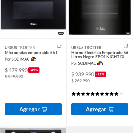
URSUS TROTTER
URSUS TROTTER
Microondas empotrable 56 l
Horno Eléctrico Empotrado 56
Litros Negro EPC4 NIGHT DL
Por SODIMAC
Por SODIMAC
$ 479.990
-49%
$ 239.990
-11%
$ 949.990
$ 269.990
(6)
Agregar
Agregar