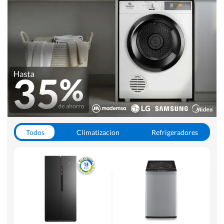
Todos
Climatizacion
Refrigeradores
Lavado y Secado
Cocinas
Aspiradoras
Hornos y Microondas
Otros