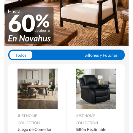
Todos
Sillones y Futones
Juegos de Comedor
Lamparas
Closets
Escritorios y Sillas PC
Racks y Muebles TV
Alfombras
JUST HOME
JUST HOME
COLLECTION
COLLECTION
Juego de Comedor
Sillón Reclinable