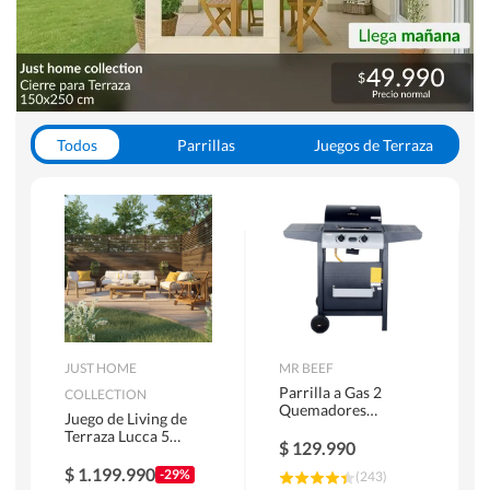
Todos
Parrillas
Juegos de Terraza
Toldos
JUST HOME
MR BEEF
Parrilla a Gas 2
COLLECTION
Quemadores
Juego de Living de
Bandejas Laterales
Terraza Lucca 5
$
129.990
Personas Natural
$
1.199.990
-29%
(
243
)