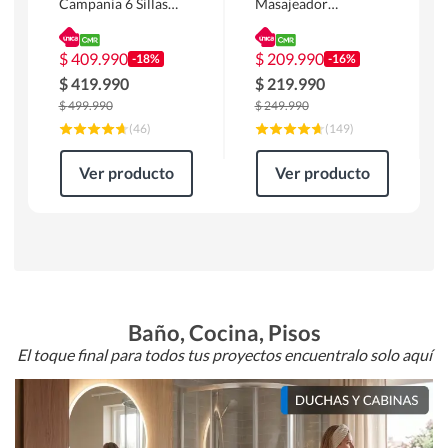
Campania 6 Sillas
Masajeador
Mesa Rectangular
Calentador 1 cuerpo
180 x 90 x 76 cm
Atlanta 91x101x94
Café
cm Negro
$
409.990
$
209.990
-18%
-16%
$
419.990
$
219.990
$
499.990
$
249.990
(
46
)
(
149
)
Ver producto
Ver producto
Baño, Cocina, Pisos
El toque final para todos tus proyectos encuentralo solo aquí