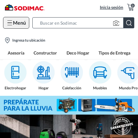
0
Inicia sesión
Menú
Search
Bar
location-
Ingresa tu ubicación
icon
Asesoría
Constructor
Deco Hogar
Tipos de Entrega
Electrohogar
Hogar
Calefacción
Muebles
Mundo Pro