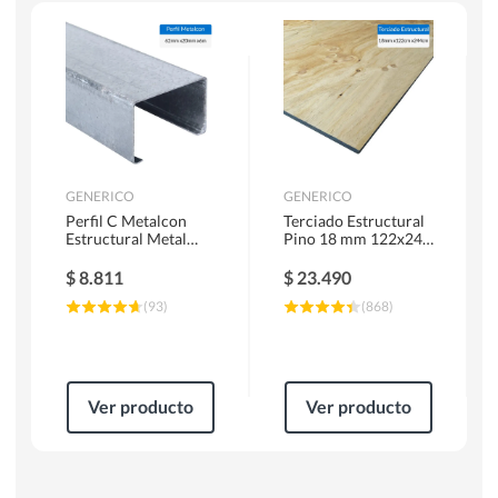
Escaleras
Soldadoras
Herramientas Manuales
Sierras Circulares
GENERICO
GENERICO
Perfil C Metalcon
Terciado Estructural
Estructural Metal
Pino 18 mm 122x244
62x20x0.85 mm 6 m
cm
$
8.811
$
23.490
(
93
)
(
868
)
Ver producto
Ver producto