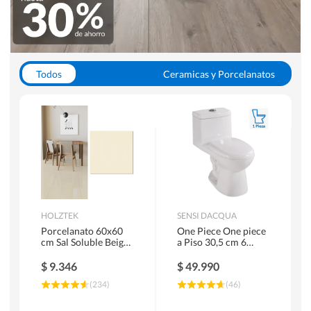
Todos
Ceramicas y Porcelanatos
Calefont y Termos
Pisos Vinilicos
WC y Sanitarios
Pisos Flotantes y Laminados
Pinturas
Duchas y Mamparas
HOLZTEK
SENSI DACQUA
Porcelanato 60x60
One Piece One piece
cm Sal Soluble Beige
a Piso 30,5 cm 6
1.44 m2
Litros Riva Blanco
$
9.346
$
49.990
(
234
)
(
46
)