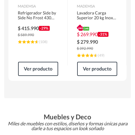
MADEMSA
MADEMSA
Refrigerador Side by
Lavadora Carga
Side No Frost 430
Superior 20 kg Inox
Litros Negro
MDWMT20S
MAS430B
$
415.990
-29%
$
269.990
-31%
$
589.990
$
279.990
(
108
)
$
392.990
(
49
)
Ver producto
Ver producto
Muebles y Deco
Miles de muebles con estilos, diseños y formas únicas para
darle a tus espacios un look soñado