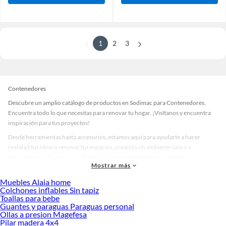
1
2
3
Contenedores
Descubre un amplio catálogo de productos en Sodimac para Contenedores.
Encuentra todo lo que necesitas para renovar tu hogar. ¡Visítanos y encuentra
inspiración para tus proyectos!
Desde herramientas hasta accesorios, estamos aquí para ayudarte a hacer
realidad tus ideas y renovar tus espacios, creando un ambiente único y
personalizado. Explora nuestra selección de herramientas, materiales y
Mostrar más
accesorios de calidad que te ayudarán a crear un espacio más tú.
Muebles Alaia home
Desde remodelaciones hasta proyectos de decoración, estamos aquí para hacer
Colchones inflables Sin tapiz
tus ideas realidad. ¡Visítanos y encuentra todo lo que tenemos para ofrecerte en
Toallas para bebe
Contenedores!
Guantes y paraguas Paraguas personal
Ollas a presion Magefesa
Explora la variedad de productos de Contenedores en Sodimac
Pilar madera 4x4