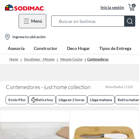
0
Inicia sesión
Menú
Search
Bar
location-
Ingresa tu ubicación
icon
Asesoría
Constructor
Deco Hogar
Tipos de Entrega
Home
Decohogar - Menaje
Menaje Cocina
Contenedores
Contenedores - just home collection
Resultados
(
126
)
Envio Plus
Retira hoy
Llega en 2 horas
Llega mañana
Retira maña