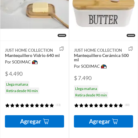
JUST HOME COLLECTION
JUST HOME COLLECTION
Mantequillero Vidrio 640 ml
Mantequillero Cerámica 500
ml
Por SODIMAC
Por SODIMAC
$ 4.490
$ 7.490
Llega mañana
Llega mañana
Retira desde 90 min
Retira desde 90 min
(13)
(80)
Agregar
Agregar