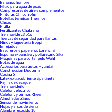
Bananos hombre
Herramientas, materiales y accesorios de calidad para tus proyectos y
Filtro para agua de pozo
renovación de espacios. ¡Visítanos y descubre todo lo que tenemos para
Compresores de aire y complementos
ofrecerte!
Pinturas Chilcorrofin
Botellas termicas Thermos
Encuentra una amplia variedad de productos de Contenedores en Sodimac.
Chuzo
Encuentra todo lo necesario para tus proyectos de renovación y decoración.
Pitilla
¡Visítanos y haz tus ideas realidad!
Fertilizantes Chakrana
Tren navide c3 b1o
Tuercas de seguridad para llantas
Ninos y jugueteria Boppi
Enrejados
Basureros y papeleros Lorenzini
Espuma expansiva y poliuretano Sika
Maquinas para cortar pelo Wahl
Botas de agua
Accesorios para autos Hyundai
Construccion Duoterm
Cocina 5
Latex extracubriente sipa tineta
Rejilla de desague
Tren navideño
Calefont electrico
Calefont y termos Rheem
Almohadas Zinus
Sensor de movimiento
Hojas y arcos de sierra
Alambre recocido 18