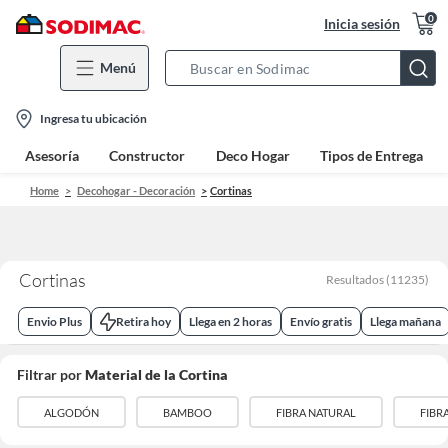
0
Inicia sesión
Menú
Search
Bar
location-
Ingresa tu ubicación
icon
Asesoría
Constructor
Deco Hogar
Tipos de Entrega
Home
Decohogar - Decoración
Cortinas
Cortinas
Resultados
(
11235
)
Envio Plus
Retira hoy
Llega en 2 horas
Envío gratis
Llega mañana
Filtrar por
Material de la Cortina
ALGODÓN
BAMBOO
FIBRA NATURAL
FIBR