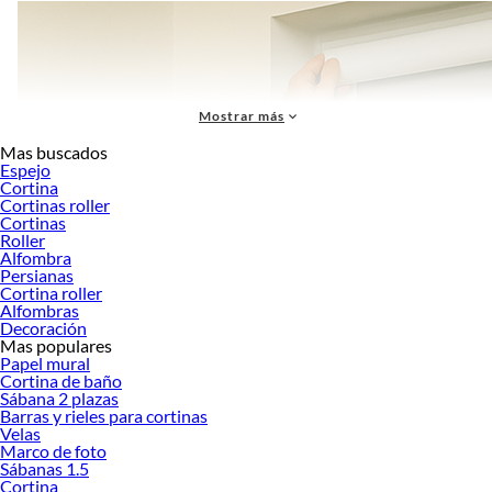
Mostrar más
Mas buscados
Espejo
Cortina
Cortinas roller
Cortinas
Roller
Alfombra
Persianas
Cortina roller
Alfombras
Decoración
Mas populares
Papel mural
Cortina de baño
Cortina: Guía Completa para Elegir la Cortina Perfecta para tu Hogar
Sábana 2 plazas
Barras y rieles para cortinas
Las cortinas son mucho más que simples piezas de tela que cubren tus ventanas.
Velas
Representan un elemento decorativo fundamental que transforma espacios,
Marco de foto
Sábanas 1.5
controla la luz natural y aporta personalidad a cada habitación de tu hogar.
Cortina
Elegir la cortina adecuada puede marcar la diferencia entre un ambiente frío e