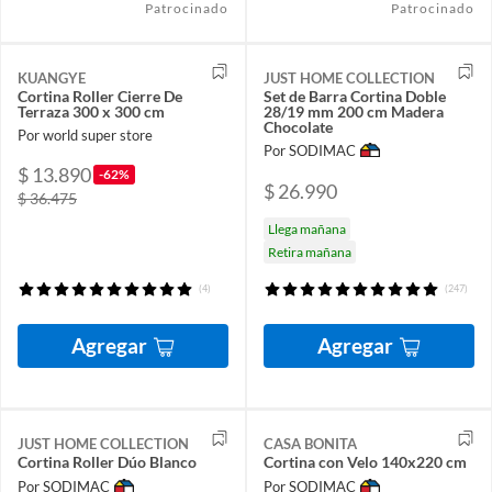
Patrocinado
Patrocinado
KUANGYE
JUST HOME COLLECTION
Cortina Roller Cierre De
Set de Barra Cortina Doble
Terraza 300 x 300 cm
28/19 mm 200 cm Madera
Chocolate
Por world super store
Por SODIMAC
$ 13.890
-62%
$ 26.990
$ 36.475
Llega mañana
Retira mañana
(4)
(247)
Agregar
Agregar
JUST HOME COLLECTION
CASA BONITA
Cortina Roller Dúo Blanco
Cortina con Velo 140x220 cm
Por SODIMAC
Por SODIMAC