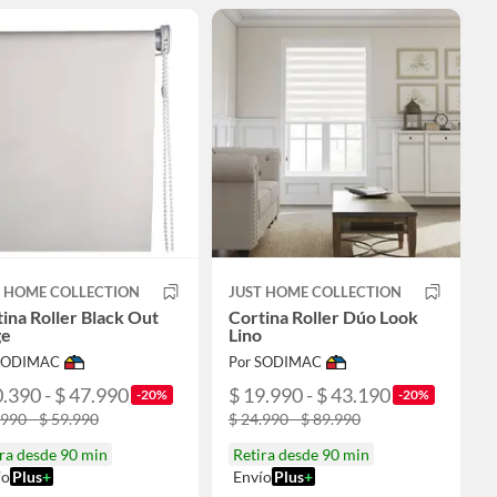
T HOME COLLECTION
JUST HOME COLLECTION
ina Roller Black Out
Cortina Roller Dúo Look
ge
Lino
 SODIMAC
Por SODIMAC
0.390 - $ 47.990
$ 19.990 - $ 43.190
-20%
-20%
.990 - $ 59.990
$ 24.990 - $ 89.990
ra desde 90 min
Retira desde 90 min
ío
Plus
+
Envío
Plus
+