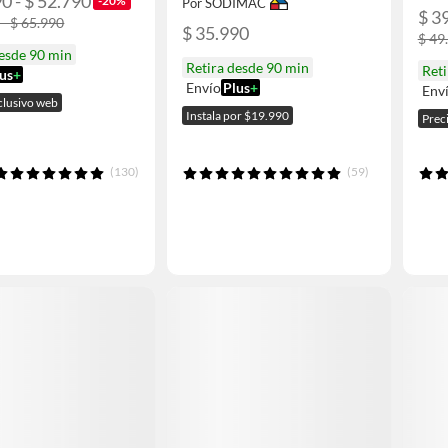
0 - $ 52.790
-20%
Por SODIMAC
$ 3
 - $ 65.990
$ 35.990
$ 49
desde 90 min
Retira desde 90 min
Reti
us
+
Envío
Plus
+
Env
clusivo web
Instala por $19.990
Prec
(130)
(59)