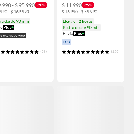
9.990 - $ 95.990
$ 11.990
-20%
-29%
.990 - $ 169.990
$ 16.990 - $ 59.990
ra desde 90 min
Llega en
2 horas
ío
Plus
+
Retira desde 90 min
Envío
Plus
+
io exclusivo web
ECO
(59)
(158)