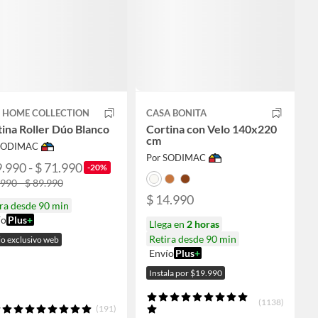
T HOME COLLECTION
CASA BONITA
ina Roller Dúo Blanco
Cortina con Velo 140x220
cm
 SODIMAC
Por SODIMAC
9.990 - $ 71.990
-20%
.990 - $ 89.990
$ 14.990
ra desde 90 min
ío
Plus
+
Llega en
2 horas
Retira desde 90 min
io exclusivo web
Envío
Plus
+
Instala por $19.990
(1138)
(191)