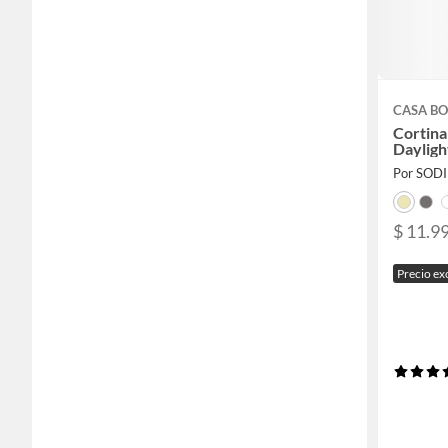
CASA BO
Cortina
Dayligh
Por SOD
$ 11.99
Precio ex