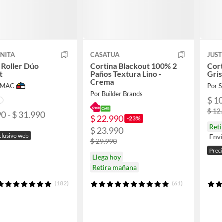
NITA
CASATUA
JUS
 Roller Dúo
Cortina Blackout 100% 2
Cort
t
Paños Textura Lino -
Gri
Crema
IMAC
Por
Por Builder Brands
$ 1
$ 12
0 - $ 31.990
$ 22.990
-23%
Reti
$ 23.990
clusivo web
Env
$ 29.990
Prec
Llega hoy
Retira mañana
(182)
(61)