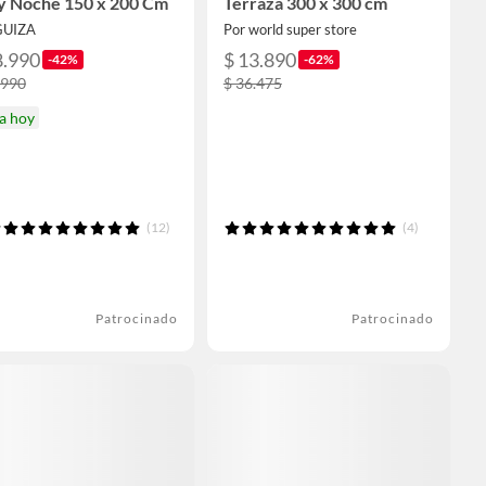
 y Noche 150 x 200 Cm
Terraza 300 x 300 cm
GUIZA
Por world super store
8.990
$ 13.890
-42%
-62%
.990
$ 36.475
a hoy
(12)
(4)
Patrocinado
Patrocinado