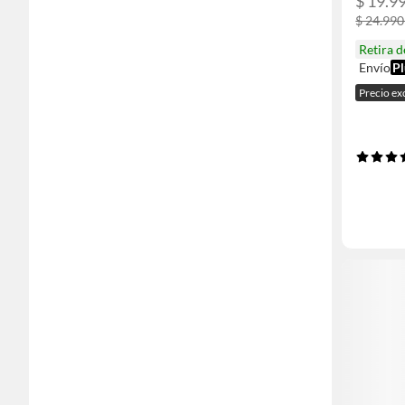
$ 19.99
$ 24.990
Retira 
Envío
Pl
Precio ex