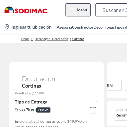
Menú
location-
Ingresa tu ubicación
Asesoría
Constructor
Deco Hogar
Tipos 
icon
Home
Decohogar - Decoración
Cortinas
Decoración
Cortinas
ALGODÓN
BAMBOO
FIBRA NATURAL
Resultados
(
11199
)
Tipo de Entrega
Ordena
Nuevo
Recom
Envío gratis al comprar sobre $49.990 en
productos seleccionados.