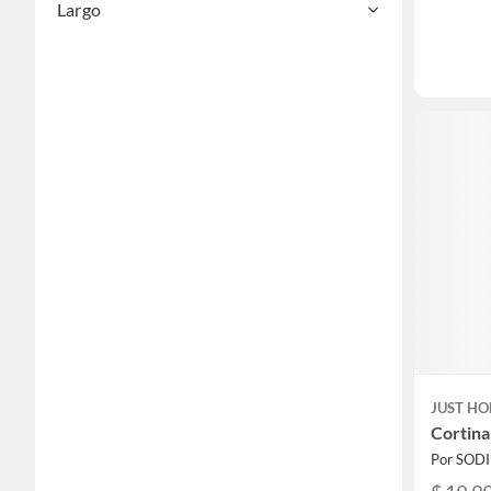
Largo
JUST HO
Cortina
Por SOD