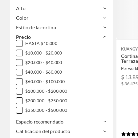
Alto
Color
Estilo de la cortina
Precio
HASTA $10.000
KUANGY
$10.000 - $20.000
Cortina
Terraza
$20.000 - $40.000
Por world
$40.000 - $60.000
$ 13.8
$60.000 - $100.000
$ 36.475
$100.000 - $200.000
$200.000 - $350.000
$350.000 - $500.000
$500.000 - $1.000.000
Espacio recomendado
DESDE $1.000.000
Calificación del producto