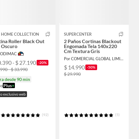
T HOME COLLECTION
SUPERCENTER
ina Roller Black Out
2 Paños Cortinas Blackout
s Oscuro
Engomada Tela 140x220
Cm Textura Gris
 SODIMAC
Por COMERCIAL GLOBAL LIMITADA
0.390 - $ 27.190
-20%
$ 14.990
-50%
.990 - $ 33.990
$ 29.990
ra desde 90 min
ío
Plus
+
io exclusivo web
(92)
(5)