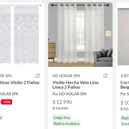
AR SPA
HD HOGAR SPA
JUS
tinas Visillo 2 Paños
Visillo Hecha Velo Lino
Cort
Linea 2 Paños
Bei
HOGAR SPA
Por HD HOGAR SPA
Por
0
$ 12.990
$ 1
-18%
$ 14.290
$ 12
oy
Llega hoy
Reti
Retira mañana
Env