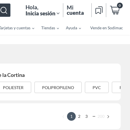
0
Hola
,
Mi
cuenta
Inicia sesión
Tarjetas y cuentas
Tiendas
Ayuda
Vende en Sodimac
 la Cortina
POLIESTER
POLIPROPILENO
PVC
RECI
...
1
2
3
200