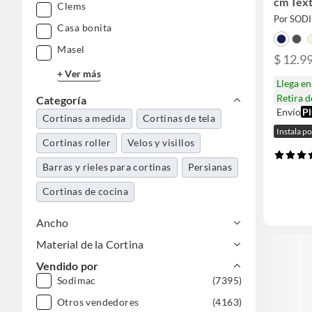
cm Tex
Clems
Por SOD
Casa bonita
Masel
$ 12.9
+ Ver más
Llega e
Retira 
Categoría
Envío
Pl
Cortinas a medida
Cortinas de tela
Instala p
Cortinas roller
Velos y visillos
Barras y rieles para cortinas
Persianas
Cortinas de cocina
Ancho
Material de la Cortina
Vendido por
Sodimac
(7395)
Otros vendedores
(4163)