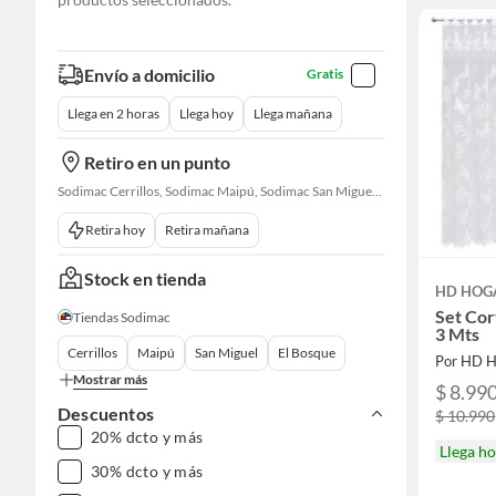
Envío a domicilio
Gratis
Llega en 2 horas
Llega hoy
Llega mañana
Retiro en un punto
Sodimac Cerrillos, Sodimac Maipú, Sodimac San Miguel, Sodimac El Bosque, Sodimac San Bernardo, Sodimac Talagante, Sodimac San Fernando
Retira hoy
Retira mañana
Stock en tienda
HD HOG
Set Cor
Tiendas Sodimac
3 Mts
Cerrillos
Maipú
San Miguel
El Bosque
Por HD 
Mostrar más
$ 8.99
Descuentos
$ 10.990
20% dcto y más
Llega h
30% dcto y más