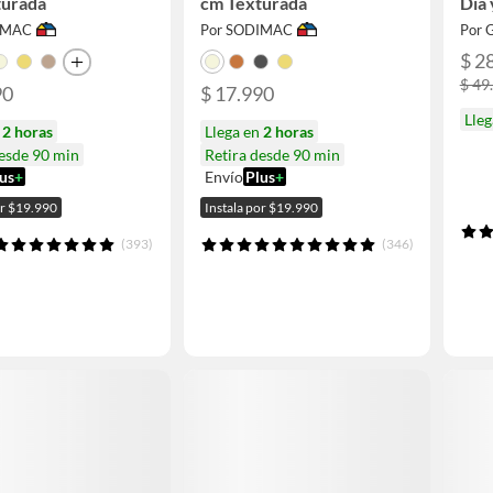
turada
cm Texturada
Dia
IMAC
Por SODIMAC
Por 
$ 2
$ 49
90
$ 17.990
Lleg
n
2 horas
Llega en
2 horas
desde 90 min
Retira desde 90 min
us
+
Envío
Plus
+
or $19.990
Instala por $19.990
(393)
(346)