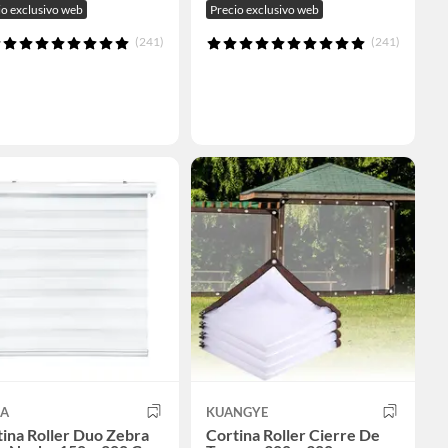
io exclusivo web
Precio exclusivo web
(241)
(241)
ZA
KUANGYE
ina Roller Duo Zebra
Cortina Roller Cierre De