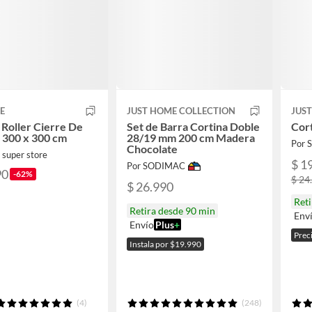
E
JUST HOME COLLECTION
JUS
 Roller Cierre De
Set de Barra Cortina Doble
Cort
 300 x 300 cm
28/19 mm 200 cm Madera
Por
Chocolate
 super store
$ 1
Por SODIMAC
90
-62%
$ 24
$ 26.990
Reti
Retira desde 90 min
Env
Envío
Plus
+
Prec
Instala por $19.990
(4)
(248)