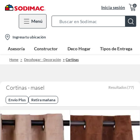
0
Inicia sesión
Menú
Search
Bar
location-
Ingresa tu ubicación
icon
Asesoría
Constructor
Deco Hogar
Tipos de Entrega
Home
Decohogar - Decoración
Cortinas
Cortinas - masel
Resultados
(
77
)
Envio Plus
Retira mañana