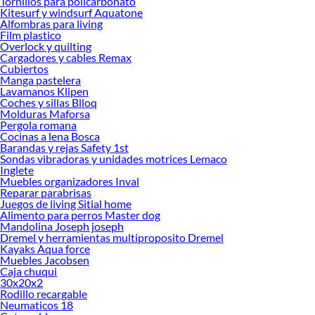
Tornillos para policarbonato
Kitesurf y windsurf Aquatone
Encuentra una amplia variedad de productos de Cortinas en Sodimac.
Alfombras para living
Encuentra todo lo necesario para tus proyectos de renovación y decoración.
Film plastico
¡Visítanos y haz tus ideas realidad!
Overlock y quilting
Cargadores y cables Remax
Cubiertos
Manga pastelera
Lavamanos Klipen
Coches y sillas Blloq
Molduras Maforsa
Pergola romana
Cocinas a lena Bosca
Barandas y rejas Safety 1st
Sondas vibradoras y unidades motrices Lemaco
Inglete
Muebles organizadores Inval
Reparar parabrisas
Juegos de living Sitial home
Alimento para perros Master dog
Mandolina Joseph joseph
Dremel y herramientas multiproposito Dremel
Kayaks Aqua force
Muebles Jacobsen
Caja chuqui
30x20x2
Rodillo recargable
Neumaticos 18