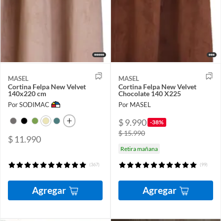
MASEL
MASEL
Cortina Felpa New Velvet
Cortina Felpa New Velvet
140x220 cm
Chocolate 140 X225
Por SODIMAC
Por MASEL
$ 9.990
-38%
$ 15.990
$ 11.990
Retira mañana
(367)
(99)
Agregar
Agregar