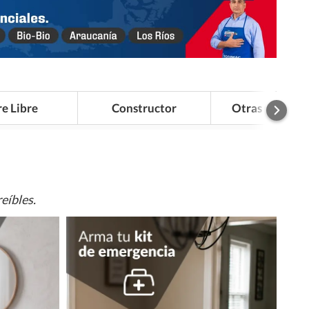
re Libre
Constructor
Otras Categor
eíbles.