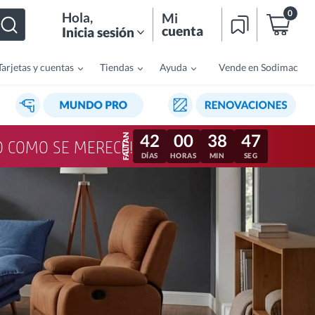
0
Hola
,
Mi
cuenta
Inicia sesión
Tarjetas y cuentas
Tiendas
Ayuda
Vende en Sodimac
42
00
38
44
LO COMO SE MERECE!
DÍAS
HORAS
MIN
SEG