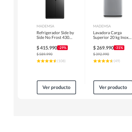
MADEMSA
MADEMSA
Refrigerador Side by
Lavadora Carga
Side No Frost 430
Superior 20 kg Inox
Litros Negro
MDWMT20S
MAS430B
$
415.990
$
269.990
-29%
-31%
$
589.990
$
392.990
(
108
)
(
49
)
Ver producto
Ver producto