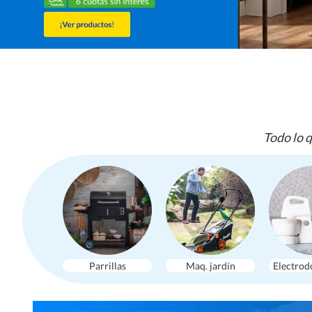
Todo lo q
Parrillas
Maq. jardín
Electrod