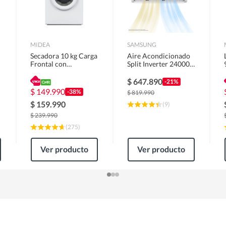
MIDEA
SAMSUNG
Secadora 10 kg Carga
Aire Acondicionado
Frontal con
Split Inverter 24000
Evacuación Blanco
BTU
MD100A100/W2
$
647.890
-21%
$
149.990
-38%
$
819.990
$
159.990
(
9
)
$
239.990
(
275
)
Ver producto
Ver producto