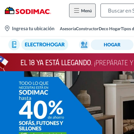
Menú
location-
Ingresa tu ubicación
Asesoría
Constructor
Deco Hogar
Tipos 
icon
EL 18 YA ESTÁ LLEGANDO
. ¡PREPÁRATE 