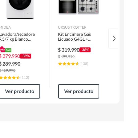
MIDEA
URSUS TROTTER
MIDEA
Lavadora/secadora
Kit Encimera Gas
Lavadora 
9.5/7 kg Blanco
Licuado G4GL +
Superior 1
MLSF-095B/W
Campana 60cm Inox
MLS-155G
1 Motor FF60IN +
$
319.990
$
229.99
-36%
Horno EPC4NIG
$
279.990
-39%
$
499.990
$
309.990
$
289.990
(
138
)
$
459.990
(
112
)
Ver producto
Ver producto
Ver pr