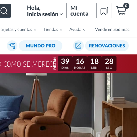
0
Hola
,
Mi
cuenta
Inicia sesión
Tarjetas y cuentas
Tiendas
Ayuda
Vende en Sodimac
39
16
18
25
LO COMO SE MERECE!
DÍAS
HORAS
MIN
SEG