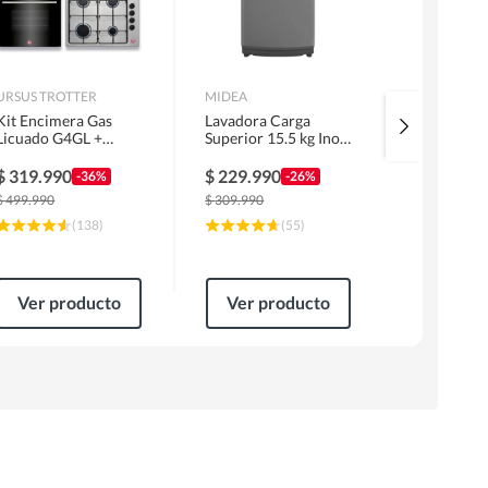
URSUS TROTTER
MIDEA
MIDEA
Kit Encimera Gas
Lavadora Carga
Cocina a G
Licuado G4GL +
Superior 15.5 kg Inox
Inox MFO-
Campana 60cm Inox
MLS-155GE04N
MG20TCS
1 Motor FF60IN +
$
319.990
$
229.990
$
159.99
-36%
-26%
Horno EPC4NIG
$
499.990
$
309.990
$
244.990
(
138
)
(
55
)
Ver producto
Ver producto
Ver pr