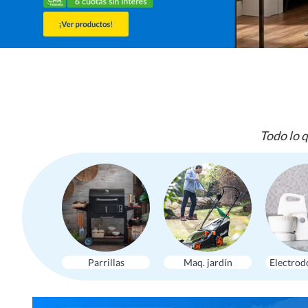
Todo lo q
Parrillas
Maq. jardín
Electrod