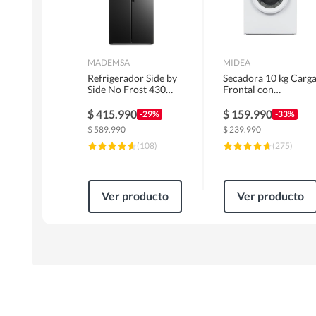
MADEMSA
MIDEA
Refrigerador Side by
Secadora 10 kg Carg
Side No Frost 430
Frontal con
Litros Negro
Evacuación Blanco
MAS430B
MD100A100/W2
$
415.990
$
159.990
-29%
-33%
$
589.990
$
239.990
(
108
)
(
275
)
Ver producto
Ver producto