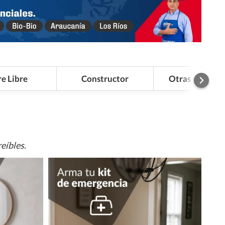
re Libre
Constructor
Otras Categor
eíbles.