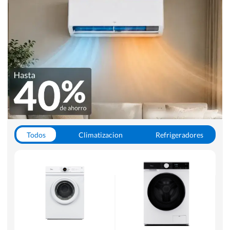
Todos
Climatizacion
Refrigeradores
Lavado y Secado
Cocinas
Aspiradoras
Hornos y Microondas
Otros