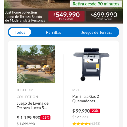
Todos
Parrillas
Juegos de Terraza
Toldos
JUST HOME
MR BEEF
Parrilla a Gas 2
COLLECTION
Quemadores
Juego de Living de
Bandejas Laterales
Terraza Lucca 5
$
99.990
-23%
Personas Natural
$
1.199.990
$
129.990
-29%
(
243
)
$
1.699.990