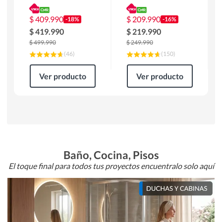
180 x 90 x 76 cm
Atlanta 91x101x94
Café
cm Negro
$
409.990
$
209.990
-18%
-16%
$
419.990
$
219.990
$
499.990
$
249.990
(
46
)
(
150
)
Ver producto
Ver producto
Baño, Cocina, Pisos
El toque final para todos tus proyectos encuentralo solo aquí