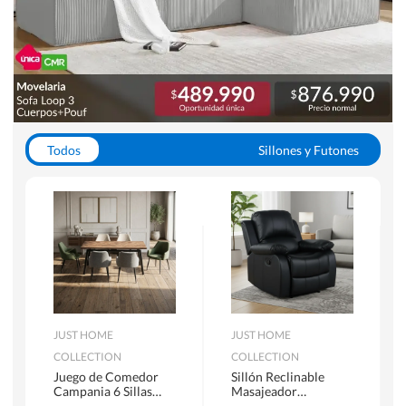
Todos
Sillones y Futones
Juegos de Comedor
Lamparas
Closets
Escritorios y Sillas PC
Racks y Muebles TV
Alfombras
JUST HOME
JUST HOME
COLLECTION
COLLECTION
Juego de Comedor
Sillón Reclinable
Campania 6 Sillas
Masajeador
Mesa Rectangular
Calentador 1 cuerpo