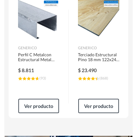
Herramientas Manuales
Sierras Circulares
GENERICO
GENERICO
Perfil C Metalcon
Terciado Estructural
Estructural Metal
Pino 18 mm 122x244
62x20x0.85 mm 6 m
cm
$
8.811
$
23.490
(
93
)
(
868
)
Ver producto
Ver producto