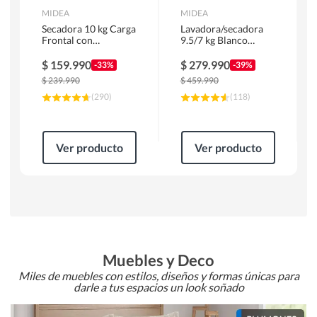
MIDEA
MIDEA
Secadora 10 kg Carga
Lavadora/secadora
Frontal con
9.5/7 kg Blanco
Evacuación Blanco
MLSF-095B/W
MD100A100/W2
$
159.990
$
279.990
-33%
-39%
$
239.990
$
459.990
(
290
)
(
118
)
Ver producto
Ver producto
Muebles y Deco
Miles de muebles con estilos, diseños y formas únicas para
darle a tus espacios un look soñado