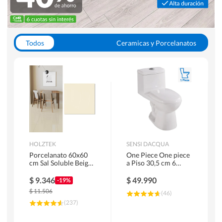
Todos
Ceramicas y Porcelanatos
Calefont y Termos
Pisos Vinilicos
WC y Sanitarios
Pisos Flotantes y Laminados
Pinturas
Duchas y Mamparas
HOLZTEK
SENSI DACQUA
Porcelanato 60x60
One Piece One piece
cm Sal Soluble Beige
a Piso 30,5 cm 6
1.44 m2
Litros Riva Blanco
$
9.346
$
49.990
-19%
$
11.506
(
46
)
(
237
)