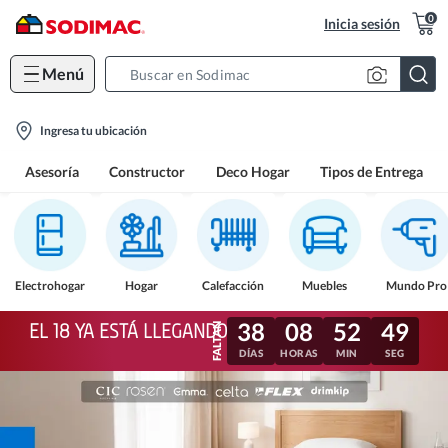
0
Inicia sesión
Menú
Search
Bar
location-
Ingresa tu ubicación
icon
Asesoría
Constructor
Deco Hogar
Tipos de Entrega
Electrohogar
Hogar
Calefacción
Muebles
Mundo Pro
38
08
52
47
EL 18 YA ESTÁ LLEGANDO
DÍAS
HORAS
MIN
SEG