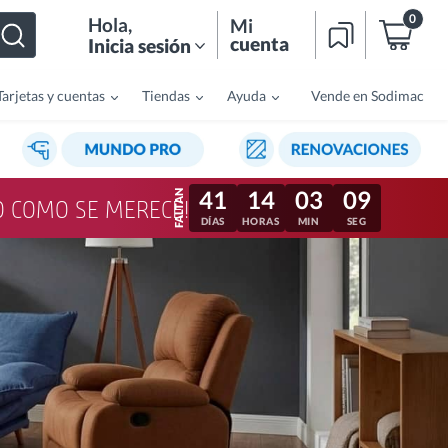
0
Hola
,
Mi
cuenta
Inicia sesión
Tarjetas y cuentas
Tiendas
Ayuda
Vende en Sodimac
41
14
03
06
LO COMO SE MERECE!
DÍAS
HORAS
MIN
SEG