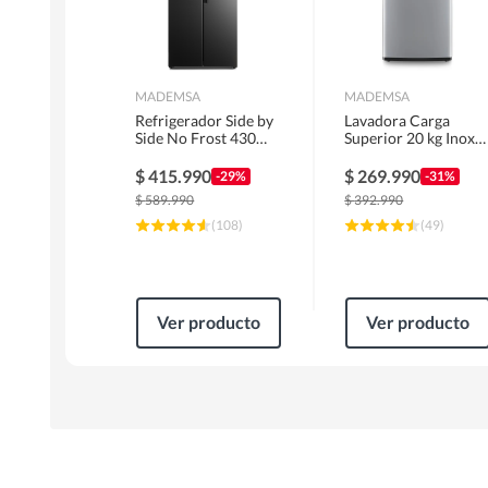
MADEMSA
MADEMSA
Refrigerador Side by
Lavadora Carga
Side No Frost 430
Superior 20 kg Inox
Litros Negro
MDWMT20S
MAS430B
$
415.990
$
269.990
-29%
-31%
$
589.990
$
392.990
(
108
)
(
49
)
Ver producto
Ver producto