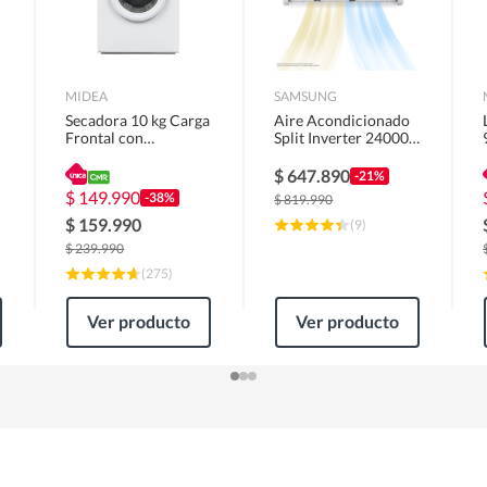
MIDEA
SAMSUNG
Secadora 10 kg Carga
Aire Acondicionado
Frontal con
Split Inverter 24000
Evacuación Blanco
BTU
MD100A100/W2
$
647.890
-21%
$
149.990
-38%
$
819.990
$
159.990
(
9
)
$
239.990
(
275
)
Ver producto
Ver producto