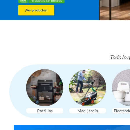
Todo lo q
Parrillas
Maq. jardín
Electrod