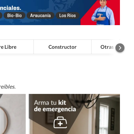
re Libre
Constructor
Otras Categor
eíbles.