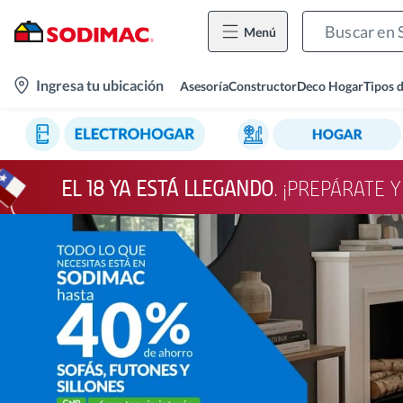
Menú
location-
Ingresa tu ubicación
Asesoría
Constructor
Deco Hogar
Tipos 
icon
EL 18 YA ESTÁ LLEGANDO
. ¡PREPÁRATE 