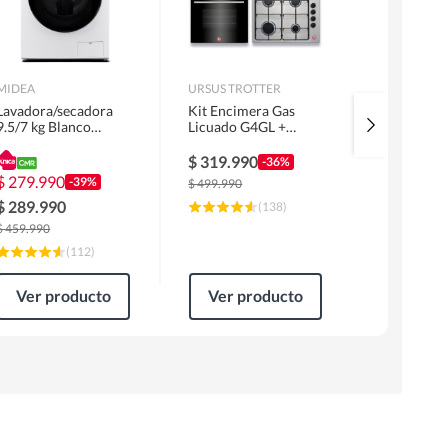
MIDEA
URSUS TROTTER
MIDEA
Lavadora/secadora
Kit Encimera Gas
Lavadora 
9.5/7 kg Blanco
Licuado G4GL +
Superior 1
MLSF-095B/W
Campana 60cm Inox
MLS-155G
1 Motor FF60IN +
$
319.990
$
229.99
-36%
Horno EPC4NIG
$
279.990
-39%
$
499.990
$
309.990
$
289.990
(
138
)
$
459.990
(
112
)
Ver producto
Ver producto
Ver pr