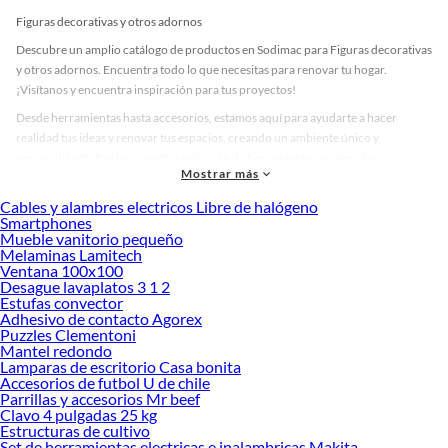
Figuras decorativas y otros adornos
Descubre un amplio catálogo de productos en Sodimac para Figuras decorativas
y otros adornos. Encuentra todo lo que necesitas para renovar tu hogar.
¡Visítanos y encuentra inspiración para tus proyectos!
Desde herramientas hasta accesorios, estamos aquí para ayudarte a hacer
realidad tus ideas y renovar tus espacios, creando un ambiente único y
personalizado. Explora nuestra selección de herramientas, materiales y
Mostrar más
accesorios de calidad que te ayudarán a crear un espacio más tú.
Cables y alambres electricos Libre de halógeno
Desde remodelaciones hasta proyectos de decoración, estamos aquí para hacer
Smartphones
tus ideas realidad. ¡Visítanos y encuentra todo lo que tenemos para ofrecerte en
Mueble vanitorio pequeño
Figuras decorativas y otros adornos!
Melaminas Lamitech
Ventana 100x100
Explora la variedad de productos de Figuras decorativas y otros adornos
Desague lavaplatos 3 1 2
en Sodimac
Estufas convector
Adhesivo de contacto Agorex
Herramientas, materiales y accesorios de calidad para tus proyectos y
Puzzles Clementoni
renovación de espacios. ¡Visítanos y descubre todo lo que tenemos para
Mantel redondo
ofrecerte!
Lamparas de escritorio Casa bonita
Accesorios de futbol U de chile
Encuentra una amplia variedad de productos de Figuras decorativas y otros
Parrillas y accesorios Mr beef
adornos en Sodimac. Encuentra todo lo necesario para tus proyectos de
Clavo 4 pulgadas 25 kg
Estructuras de cultivo
renovación y decoración. ¡Visítanos y haz tus ideas realidad!
Set de herramientas electricas e inalambricas Makita