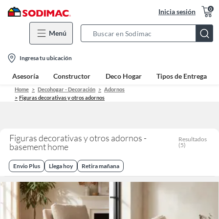
0
Inicia sesión
Menú
Search
Bar
location-
Ingresa tu ubicación
icon
Asesoría
Constructor
Deco Hogar
Tipos de Entrega
Home
Decohogar - Decoración
Adornos
Figuras decorativas y otros adornos
Figuras decorativas y otros adornos -
Resultados
basement home
(
5
)
Envio Plus
Llega hoy
Retira mañana