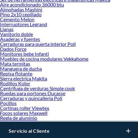
Aire acondicionado 36000 btu
Almohadas Mashini
Pino 2x10 cepillado
Cemento Melon
Interruptores Legrand
Llanas
Vanitorio doble
Asaderas y fuentes
Cerraduras para puerta interior Poli
Dados Force
Monitores bebe Infanti
Muebles de cocina modulares Vekkahome
Mata termitas
Manguera de ducha
Repisa flotante
Sierra electrica Makita
Rodillos Kolor
Centrifuga de verduras Simple cook
Ruedas para portones Ducasse
Cerraduras y quincalleria Poli
Pocillos
Cortinas roller Viewtex
Focos solares Maxwell
Regla de aluminio
Servicio al Cliente