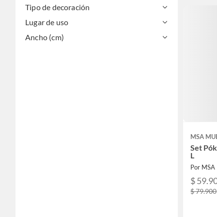
Tipo de decoración
Lugar de uso
Ancho (cm)
MSA MU
Set Pók
L
Por MSA
$ 59.9
$ 79.900