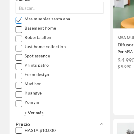
Msa muebles santa ana
Basement home
Roberta allen
MSA MU
Difusor
Just home collection
Por MSA
Spot essence
$ 4.99
Prints patro
$ 5.990
Form design
Madison
Kuangye
Yomym
+ Ver más
Precio
HASTA $10.000