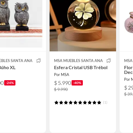
EBLES SANTA ANA
MSA MUEBLES SANTA ANA
MSA
Búho XL
Esfera Cristal USB Trébol
Flor
Dec
Por MSA
Por 
00
$ 5.990
-24%
-40%
$ 2
$ 9.990
$ 39
(1)