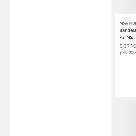
MSA MU
Bandeja
Por MSA
$ 39.9
$ 49.900