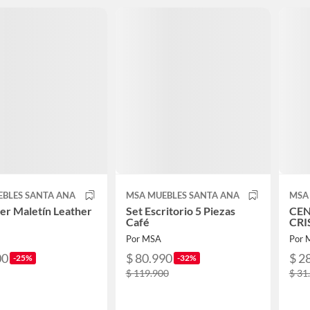
EBLES SANTA ANA
MSA MUEBLES SANTA ANA
MSA
er Maletín Leather
Set Escritorio 5 Piezas
CEN
Café
CRI
Por MSA
Por 
00
$ 80.990
$ 2
-25%
-32%
$ 119.900
$ 31