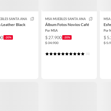
EBLES SANTA ANA
MSA MUEBLES SANTA ANA
MSA
 Leather Black
Álbum Fotos Novios Café
Esf
Por MSA
Por 
00
$ 27.900
$ 5
-20%
-20%
$ 34.900
$ 5.
(1)