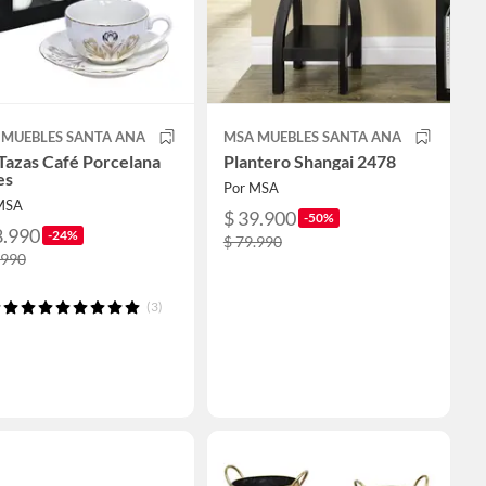
 MUEBLES SANTA ANA
MSA MUEBLES SANTA ANA
Tazas Café Porcelana
Plantero Shangai 2478
es
Por MSA
MSA
$ 39.900
-50%
8.990
-24%
$ 79.990
.990
(3)