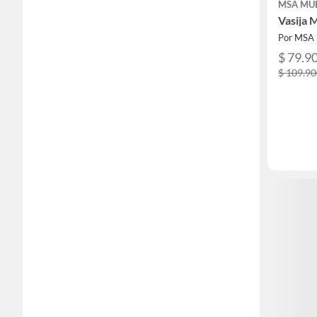
MSA MU
Vasija 
Por MSA
$ 79.9
$ 109.9