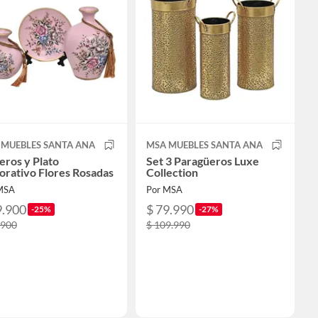
 MUEBLES SANTA ANA
MSA MUEBLES SANTA ANA
eros y Plato
Set 3 Paragüeros Luxe
orativo Flores Rosadas
Collection
MSA
Por MSA
9.900
$ 79.990
-25%
-27%
.900
$ 109.990