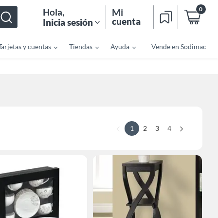
0
Hola
,
Mi
cuenta
Inicia sesión
Tarjetas y cuentas
Tiendas
Ayuda
Vende en Sodimac
1
2
3
4