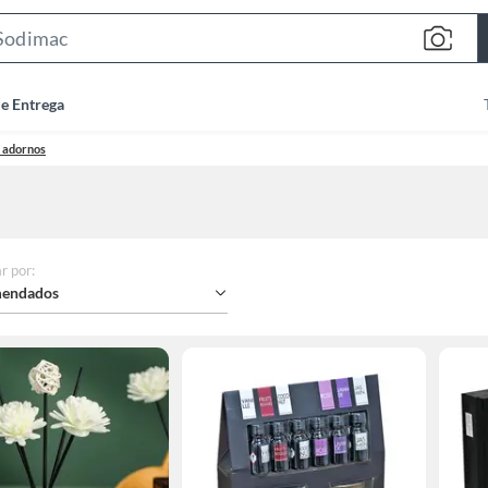
Search
Bar
de Entrega
s adornos
r por
:
endados