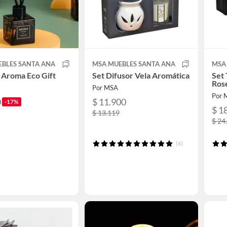
EBLES SANTA ANA
MSA MUEBLES SANTA ANA
MSA
 Aroma Eco Gift
Set Difusor Vela Aromática
Set 
Ros
Por MSA
Por 
0
$ 11.900
-17%
$ 1
$ 13.119
$ 24
(6)