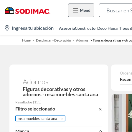
Menú
location-
Ingresa tu ubicación
Asesoría
Constructor
Deco Hogar
Tipos 
icon
Home
Decohogar - Decoración
Adornos
Figuras decorativas y otro
Ordena
Recom
Adornos
Figuras decorativas y otros
adornos - msa muebles santa ana
Resultados
(
155
)
Filtro seleccionado
msa muebles santa ana
Marca