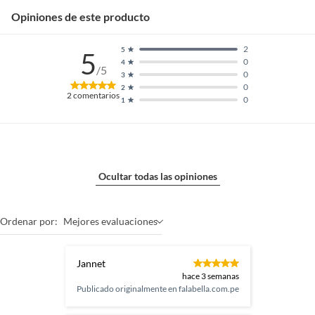
Opiniones de este producto
2
5
5
0
4
/5
0
3
0
2
2
comentarios
0
1
Ocultar todas las opiniones
Ordenar por:
Mejores evaluaciones
Jannet
hace 3 semanas
Publicado originalmente en
falabella.com.pe