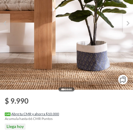
o
$ 9.990
f
n
I
r
Abre tu CMR y ahorra $10.000
e
Acumula hasta
66
CMR Puntos
l
Llega hoy
l
e