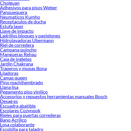
Cholguan
Adhesivos para pisos Weber
Panquequera
Neumaticos Kumho
Receptaculos de ducha
Estufa laser
Llave de impacto
Ladrillos bloques y pastelones
Hidrolavadoras Ubermann
Riel de corredera
Campana quincho
Mangueras Rehau
Caja de ingletes
Jardin Chakrana
Traperos y mopas Bona
Lijadoras
Camas queen
Pino machihembrado
Llana lisa
Pegamento piso vinilico
Accesorios y repuestos herramientas manuales Bosch
Desag es
Escuadra abatible
Escolares Cozynook
Rieles para puertas correderas
Bano Acrílico
Losa colaborante
Escobilla para taladro