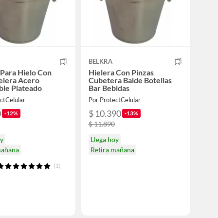
BELKRA
Para Hielo Con
Hielera Con Pinzas
elera Acero
Cubetera Balde Botellas
ble Plateado
Bar Bebidas
ctCelular
Por ProtectCelular
0
$ 10.390
-12%
-13%
$ 11.890
oy
Llega hoy
mañana
Retira mañana
(1)