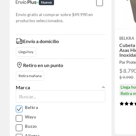
Nuevo
Envío gratis al comprar sobre $49.990 en
productos seleccionados.
BELKRA
Envío a domicilio
Cubeta 
Asas Hi
Llega hoy
Inoxida
Por Prote
Retiro en un punto
$ 8.79
Retira mañana
$ 9.990
Llega h
Marca
Retira 
Belkra
Wayu
Bozzo
Allegra