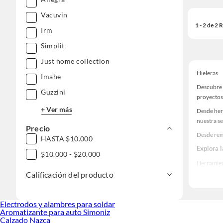
Vacuvin
1 - 2 de 2
Irm
Simplit
Just home collection
Hieleras
Imahe
Descubre 
Guzzini
proyectos
+ Ver más
Desde her
nuestra se
Precio
Desde rem
HASTA $10.000
Explora 
$10.000 - $20.000
Herramient
Calificación del producto
Encuentra
realidad!
Electrodos y alambres para soldar
Aromatizante para auto Simoniz
Calzado Nazca