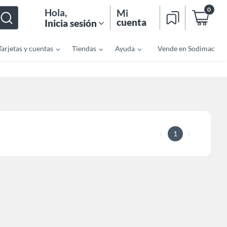
0
Hola
,
Mi
cuenta
Inicia sesión
Tarjetas y cuentas
Tiendas
Ayuda
Vende en Sodimac
1