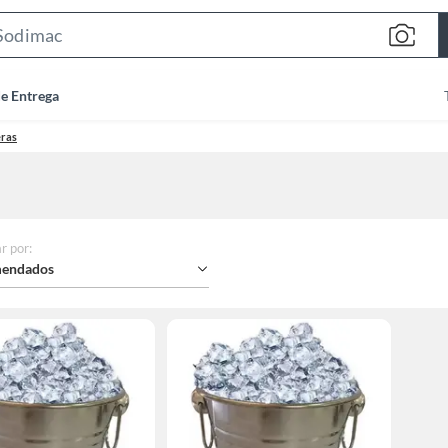
Search
Bar
de Entrega
eras
r por
:
endados