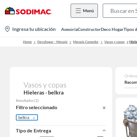
Menú
location-
Ingresa tu ubicación
Asesoría
Constructor
Deco Hogar
Tipos 
icon
Home
Decohogar - Menaje
Menaje Comedor
Vasos y copas
Hiel
Ordena
Recom
Vasos y copas
Hieleras - belkra
Resultados
(
2
)
Filtro seleccionado
belkra
Tipo de Entrega