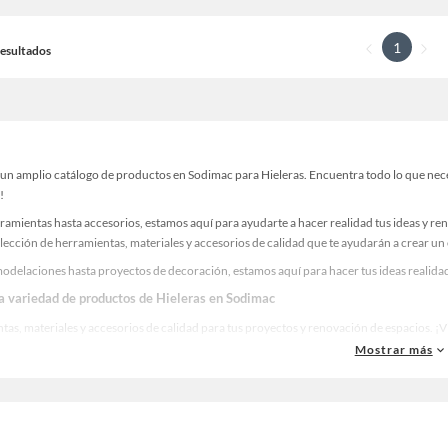
1
 Resultados
un amplio catálogo de productos en Sodimac para Hieleras. Encuentra todo lo que necesi
!
ramientas hasta accesorios, estamos aquí para ayudarte a hacer realidad tus ideas y re
lección de herramientas, materiales y accesorios de calidad que te ayudarán a crear un
odelaciones hasta proyectos de decoración, estamos aquí para hacer tus ideas realidad.
la variedad de productos de Hieleras en Sodimac
as, materiales y accesorios de calidad para tus proyectos y renovación de espacios. ¡
Mostrar más
 una amplia variedad de productos de Hieleras en Sodimac. Encuentra todo lo necesario