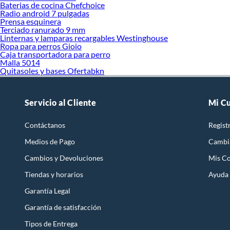
Baterias de cocina Chefchoice
Radio android 7 pulgadas
Prensa esquinera
Terciado ranurado 9 mm
Linternas y lamparas recargables Westinghouse
Ropa para perros Gioio
Caja transportadora para perro
Malla 5014
Quitasoles y bases Ofertabkn
Servicio al Cliente
Mi C
Contáctanos
Regist
Medios de Pago
Cambi
Cambios y Devoluciones
Mis C
Tiendas y horarios
Ayuda
Garantía Legal
Garantía de satisfacción
Tipos de Entrega