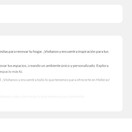
tas para renovar tu hogar. ¡Visítanos y encuentra inspiración para tus
novar tus espacios, creando un ambiente único y personalizado. Explora
 espacio más tú.
 ¡Visítanos y encuentra todo lo que tenemos para ofrecerte en Hieleras!
Visítanos y descubre todo lo que tenemos para ofrecerte!
 para tus proyectos de renovación y decoración. ¡Visítanos y haz tus ideas