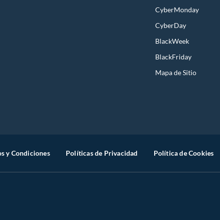
CyberMonday
CyberDay
BlackWeek
BlackFriday
Mapa de Sitio
s y Condiciones
Políticas de Privacidad
Política de Cookies