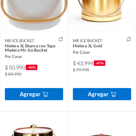
MR ICE BUCKET
MR ICE BUCKET
Hielera 3L Blanca con Tapa
Hielera 3L Gold
Madera Mr. Ice Bucket
Por Cosar
Por Cosar
$ 43.994
-45%
$ 50.990
-40%
$ 79.990
$ 84.990
Agregar
Agregar