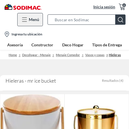
0
Inicia sesión
Menú
Search
Bar
location-
Ingresa tu ubicación
icon
Asesoría
Constructor
Deco Hogar
Tipos de Entrega
Home
Decohogar - Menaje
Menaje Comedor
Vasos y copas
Hieleras
Hieleras - mr ice bucket
Resultados
(
4
)