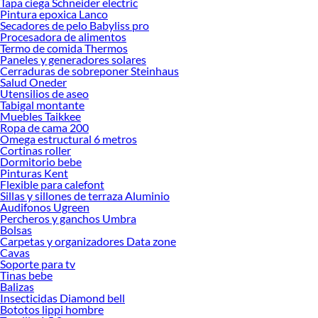
Tapa ciega Schneider electric
Encuentra una amplia variedad de productos de Hieleras en Sodimac. Encuentra
Pintura epoxica Lanco
todo lo necesario para tus proyectos de renovación y decoración. ¡Visítanos y
Secadores de pelo Babyliss pro
haz tus ideas realidad!
Procesadora de alimentos
Termo de comida Thermos
Paneles y generadores solares
Cerraduras de sobreponer Steinhaus
Salud Oneder
Utensilios de aseo
Tabigal montante
Muebles Taikkee
Ropa de cama 200
Omega estructural 6 metros
Cortinas roller
Dormitorio bebe
Pinturas Kent
Flexible para calefont
Sillas y sillones de terraza Aluminio
Audifonos Ugreen
Percheros y ganchos Umbra
Bolsas
Carpetas y organizadores Data zone
Cavas
Soporte para tv
Tinas bebe
Balizas
Insecticidas Diamond bell
Bototos lippi hombre