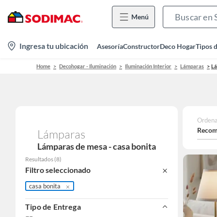
Menú
location-
Ingresa tu ubicación
Asesoría
Constructor
Deco Hogar
Tipos 
icon
Home
Decohogar - Iluminación
Iluminación Interior
Lámparas
Lá
Ordena
Recom
Lámparas
Lámparas de mesa - casa bonita
Resultados
(
8
)
Filtro seleccionado
casa bonita
Tipo de Entrega