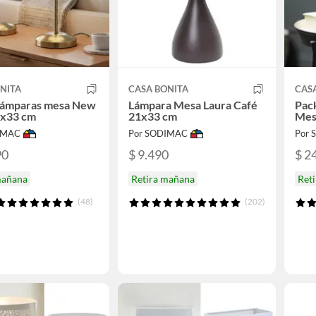
NITA
CASA BONITA
CAS
 lámparas mesa New
Lámpara Mesa Laura Café
Pac
8x33 cm
21x33 cm
Mes
IMAC
Por SODIMAC
Por
90
$ 9.490
$ 2
mañana
Retira mañana
Ret
(48)
(202)