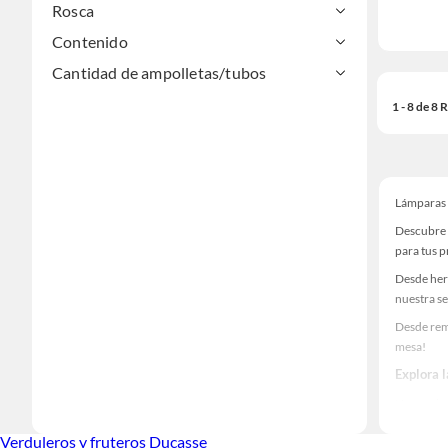
Rosca
Contenido
Cantidad de ampolletas/tubos
1 - 8 de 8
Lámparas
Descubre 
para tus 
Desde her
nuestra se
Desde rem
mesa!
Explora 
Herramient
Encuentra
Verduleros y fruteros Ducasse