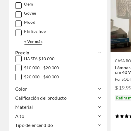
Oem
Govee
Mood
Philips hue
+ Ver más
Precio
HASTA $10.000
CASA BO
Lámpar
$10.000 - $20.000
cm 40 
$20.000 - $40.000
Por SOD
$ 19.9
Color
Calificación del producto
Retira 
Material
Alto
Tipo de encendido