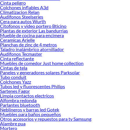
tus ideas 
Cinta peligro
Colchones inflables A3d
Climatizacion Relan
Audifonos Steelseries
Cera para autos Wurth
Citofonos y video portero Bticino
Plantas de exterior Las bandurrias
Mueble de cocina para encimera
Ceramicas Arielle
Planchas de zinc de 4 metros
Taladro inalámbrico atornillador
Audifonos Tecmaster
Cinta reflectante
Muebles de comedor Just home collection
Cintas de tela
Paneles y generadores solares Parksolar
Tubo conduit
Colchones Yazz
Tubos led y fluorescentes Philips
Sartenes Fagor
Limpia contactos electricos
Alfombra redonda
Parlantes bluetooth
Neblineros y barras led Gotek
Muebles para baños pequeños
Otros accesorios y repuestos para tv Samsung
Alambre pua
Mortero