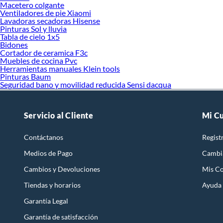
Macetero colgante
Ventiladores de pie Xiaomi
Lavadoras secadoras Hisense
Pinturas Sol y lluvia
Tabla de cielo 1x5
Bidones
Cortador de ceramica F3c
Muebles de cocina Pvc
Herramientas manuales Klein tools
Pinturas Baum
Seguridad bano y movilidad reducida Sensi dacqua
Servicio al Cliente
Mi C
Contáctanos
Regist
Medios de Pago
Cambi
Cambios y Devoluciones
Mis C
Tiendas y horarios
Ayuda
Garantía Legal
Garantía de satisfacción