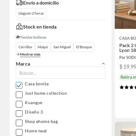
Envío a domicilio
Llega en 2 horas
Stock en tienda
Tiendas Sodimac
CASA BO
Pack 2
Cerrillos
Maipú
San Miguel
El Bosque
Lyon 1
Mostrar más
Por SOD
Marca
$ 19.9
Retira 
Casa bonita
Just home collection
Kuangye
Diseño 3
Shop ehome bag
Home neat