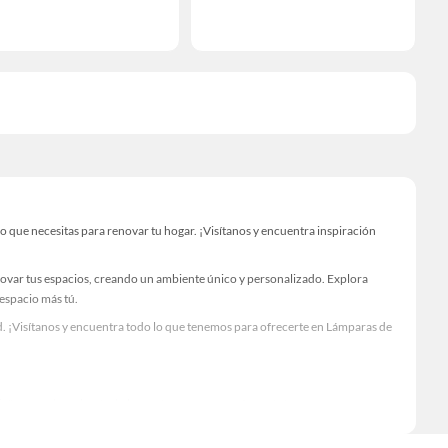
que necesitas para renovar tu hogar. ¡Visítanos y encuentra inspiración
novar tus espacios, creando un ambiente único y personalizado. Explora
 espacio más tú.
. ¡Visítanos y encuentra todo lo que tenemos para ofrecerte en Lámparas de
Visítanos y descubre todo lo que tenemos para ofrecerte!
necesario para tus proyectos de renovación y decoración. ¡Visítanos y haz