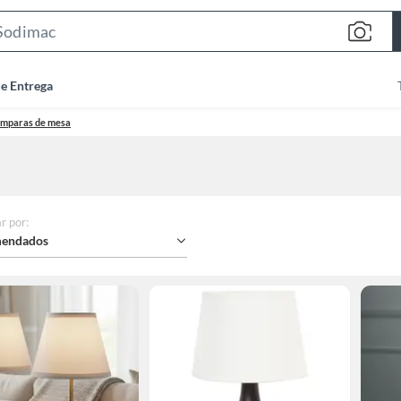
Search
Bar
de Entrega
mparas de mesa
r por
:
endados