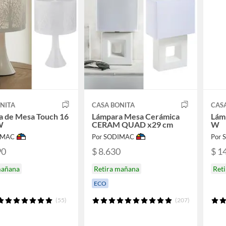
NITA
CASA BONITA
CAS
a de Mesa Touch 16
Lámpara Mesa Cerámica
Lám
W
CERAM QUAD x29 cm
W
IMAC
Por SODIMAC
Por
90
$ 8.630
$ 1
mañana
Retira mañana
Ret
ECO
(55)
(207)