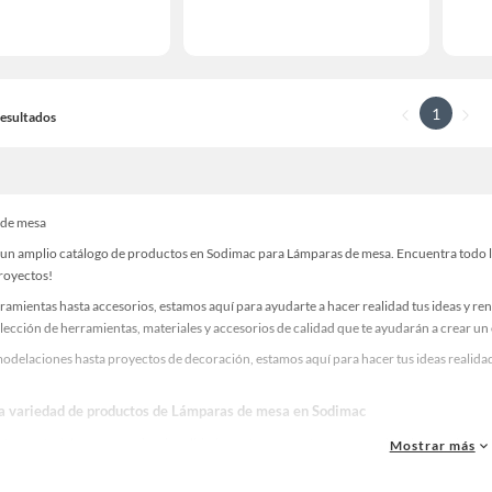
1
 Resultados
 de mesa
un amplio catálogo de productos en Sodimac para Lámparas de mesa. Encuentra todo lo 
proyectos!
ramientas hasta accesorios, estamos aquí para ayudarte a hacer realidad tus ideas y re
lección de herramientas, materiales y accesorios de calidad que te ayudarán a crear un
odelaciones hasta proyectos de decoración, estamos aquí para hacer tus ideas realidad
la variedad de productos de Lámparas de mesa en Sodimac
as, materiales y accesorios de calidad para tus proyectos y renovación de espacios. ¡
Mostrar más
 una amplia variedad de productos de Lámparas de mesa en Sodimac. Encuentra todo lo 