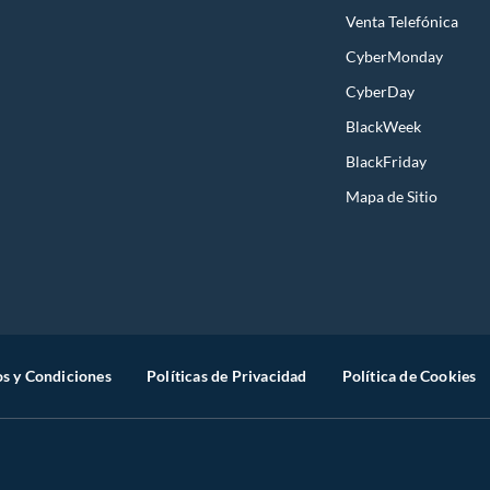
Venta Telefónica
CyberMonday
CyberDay
BlackWeek
BlackFriday
Mapa de Sitio
s y Condiciones
Políticas de Privacidad
Política de Cookies