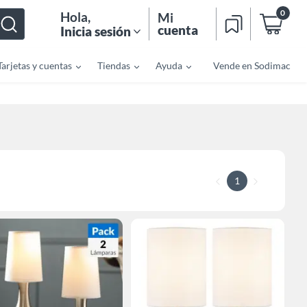
0
Hola
,
Mi
cuenta
Inicia sesión
Tarjetas y cuentas
Tiendas
Ayuda
Vende en Sodimac
1