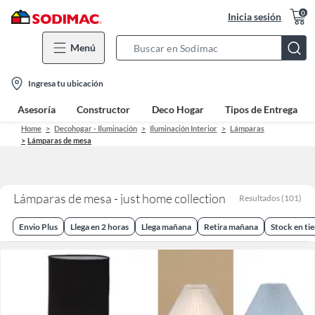
0
Inicia sesión
Menú
Search
Bar
location-
Ingresa tu ubicación
icon
Asesoría
Constructor
Deco Hogar
Tipos de Entrega
Home
Decohogar - Iluminación
Iluminación Interior
Lámparas
Lámparas de mesa
Lámparas de mesa - just home collection
Resultados
(
101
)
Envio Plus
Llega en 2 horas
Llega mañana
Retira mañana
Stock en ti