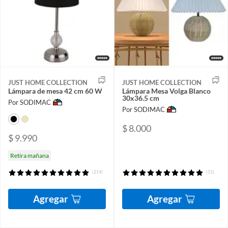
JUST HOME COLLECTION
JUST HOME COLLECTION
Lámpara de mesa 42 cm 60 W
Lámpara Mesa Volga Blanco
30x36.5 cm
Por SODIMAC
Por SODIMAC
$ 8.000
$ 9.990
Retira mañana
(214)
(11)
Agregar
Agregar