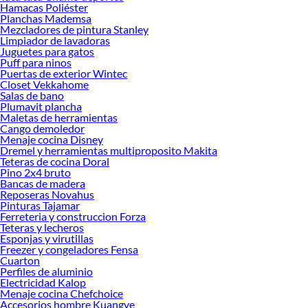
Hamacas Poliéster
Encuentra todo lo necesario para tus proyectos de renovación y decoración.
Planchas Mademsa
¡Visítanos y haz tus ideas realidad!
Mezcladores de pintura Stanley
Limpiador de lavadoras
Juguetes para gatos
Puff para ninos
Puertas de exterior Wintec
Closet Vekkahome
Salas de bano
Plumavit plancha
Maletas de herramientas
Cango demoledor
Menaje cocina Disney
Dremel y herramientas multiproposito Makita
Teteras de cocina Doral
Pino 2x4 bruto
Bancas de madera
Reposeras Novahus
Pinturas Tajamar
Ferreteria y construccion Forza
Teteras y lecheros
Esponjas y virutillas
Freezer y congeladores Fensa
Cuarton
Perfiles de aluminio
Electricidad Kalop
Menaje cocina Chefchoice
Accesorios hombre Kuangye