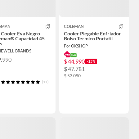
EMAN
COLEMAN
 Cooler Eva Negro
Cooler Plegable Enfriador
eman® Capacidad 45
Bolso Termico Portatil
s
Por OKSHOP
 NEWELL BRANDS
9.990
$ 44.990
-15%
$ 47.781
$ 53.090
(11)