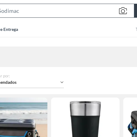
Search
Bar
de Entrega
r por
:
endados