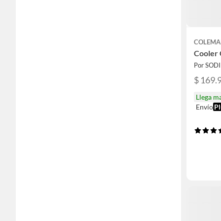
COLEM
Cooler 
Por SOD
$ 169.
Llega m
Envío
Pl