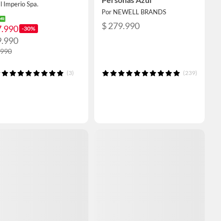
l Imperio Spa.
Por NEWELL BRANDS
$ 279.990
7.990
-30%
9.990
.990
(3)
(239)