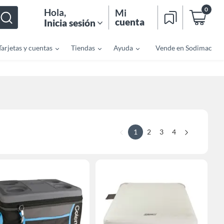
0
Hola
,
Mi
cuenta
Inicia sesión
Tarjetas y cuentas
Tiendas
Ayuda
Vende en Sodimac
1
2
3
4