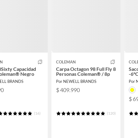
AN
COLEMAN
COL
3Sixty Capacidad
Carpa Octagon 98 Full Fly 8
Sac
 Coleman® Negro
Personas Coleman® / 8p
-6°C
ELL BRANDS
Por NEWELL BRANDS
Por
90
$ 409.990
$ 6
(16)
(120)