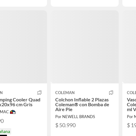
AN
COLEMAN
COL
amping Cooler Quad
Colchon Inflable 2 Plazas
Vas
x20x96 cm Gris
Coleman® con Bomba de
Col
Aire Pie
ml 
IMAC
Por NEWELL BRANDS
Por
90
$ 50.990
$ 1
añana