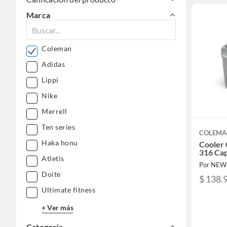
Marca
Coleman
Adidas
Lippi
Nike
Merrell
Ten series
COLEM
Haka honu
Cooler
316 Cap
Atletis
Por NEW
Doite
$ 138.
Ultimate fitness
+ Ver más
Categoría