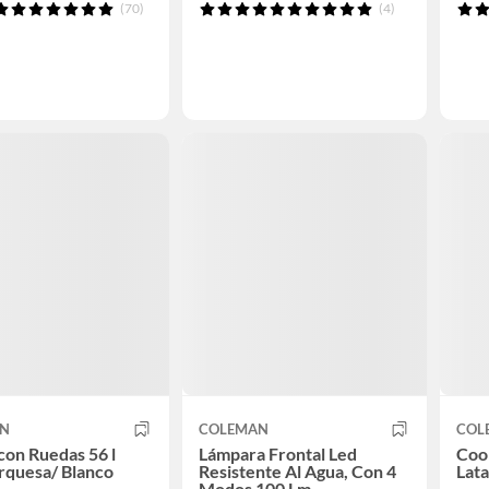
(70)
(4)
AN
COLEMAN
COL
con Ruedas 56 l
Lámpara Frontal Led
Cool
rquesa/ Blanco
Resistente Al Agua, Con 4
Lat
Modos 100 Lm