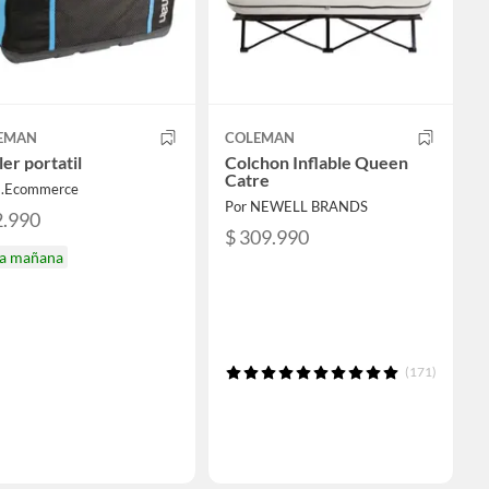
EMAN
COLEMAN
er portatil
Colchon Inflable Queen
Catre
E.Ecommerce
Por NEWELL BRANDS
2.990
$ 309.990
ga mañana
(171)