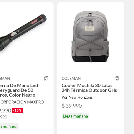
EMAN
COLEMAN
terna De Mano Led
Cooler Mochila 30 Latas
teryguard De 50
24h Térmica Outdoor Gris
ros, Color Negro
Por New Horizons
Por CORPORACION MAXPRO SPA
$ 39.990
9.990
-13%
Llega mañana
.990
ga mañana