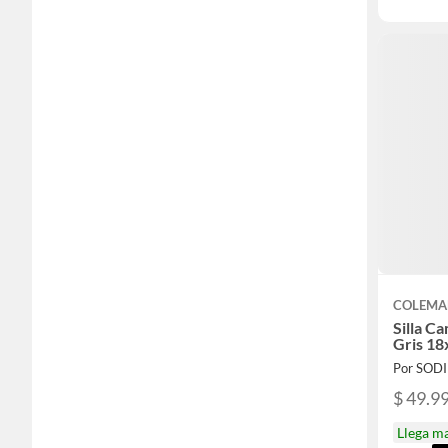
COLEM
Silla C
Gris 18
Por SOD
$ 49.9
Llega m