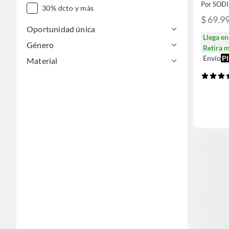
Por SOD
30% dcto y más
$ 69.9
Oportunidad única
Llega e
Género
Retira 
Envío
Pl
Material