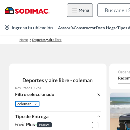
Menú
location-
Ingresa tu ubicación
Asesoría
Constructor
Deco Hogar
Tipos 
icon
Home
Deportes y aire libre
Ordena
Recom
Deportes y aire libre - coleman
Resultados
(
175
)
Filtro seleccionado
coleman
Tipo de Entrega
Nuevo