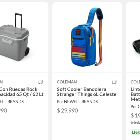
AN
COLEMAN
COL
 Con Ruedas Rock
Soft Cooler Bandolera
Lin
acidad 65 Qt / 62 Lt
Stranger Things 6L Celeste
Bat
Met
ELL BRANDS
Por NEWELL BRANDS
990
$ 29.990
$ 1
$ 22
Lle