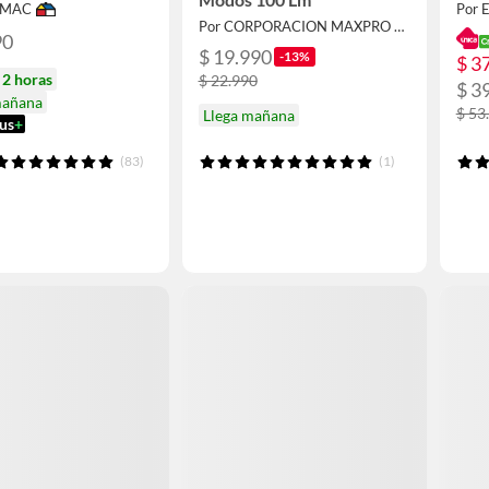
IMAC
Por E
Por CORPORACION MAXPRO SPA
90
$ 19.990
-13%
$ 3
n
2 horas
$ 22.990
$ 3
mañana
$ 53
Llega mañana
us
+
(83)
(1)