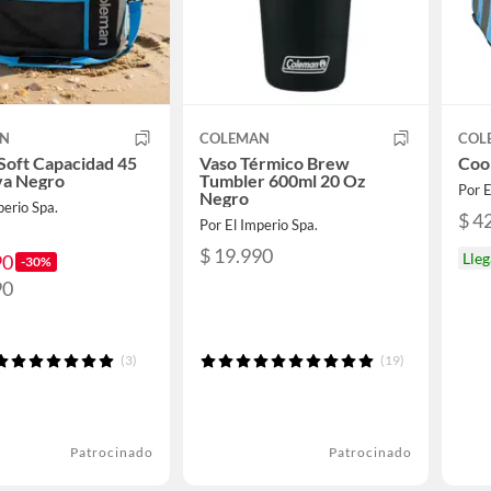
AN
COLEMAN
COL
Soft Capacidad 45
Vaso Térmico Brew
Cool
va Negro
Tumbler 600ml 20 Oz
Por 
Negro
perio Spa.
$ 4
Por El Imperio Spa.
$ 19.990
Lle
90
-30%
90
(3)
(19)
Patrocinado
Patrocinado