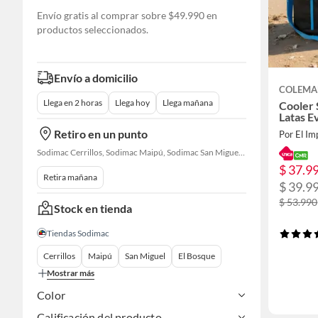
Envío gratis al comprar sobre $49.990 en
productos seleccionados.
Envío a domicilio
COLEM
Llega en 2 horas
Llega hoy
Llega mañana
Cooler 
Latas E
Retiro en un punto
Por El Im
Sodimac Cerrillos, Sodimac Maipú, Sodimac San Miguel, Sodimac El Bosque, Sodimac San Bernardo, Sodimac Talagante
$ 37.9
Retira mañana
$ 39.9
$ 53.990
Stock en tienda
Tiendas Sodimac
Cerrillos
Maipú
San Miguel
El Bosque
Mostrar más
Color
Calificación del producto