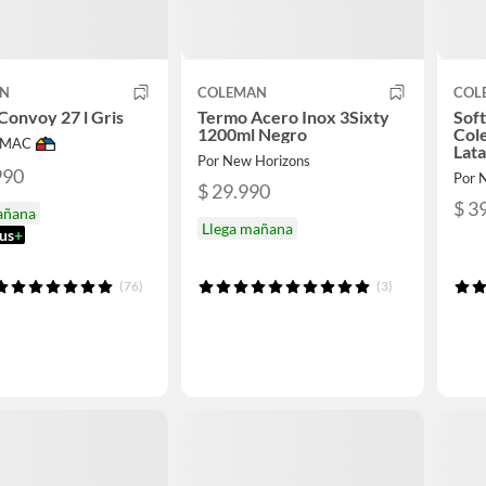
AN
COLEMAN
COL
Convoy 27 l Gris
Termo Acero Inox 3Sixty
Soft
1200ml Negro
Col
IMAC
Lata
Por New Horizons
990
Por
$ 29.990
$ 3
añana
Llega mañana
us
+
(76)
(3)