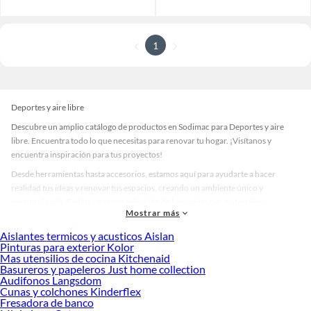
1
Deportes y aire libre
Descubre un amplio catálogo de productos en Sodimac para Deportes y aire
libre. Encuentra todo lo que necesitas para renovar tu hogar. ¡Visítanos y
encuentra inspiración para tus proyectos!
Desde herramientas hasta accesorios, estamos aquí para ayudarte a hacer
realidad tus ideas y renovar tus espacios, creando un ambiente único y
personalizado. Explora nuestra selección de herramientas, materiales y
Mostrar más
accesorios de calidad que te ayudarán a crear un espacio más tú.
Aislantes termicos y acusticos Aislan
Desde remodelaciones hasta proyectos de decoración, estamos aquí para hacer
Pinturas para exterior Kolor
tus ideas realidad. ¡Visítanos y encuentra todo lo que tenemos para ofrecerte en
Mas utensilios de cocina Kitchenaid
Deportes y aire libre!
Basureros y papeleros Just home collection
Audifonos Langsdom
Explora la variedad de productos de Deportes y aire libre en Sodimac
Cunas y colchones Kinderflex
Fresadora de banco
Herramientas, materiales y accesorios de calidad para tus proyectos y