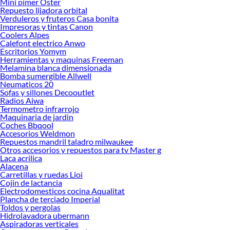
Mini pimer Oster
renovación de espacios. ¡Visítanos y descubre todo lo que tenemos para
Repuesto lijadora orbital
ofrecerte!
Verduleros y fruteros Casa bonita
Impresoras y tintas Canon
Encuentra una amplia variedad de productos de Deportes y aire libre en
Coolers Alpes
Sodimac. Encuentra todo lo necesario para tus proyectos de renovación y
Calefont electrico Anwo
decoración. ¡Visítanos y haz tus ideas realidad!
Escritorios Yomym
Herramientas y maquinas Freeman
Melamina blanca dimensionada
Bomba sumergible Allwell
Neumaticos 20
Sofas y sillones Decooutlet
Radios Aiwa
Termometro infrarrojo
Maquinaria de jardin
Coches Bbqool
Accesorios Weldmon
Repuestos mandril taladro milwaukee
Otros accesorios y repuestos para tv Master g
Laca acrilica
Alacena
Carretillas y ruedas Lioi
Cojin de lactancia
Electrodomesticos cocina Aqualitat
Plancha de terciado Imperial
Toldos y pergolas
Hidrolavadora ubermann
Aspiradoras verticales