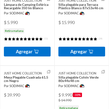
JUST HOME COLLECTION
JUST HOME COLLECTION
Lámpara de Camping Esférica
Silla plegable para Terraza
Recargable 350 lm Blanco
Plástico Blanco 87x53x46 cm
Por SODIMAC
Por SODIMAC
$ 5.990
$ 15.990
Retira mañana
(11)
(24)
Agregar
Agregar
JUST HOME COLLECTION
JUST HOME COLLECTION
Mesa Plegable Cuadrada 61.5
Silla plegable Colvin Verde
cm Negro
80x44x48 cm
Por SODIMAC
Por SODIMAC
$ 39.990
$ 9.990
-33%
$ 14.990
Retira mañana