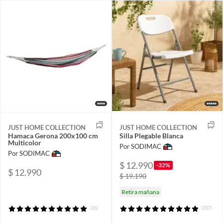
JUST HOME COLLECTION
JUST HOME COLLECTION
Hamaca Gerona 200x100 cm
Silla Plegable Blanca
Multicolor
Por SODIMAC
Por SODIMAC
$ 12.990
-32%
$ 12.990
$ 19.190
Retira mañana
(26)
(227)