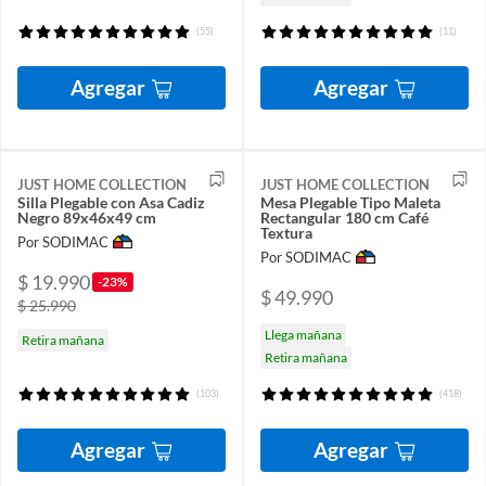
(55)
(11)
Agregar
Agregar
JUST HOME COLLECTION
JUST HOME COLLECTION
Silla Plegable con Asa Cadiz
Mesa Plegable Tipo Maleta
Negro 89x46x49 cm
Rectangular 180 cm Café
Textura
Por SODIMAC
Por SODIMAC
$ 19.990
-23%
$ 49.990
$ 25.990
Llega mañana
Retira mañana
Retira mañana
(103)
(418)
Agregar
Agregar