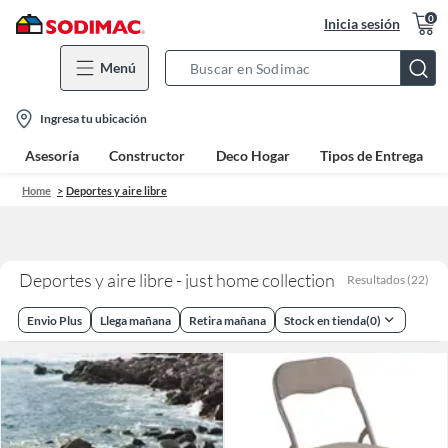
0
Inicia sesión
Menú
Search
Bar
location-
Ingresa tu ubicación
icon
Asesoría
Constructor
Deco Hogar
Tipos de Entrega
Home
Deportes y aire libre
Deportes y aire libre - just home collection
Resultados
(
22
)
Envio Plus
Llega mañana
Retira mañana
Stock en tienda
(
0
)