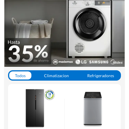
Todos
Climatizacion
Refrigeradores
Lavado y Secado
Cocinas
Aspiradoras
Hornos y Microondas
Otros