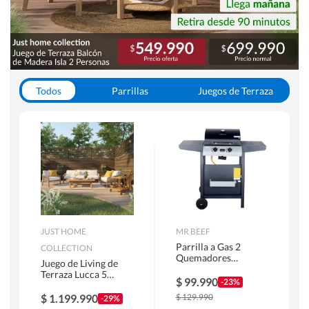
Todos
Parrillas
Juegos de Terraza
Toldos
JUST HOME
MR BEEF
Parrilla a Gas 2
COLLECTION
Quemadores
Juego de Living de
Bandejas Laterales
Terraza Lucca 5
$
99.990
-23%
Personas Natural
$
1.199.990
$
129.990
-29%