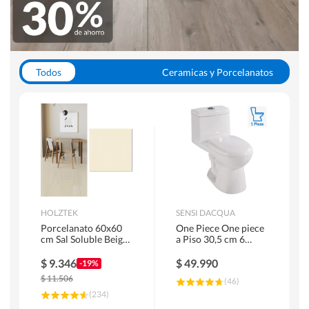
Todos
Ceramicas y Porcelanatos
Calefont y Termos
Pisos Vinilicos
WC y Sanitarios
Pisos Flotantes y Laminados
Pinturas
Duchas y Mamparas
HOLZTEK
SENSI DACQUA
Porcelanato 60x60
One Piece One piece
cm Sal Soluble Beige
a Piso 30,5 cm 6
1.44 m2
Litros Riva Blanco
$
9.346
$
49.990
-19%
$
11.506
(
46
)
(
234
)