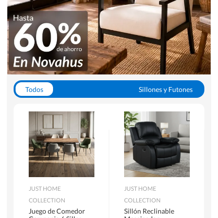
Todos
Sillones y Futones
Juegos de Comedor
Lamparas
Closets
Escritorios y Sillas PC
Racks y Muebles TV
Alfombras
JUST HOME
JUST HOME
COLLECTION
COLLECTION
Juego de Comedor
Sillón Reclinable