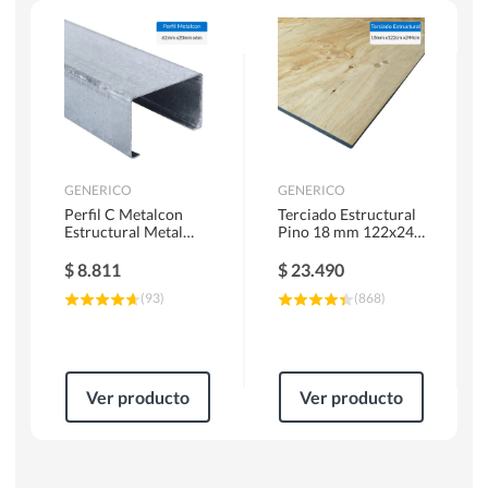
Herramientas Manuales
Sierras Circulares
GENERICO
GENERICO
Perfil C Metalcon
Terciado Estructural
Estructural Metal
Pino 18 mm 122x244
62x20x0.85 mm 6 m
cm
$
8.811
$
23.490
(
93
)
(
868
)
Ver producto
Ver producto