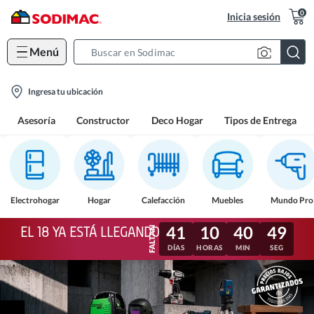
0
Inicia sesión
Menú
Search
Bar
location-
Ingresa tu ubicación
icon
Asesoría
Constructor
Deco Hogar
Tipos de Entrega
Electrohogar
Hogar
Calefacción
Muebles
Mundo Pro
41
10
40
46
EL 18 YA ESTÁ LLEGANDO
DÍAS
HORAS
MIN
SEG