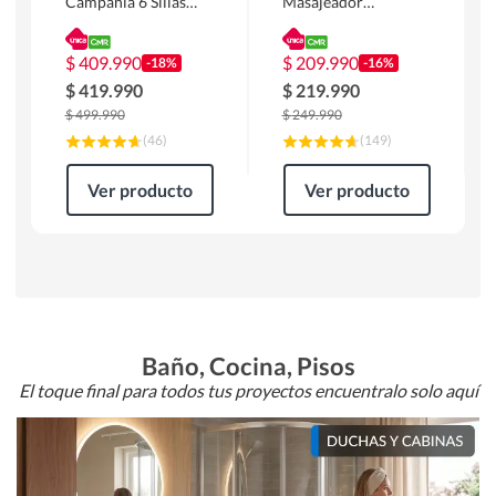
Campania 6 Sillas
Masajeador
Mesa Rectangular
Calentador 1 cuerpo
180 x 90 x 76 cm
Atlanta 91x101x94
Café
cm Negro
$
409.990
$
209.990
-18%
-16%
$
419.990
$
219.990
$
499.990
$
249.990
(
46
)
(
149
)
Ver producto
Ver producto
Baño, Cocina, Pisos
El toque final para todos tus proyectos encuentralo solo aquí