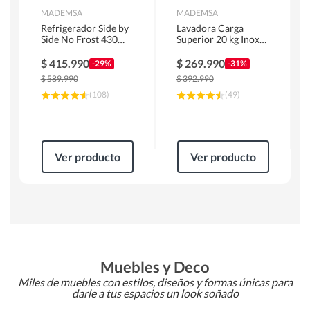
MADEMSA
MADEMSA
Refrigerador Side by
Lavadora Carga
Side No Frost 430
Superior 20 kg Inox
Litros Negro
MDWMT20S
MAS430B
$
415.990
$
269.990
-29%
-31%
$
589.990
$
392.990
(
108
)
(
49
)
Ver producto
Ver producto
Muebles y Deco
Miles de muebles con estilos, diseños y formas únicas para
darle a tus espacios un look soñado