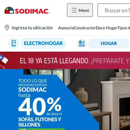
Menú
location-
Ingresa tu ubicación
Asesoría
Constructor
Deco Hogar
Tipos 
icon
EL 18 YA ESTÁ LLEGANDO
. ¡PREPÁRATE 