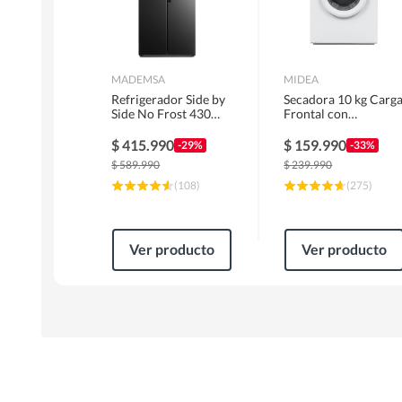
MADEMSA
MIDEA
Refrigerador Side by
Secadora 10 kg Carg
Side No Frost 430
Frontal con
Litros Negro
Evacuación Blanco
MAS430B
MD100A100/W2
$
415.990
$
159.990
-29%
-33%
$
589.990
$
239.990
(
108
)
(
275
)
Ver producto
Ver producto