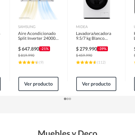
SAMSUNG
MIDEA
a
Aire Acondicionado
Lavadora/secadora
Split Inverter 24000
9.5/7 kg Blanco
BTU
MLSF-095B/W
$
647.890
$
279.990
-21%
-39%
$
819.990
$
459.990
(
9
)
(
112
)
Ver producto
Ver producto
Muebles y Deco