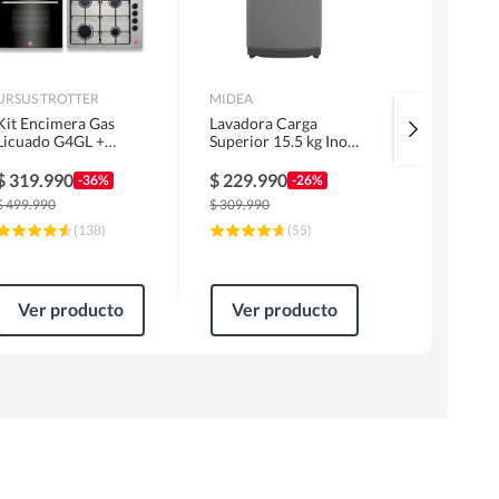
URSUS TROTTER
MIDEA
MIDEA
Kit Encimera Gas
Lavadora Carga
Cocina a G
Licuado G4GL +
Superior 15.5 kg Inox
Inox MFO-
Campana 60cm Inox
MLS-155GE04N
MG20TCS
1 Motor FF60IN +
$
319.990
$
229.990
$
159.99
-36%
-26%
Horno EPC4NIG
$
499.990
$
309.990
$
244.990
(
138
)
(
55
)
Ver producto
Ver producto
Ver pr