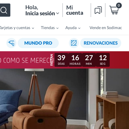
0
Hola
,
Mi
cuenta
Inicia sesión
Tarjetas y cuentas
Tiendas
Ayuda
Vende en Sodimac
39
16
27
09
LO COMO SE MERECE!
DÍAS
HORAS
MIN
SEG