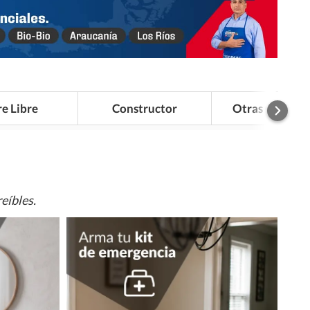
re Libre
Constructor
Otras Categor
eíbles.