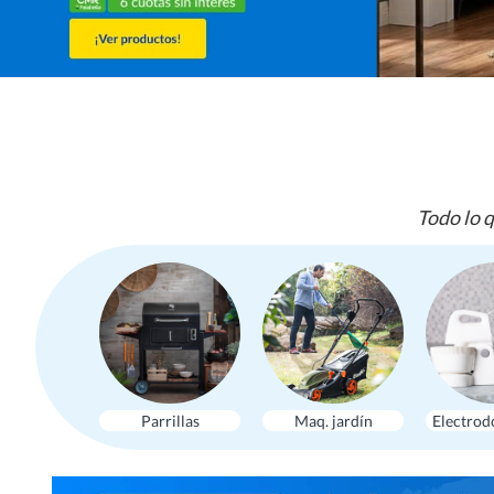
Todo lo q
Parrillas
Maq. jardín
Electrod