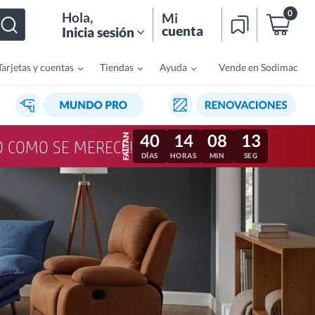
0
Hola
,
Mi
cuenta
Inicia sesión
Tarjetas y cuentas
Tiendas
Ayuda
Vende en Sodimac
40
14
08
10
LO COMO SE MERECE!
DÍAS
HORAS
MIN
SEG