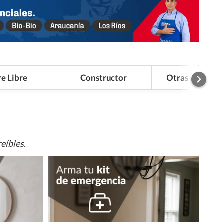
re Libre
Constructor
Otras Categor
eíbles.