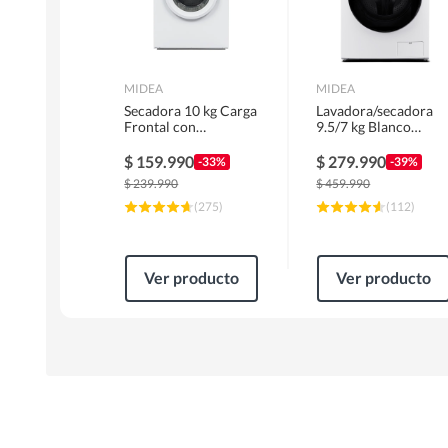
MIDEA
MIDEA
Secadora 10 kg Carga
Lavadora/secadora
Frontal con
9.5/7 kg Blanco
Evacuación Blanco
MLSF-095B/W
MD100A100/W2
$
159.990
$
279.990
-33%
-39%
$
239.990
$
459.990
(
275
)
(
112
)
Ver producto
Ver producto