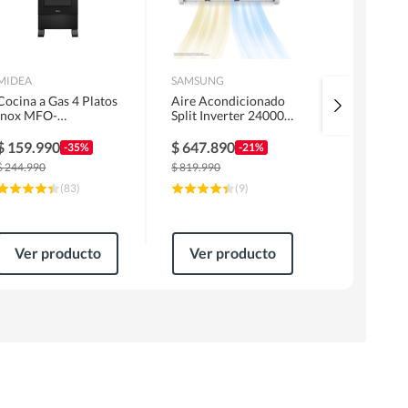
MIDEA
SAMSUNG
URSUS TRO
Cocina a Gas 4 Platos
Aire Acondicionado
Kit Encime
Inox MFO-
Split Inverter 24000
Licuado G
MG20TCSSLBK
BTU
Campana 6
1 Motor F
$
159.990
$
647.890
$
319.99
-35%
-21%
Horno EP
$
244.990
$
819.990
$
499.990
(
83
)
(
9
)
Ver producto
Ver producto
Ver pr