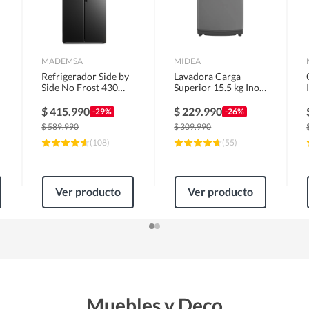
MADEMSA
MIDEA
Refrigerador Side by
Lavadora Carga
Side No Frost 430
Superior 15.5 kg Inox
Litros Negro
MLS-155GE04N
MAS430B
$
415.990
$
229.990
-29%
-26%
$
589.990
$
309.990
(
108
)
(
55
)
Ver producto
Ver producto
Muebles y Deco