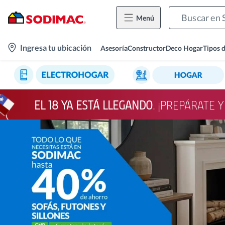
Menú
location-
Ingresa tu ubicación
Asesoría
Constructor
Deco Hogar
Tipos 
icon
EL 18 YA ESTÁ LLEGANDO
. ¡PREPÁRATE 