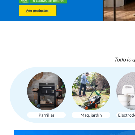
Todo lo q
Parrillas
Maq. jardín
Electrod