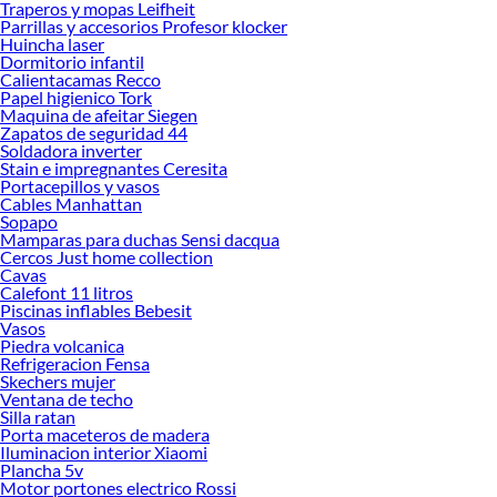
Traperos y mopas Leifheit
Sodimac. Encuentra todo lo necesario para tus proyectos de renovación y
Parrillas y accesorios Profesor klocker
Huincha laser
decoración. ¡Visítanos y haz tus ideas realidad!
Dormitorio infantil
Calientacamas Recco
Papel higienico Tork
Maquina de afeitar Siegen
Zapatos de seguridad 44
Soldadora inverter
Stain e impregnantes Ceresita
Portacepillos y vasos
Cables Manhattan
Sopapo
Mamparas para duchas Sensi dacqua
Cercos Just home collection
Cavas
Calefont 11 litros
Piscinas inflables Bebesit
Vasos
Piedra volcanica
Refrigeracion Fensa
Skechers mujer
Ventana de techo
Silla ratan
Porta maceteros de madera
Iluminacion interior Xiaomi
Plancha 5v
Motor portones electrico Rossi