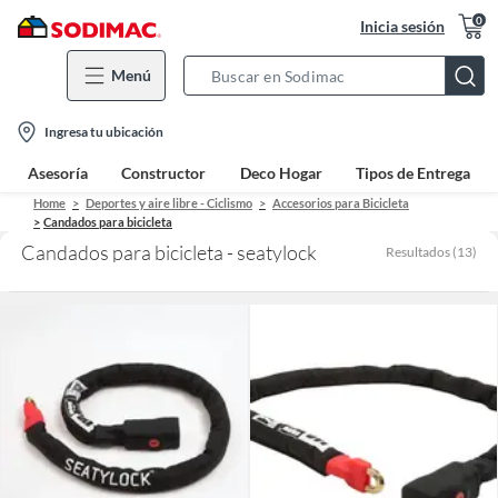
0
Inicia sesión
Menú
Search
Bar
location-
Ingresa tu ubicación
icon
Asesoría
Constructor
Deco Hogar
Tipos de Entrega
Home
Deportes y aire libre - Ciclismo
Accesorios para Bicicleta
Candados para bicicleta
Candados para bicicleta - seatylock
Resultados
(
13
)