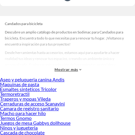
Candados para bicicleta
Descubre un amplio catálogo de productos en Sodimac para Candados para
bicicleta. Encuentra todo lo que necesitas para renovar tu hogar. ¡Visítanos y
encuentra inspiración para tus proyectos!
Desde herramientas hasta accesorios, estamos aquí para ayudarte a hacer
realidad tus ideas y renovar tus espacios, creando un ambiente único y
personalizado. Explora nuestra selección de herramientas, materiales y
Mostrar más
accesorios de calidad que te ayudarán a crear un espacio más tú.
Aseo y peluqueria canina Andis
Desde remodelaciones hasta proyectos de decoración, estamos aquí para hacer
Maquinas de pasta
tus ideas realidad. ¡Visítanos y encuentra todo lo que tenemos para ofrecerte en
Esmaltes sinteticos Tricolor
Candados para bicicleta!
Termoretractil
Traperos y mopas Vileda
Explora la variedad de productos de Candados para bicicleta en
Cerraduras de acceso Scanavini
Sodimac
Camara de registro sanitario
Macho para hacer hilo
Herramientas, materiales y accesorios de calidad para tus proyectos y
Termos Gnomo
renovación de espacios. ¡Visítanos y descubre todo lo que tenemos para
Juegos de mesa Gabbys dollhouse
ofrecerte!
Ninos y jugueteria
Cascada de chocolate
Encuentra una amplia variedad de productos de Candados para bicicleta en