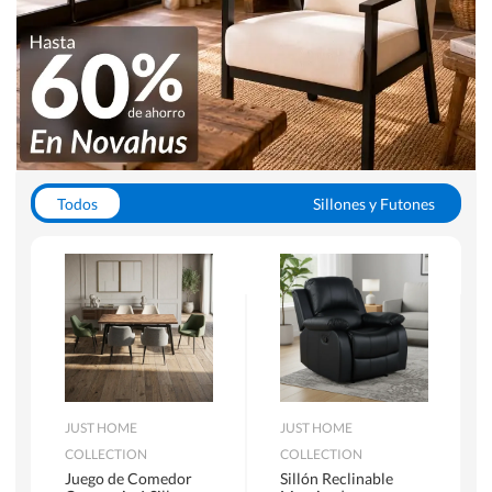
Todos
Sillones y Futones
Juegos de Comedor
Lamparas
Closets
Escritorios y Sillas PC
Racks y Muebles TV
Alfombras
JUST HOME
JUST HOME
COLLECTION
COLLECTION
Juego de Comedor
Sillón Reclinable