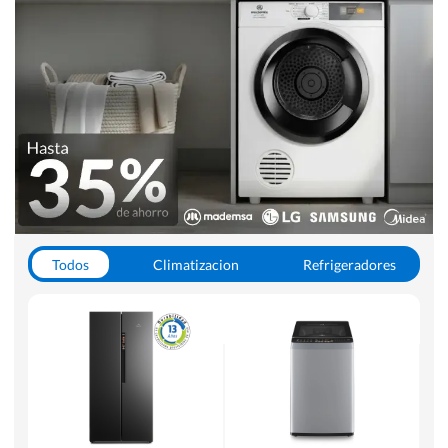
Todos
Climatizacion
Refrigeradores
Lavado y Secado
Cocinas
Aspiradoras
Hornos y Microondas
Otros