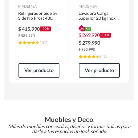
MADEMSA
MADEMSA
Refrigerador Side by
Lavadora Carga
Side No Frost 430
Superior 20 kg Inox
Litros Negro
MDWMT20S
MAS430B
$
415.990
-29%
$
269.990
-31%
$
589.990
$
279.990
(
108
)
$
392.990
(
49
)
Ver producto
Ver producto
Muebles y Deco
Miles de muebles con estilos, diseños y formas únicas para
darle a tus espacios un look soñado