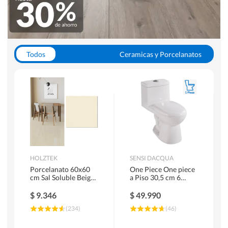
Todos
Ceramicas y Porcelanatos
Calefont y Termos
Pisos Vinilicos
WC y Sanitarios
Pisos Flotantes y Laminados
Pinturas
Duchas y Mamparas
HOLZTEK
SENSI DACQUA
Porcelanato 60x60
One Piece One piece
cm Sal Soluble Beige
a Piso 30,5 cm 6
1.44 m2
Litros Riva Blanco
$
9.346
$
49.990
(
234
)
(
46
)