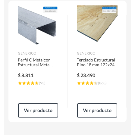
Escaleras
Soldadoras
Herramientas Manuales
Sierras Circulares
GENERICO
GENERICO
Perfil C Metalcon
Terciado Estructural
Estructural Metal
Pino 18 mm 122x244
62x20x0.85 mm 6 m
cm
$
8.811
$
23.490
(
93
)
(
868
)
Ver producto
Ver producto