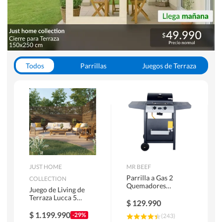
Todos
Parrillas
Juegos de Terraza
Toldos
JUST HOME
MR BEEF
Parrilla a Gas 2
COLLECTION
Quemadores
Juego de Living de
Bandejas Laterales
Terraza Lucca 5
$
129.990
Personas Natural
$
1.199.990
-29%
(
243
)