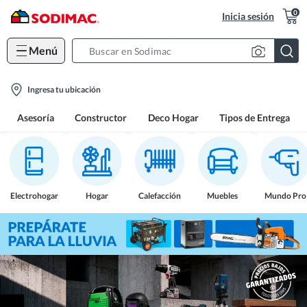
0
Inicia sesión
Menú
Search
Bar
location-
Ingresa tu ubicación
icon
Asesoría
Constructor
Deco Hogar
Tipos de Entrega
Electrohogar
Hogar
Calefacción
Muebles
Mundo Pro