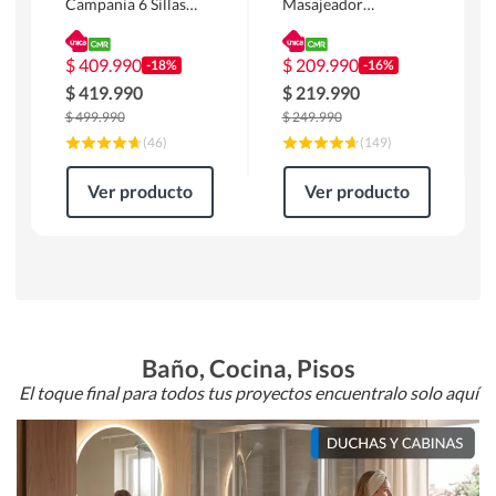
Campania 6 Sillas
Masajeador
Mesa Rectangular
Calentador 1 cuerpo
180 x 90 x 76 cm
Atlanta 91x101x94
Café
cm Negro
$
409.990
$
209.990
-18%
-16%
$
419.990
$
219.990
$
499.990
$
249.990
(
46
)
(
149
)
Ver producto
Ver producto
Baño, Cocina, Pisos
El toque final para todos tus proyectos encuentralo solo aquí