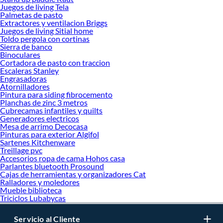
Juegos de living Tela
Palmetas de pasto
Extractores y ventilacion Briggs
Juegos de living Sitial home
Toldo pergola con cortinas
Sierra de banco
Binoculares
Cortadora de pasto con traccion
Escaleras Stanley
Engrasadoras
Atornilladores
Pintura para siding fibrocemento
Planchas de zinc 3 metros
Cubrecamas infantiles y quilts
Generadores electricos
Mesa de arrimo Decocasa
Pinturas para exterior Algifol
Sartenes Kitchenware
Treillage pvc
Accesorios ropa de cama Hohos casa
Parlantes bluetooth Prosound
Cajas de herramientas y organizadores Cat
Ralladores y moledores
Mueble biblioteca
Triciclos Lubabycas
Servicio al Cliente