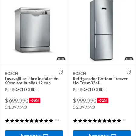
BOSCH
BOSCH
Lavavajillas Libre instalación
Refrigerador Bottom Freezer
60cm antihuellas 12 cub
No Frost 324L
Por BOSCH CHILE
Por BOSCH CHILE
$ 699.990
$ 999.990
-36%
-52%
$ 1.099.990
$ 2.099.990
(14)
(2)