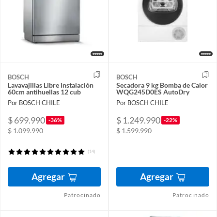
BOSCH
BOSCH
Lavavajillas Libre instalación
Secadora 9 kg Bomba de Calor
60cm antihuellas 12 cub
WQG245D0ES AutoDry
Por BOSCH CHILE
Por BOSCH CHILE
$ 699.990
$ 1.249.990
-36%
-22%
$ 1.099.990
$ 1.599.990
(14)
Agregar
Agregar
Patrocinado
Patrocinado