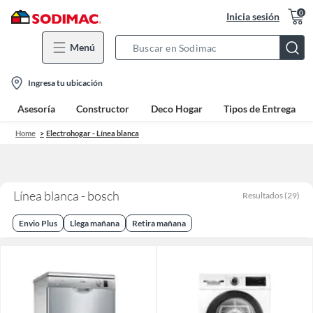
0
Inicia sesión
Menú
Search
Bar
location-
Ingresa tu ubicación
icon
Asesoría
Constructor
Deco Hogar
Tipos de Entrega
Home
Electrohogar - Línea blanca
Línea blanca - bosch
Resultados
(
29
)
Envio Plus
Llega mañana
Retira mañana