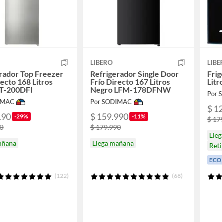
LIBERO
LIBE
rador Top Freezer
Refrigerador Single Door
Frig
recto 168 Litros
Frío Directo 167 Litros
Lit
RT-200DFI
Negro LFM-178DFNW
Por
IMAC
Por SODIMAC
$ 1
190
$ 159.990
-29%
-11%
$ 17
90
$ 179.990
Lle
añana
Llega mañana
Reti
ECO
(122)
(68)