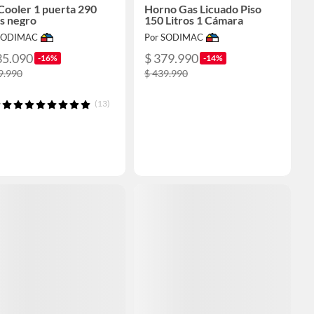
Cooler 1 puerta 290
Horno Gas Licuado Piso
os negro
150 Litros 1 Cámara
 SODIMAC
Por SODIMAC
35.090
$ 379.990
-16%
-14%
9.990
$ 439.990
(13)