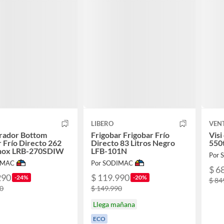
LIBERO
VEN
erador Bottom
Frigobar Frigobar Frío
Visi
 Frío Directo 262
Directo 83 Litros Negro
550
 Inox LRB-270SDIW
LFB-101N
Por
IMAC
Por SODIMAC
$ 6
290
$ 119.990
-24%
-20%
$ 84
90
$ 149.990
Llega mañana
ECO