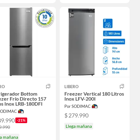
RO
LIBERO
rigerador Bottom
Freezer Vertical 180 Litros
zer Frío Directo 157
Inox LFV-200I
os Inox LRB-180DFI
Por SODIMAC
 SODIMAC
$ 279.990
89.990
-21%
Llega mañana
9.990
ga mañana