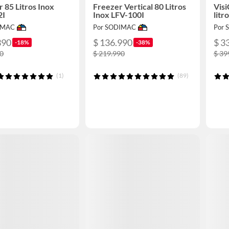
r 85 Litros Inox
Freezer Vertical 80 Litros
Visi
2I
Inox LFV-100I
litr
IMAC
Por SODIMAC
Por
390
$ 136.990
$ 3
-18%
-38%
90
$ 219.990
$ 39
(1)
(89)