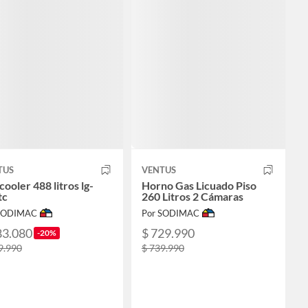
TUS
VENTUS
 cooler 488 litros lg-
Horno Gas Licuado Piso
tc
260 Litros 2 Cámaras
 SODIMAC
Por SODIMAC
83.080
$ 729.990
-20%
9.990
$ 739.990