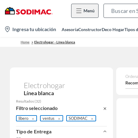
Menú
location-
Ingresa tu ubicación
Asesoría
Constructor
Deco Hogar
Tipos 
icon
Home
Electrohogar - Línea blanca
Ordena
Recom
Electrohogar
Línea blanca
Resultados
(
32
)
Filtro seleccionado
libero
ventus
SODIMAC
Tipo de Entrega