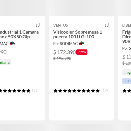
VENTUS
LIBE
ndustrial 1 Camara
Visicooler Sobremesa 1
Frig
Inox 50X50 Glp
puerta 100 l LG-100
Dire
90R
IMAC
Por SODIMAC
Por
990
$ 172.390
-12%
$ 1
$ 195.990
añana
$ 18
Lle
ECO
(33)
(17)