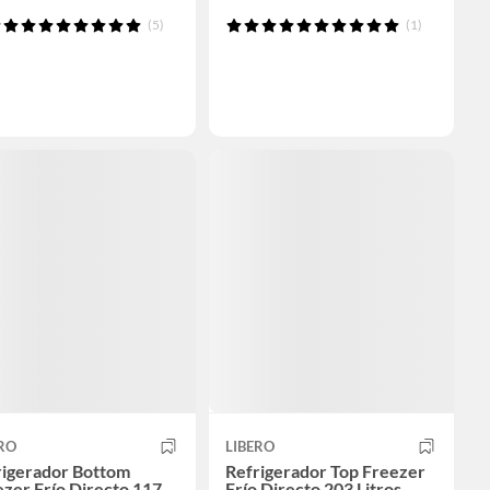
(5)
(1)
RO
LIBERO
rigerador Bottom
Refrigerador Top Freezer
zer Frío Directo 117
Frío Directo 203 Litros