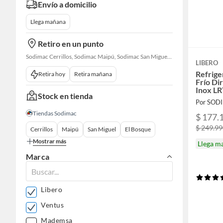
Envío a domicilio
Llega mañana
Retiro en un punto
Sodimac Cerrillos, Sodimac Maipú, Sodimac San Miguel, Sodimac El Bosque, Sodimac San Bernardo, Sodimac Talagante, Sodimac San Fernando
LIBERO
Refrige
Retira hoy
Retira mañana
Frío Di
Inox L
Stock en tienda
Por SOD
Tiendas Sodimac
$ 177.
$ 249.9
Cerrillos
Maipú
San Miguel
El Bosque
Mostrar más
Llega m
Marca
Libero
Ventus
Mademsa