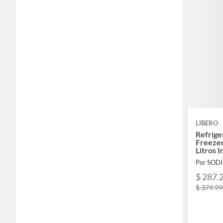
LIBERO
Refrig
Freezer
Litros
Por SOD
$ 287.
$ 379.9