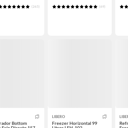
(265)
(69)
LIBERO
LIBE
erador Bottom
Freezer Horizontal 99
Ref
 Frío Directo 157
Litros LFH-102
Free