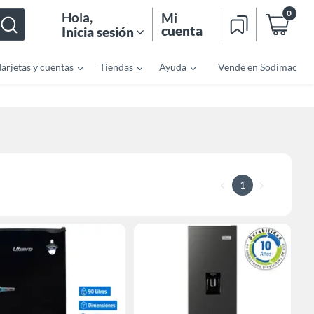
0
Hola
,
Mi
cuenta
Inicia sesión
Tarjetas y cuentas
Tiendas
Ayuda
Vende en Sodimac
1