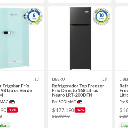
LIBERO
LIBE
r Frigobar Frío
Refrigerador Top Freezer
Ref
 98 Litros Verde
Frío Directo 168 Litros
Free
0M
Negro LRT-200DFN
Litr
IMAC
Por SODIMAC
Por
190
$ 177.190
$ 1
-17%
-16%
90
$ 209.990
$ 23
añana
Lle