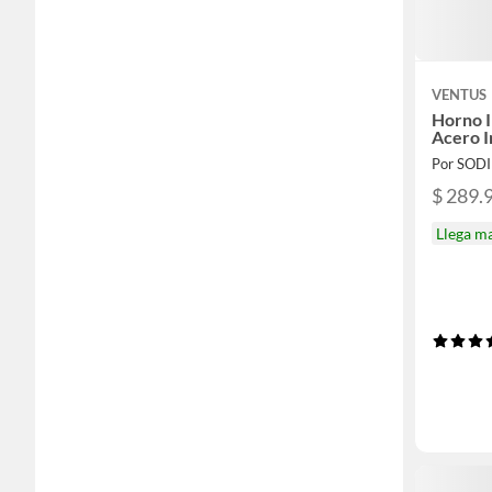
VENTUS
Horno I
Acero 
Por SOD
$ 289.
Llega m