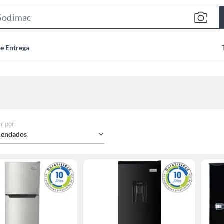
Search
Bar
de Entrega
r por
:
endados