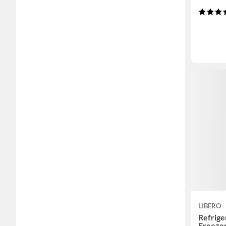
LIBERO
Refrig
Freezer