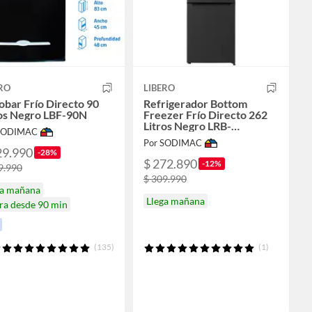
RO
LIBERO
obar Frío Directo 90
Refrigerador Bottom
ros Negro LBF-90N
Freezer Frío Directo 262
Litros Negro LRB-
 SODIMAC
270SDNW
Por SODIMAC
29.990
-28%
$ 272.890
-12%
9.990
$ 309.990
ga mañana
Llega mañana
ra desde 90 min
(135)
(1)