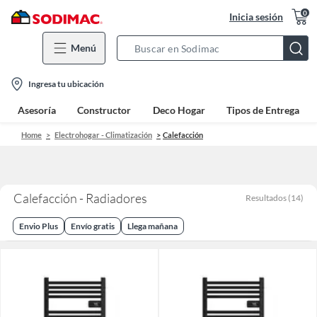
0
Inicia sesión
Menú
Search
Bar
location-
Ingresa tu ubicación
icon
Asesoría
Constructor
Deco Hogar
Tipos de Entrega
Home
Electrohogar - Climatización
Calefacción
Calefacción - Radiadores
Resultados
(
14
)
Envio Plus
Envío gratis
Llega mañana