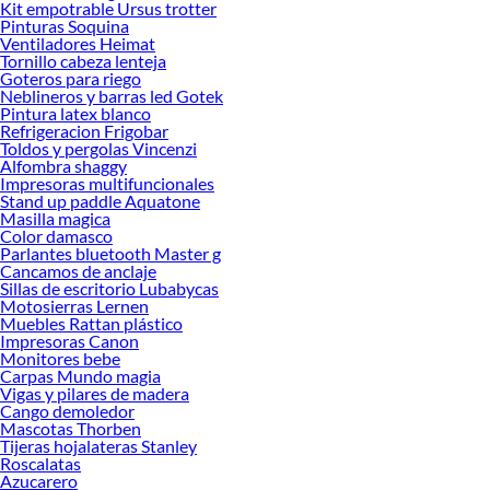
Kit empotrable Ursus trotter
Pinturas Soquina
Herramientas, materiales y accesorios de calidad para tus proyectos y
Ventiladores Heimat
renovación de espacios. ¡Visítanos y descubre todo lo que tenemos para
Tornillo cabeza lenteja
ofrecerte!
Goteros para riego
Neblineros y barras led Gotek
Encuentra una amplia variedad de productos de Calefacción en Sodimac.
Pintura latex blanco
Encuentra todo lo necesario para tus proyectos de renovación y decoración.
Refrigeracion Frigobar
¡Visítanos y haz tus ideas realidad!
Toldos y pergolas Vincenzi
Alfombra shaggy
Impresoras multifuncionales
Stand up paddle Aquatone
Masilla magica
Color damasco
Parlantes bluetooth Master g
Cancamos de anclaje
Sillas de escritorio Lubabycas
Motosierras Lernen
Muebles Rattan plástico
Impresoras Canon
Monitores bebe
Carpas Mundo magia
Vigas y pilares de madera
Cango demoledor
Mascotas Thorben
Tijeras hojalateras Stanley
Roscalatas
Azucarero