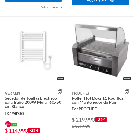
Patrocinado
VERKEN
PROCHEF
Secador de Toallas Eléctrico
Roller Hot Dogs 11 Rodillos
para Baño 200W Mural 60x50
con Mantenedor de Pan
cm Blanco
Por PROCHEF
Por Verken
$ 219.990
-39%
$ 359.900
$ 114.990
-23%