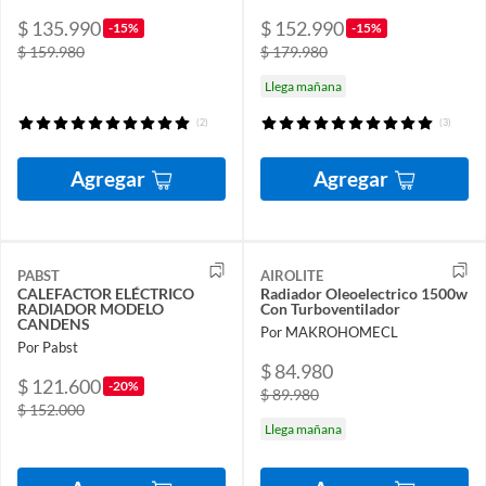
$ 135.990
$ 152.990
-15%
-15%
$ 159.980
$ 179.980
Llega mañana
(2)
(3)
Agregar
Agregar
PABST
AIROLITE
CALEFACTOR ELÉCTRICO
Radiador Oleoelectrico 1500w
RADIADOR MODELO
Con Turboventilador
CANDENS
Por MAKROHOMECL
Por Pabst
$ 84.980
$ 121.600
-20%
$ 89.980
$ 152.000
Llega mañana