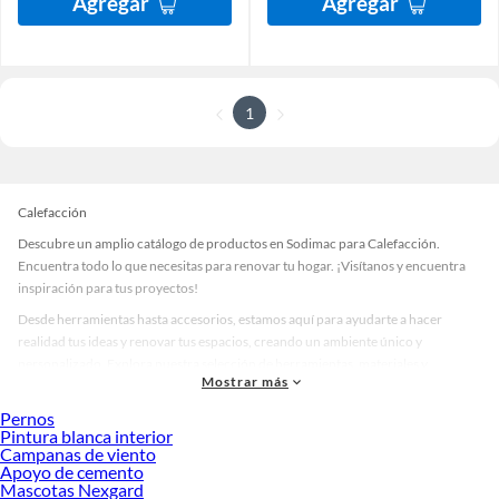
Agregar
Agregar
1
Calefacción
Descubre un amplio catálogo de productos en Sodimac para Calefacción.
Encuentra todo lo que necesitas para renovar tu hogar. ¡Visítanos y encuentra
inspiración para tus proyectos!
Desde herramientas hasta accesorios, estamos aquí para ayudarte a hacer
realidad tus ideas y renovar tus espacios, creando un ambiente único y
personalizado. Explora nuestra selección de herramientas, materiales y
Mostrar más
accesorios de calidad que te ayudarán a crear un espacio más tú.
Pernos
Desde remodelaciones hasta proyectos de decoración, estamos aquí para hacer
Pintura blanca interior
tus ideas realidad. ¡Visítanos y encuentra todo lo que tenemos para ofrecerte en
Campanas de viento
Calefacción!
Apoyo de cemento
Mascotas Nexgard
Explora la variedad de productos de Calefacción en Sodimac