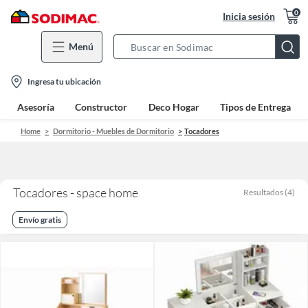
0
Inicia sesión
Menú
Search
Bar
location-
Ingresa tu ubicación
icon
Asesoría
Constructor
Deco Hogar
Tipos de Entrega
Home
Dormitorio - Muebles de Dormitorio
Tocadores
Tocadores - space home
Resultados
(
4
)
Envío gratis