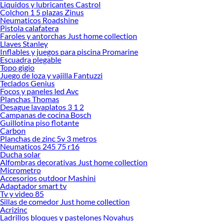
Liquidos y lubricantes Castrol
tus ideas realidad. ¡Visítanos y encuentra todo lo que tenemos para ofrecerte en
Colchon 1 5 plazas Zinus
Tocadores!
Neumaticos Roadshine
Pistola calafatera
Explora la variedad de productos de Tocadores en Sodimac
Faroles y antorchas Just home collection
Llaves Stanley
Herramientas, materiales y accesorios de calidad para tus proyectos y
Inflables y juegos para piscina Promarine
renovación de espacios. ¡Visítanos y descubre todo lo que tenemos para
Escuadra plegable
ofrecerte!
Topo gigio
Juego de loza y vajilla Fantuzzi
Encuentra una amplia variedad de productos de Tocadores en Sodimac.
Teclados Genius
Encuentra todo lo necesario para tus proyectos de renovación y decoración.
Focos y paneles led Avc
¡Visítanos y haz tus ideas realidad!
Planchas Thomas
Desague lavaplatos 3 1 2
Campanas de cocina Bosch
Guillotina piso flotante
Carbon
Planchas de zinc 5v 3 metros
Neumaticos 245 75 r16
Ducha solar
Alfombras decorativas Just home collection
Micrometro
Accesorios outdoor Mashini
Adaptador smart tv
Tv y video 85
Sillas de comedor Just home collection
Acrizinc
Ladrillos bloques y pastelones Novahus