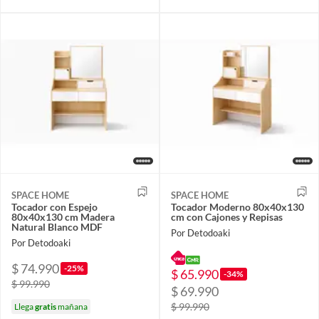
SPACE HOME
SPACE HOME
Tocador con Espejo
Tocador Moderno 80x40x130
80x40x130 cm Madera
cm con Cajones y Repisas
Natural Blanco MDF
Por Detodoaki
Por Detodoaki
$ 74.990
-25%
$ 65.990
-34%
$ 99.990
$ 69.990
$ 99.990
Llega
gratis
mañana