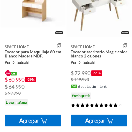
SPACE HOME
SPACE HOME
Tocador para Maquillaje 80 cm
Tocador escritorio Magic color
Blanco Madera MDF.
blanco 2 cajones
Por Detodoaki
Por Detodoaki
$ 72.990
-51%
$ 60.990
$ 149.990
-39%
$ 64.990
6
cuotas sin interés
$ 99.990
Envío
gratis
Llega mañana
(1)
Agregar
Agregar