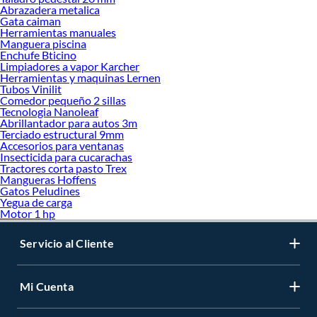
Abrazadera metalica
Gata caiman
Herramientas manuales
Manguera piscina
Enchufe Bticino
Limpiadores a vapor Karcher
Herramientas y maquinas Lernen
Tubos Vinilit
Comedor pequeño 2 sillas
Tecnologia Nanoleaf
Abrillantador para autos 3m
Terciado estructural 9mm
Accesorios para ventanas
Insecticida para cucarachas
Tractores corta pasto Trex
Mangueras Hoffens
Gatos Peludines
Yegua de carga
Motor 1 hp
Servicio al Cliente
Mi Cuenta