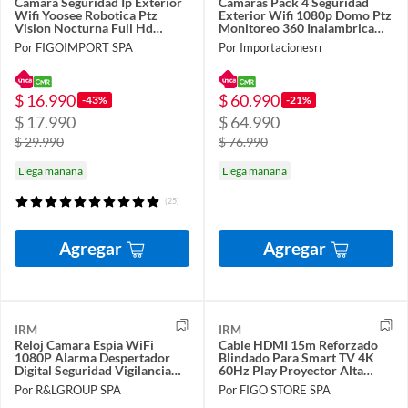
Camara Seguridad Ip Exterior
Camaras Pack 4 Seguridad
Wifi Yoosee Robotica Ptz
Exterior Wifi 1080p Domo Ptz
Vision Nocturna Full Hd
Monitoreo 360 Inalambrica
Audio FIGOIMPORT
Vision Nocturna Kit
Por FIGOIMPORT SPA
Por Importacionesrr
$ 16.990
$ 60.990
-43%
-21%
$ 17.990
$ 64.990
$ 29.990
$ 76.990
Llega mañana
Llega mañana
(25)
Agregar
Agregar
IRM
IRM
Reloj Camara Espia WiFi
Cable HDMI 15m Reforzado
1080P Alarma Despertador
Blindado Para Smart TV 4K
Digital Seguridad Vigilancia
60Hz Play Proyector Alta
Oculta Casa R&L Group
Velocidad FIGO STORE
Por R&LGROUP SPA
Por FIGO STORE SPA