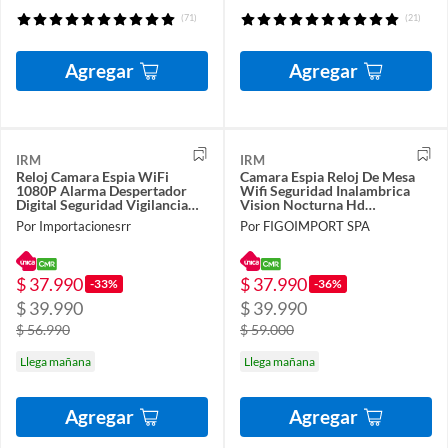
(71)
(21)
Agregar
Agregar
IRM
IRM
Reloj Camara Espia WiFi
Camara Espia Reloj De Mesa
1080P Alarma Despertador
Wifi Seguridad Inalambrica
Digital Seguridad Vigilancia
Vision Nocturna Hd
Oculta App
Recargable Pro FIGOIMPORT
Por Importacionesrr
Por FIGOIMPORT SPA
$ 37.990
$ 37.990
-33%
-36%
$ 39.990
$ 39.990
$ 56.990
$ 59.000
Llega mañana
Llega mañana
Agregar
Agregar