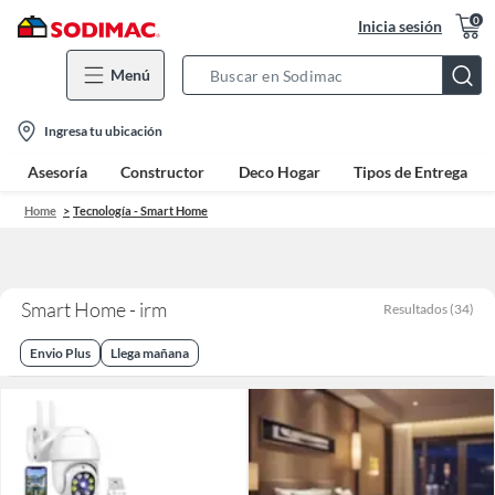
0
Inicia sesión
Menú
Search
Bar
location-
Ingresa tu ubicación
icon
Asesoría
Constructor
Deco Hogar
Tipos de Entrega
Home
Tecnología - Smart Home
Smart Home - irm
Resultados
(
34
)
Envio Plus
Llega mañana