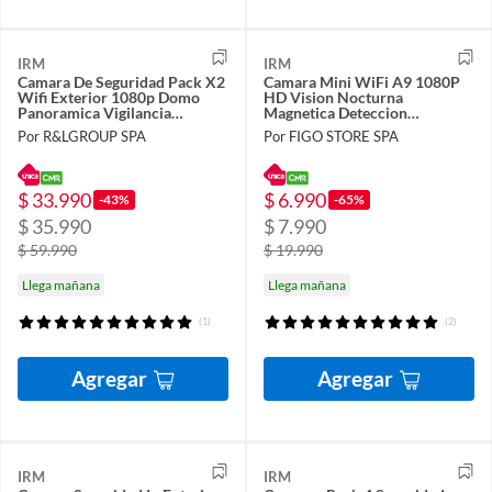
IRM
IRM
Camara De Seguridad Pack X2
Camara Mini WiFi A9 1080P
Wifi Exterior 1080p Domo
HD Vision Nocturna
Panoramica Vigilancia
Magnetica Deteccion
Infrarroja R&L Group
Movimiento Vigilancia Hogar
Por R&LGROUP SPA
Por FIGO STORE SPA
$ 33.990
$ 6.990
-43%
-65%
$ 35.990
$ 7.990
$ 59.990
$ 19.990
Llega mañana
Llega mañana
(1)
(2)
Agregar
Agregar
IRM
IRM