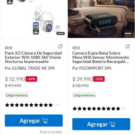
IRM
IRM
Pack X2 Cámara De Seguridad
Camara Espia Reloj Sobre
Exterior Wifi 1080 360 Visión
Mesa Wifi Sensor Movimiento
Nocturna Impermeable
Seguridad Bateria Recargable
Pro FIGOIMPORT
Por GLOBAL TRADE NE SPA
Por FIGOIMPORT SPA
$ 32.990
$ 39.990
-34%
-32%
$ 49.990
$ 58.990
Llega mañana
Llega mañana
(71)
(1)
Agregar
Agregar
Patrocinado